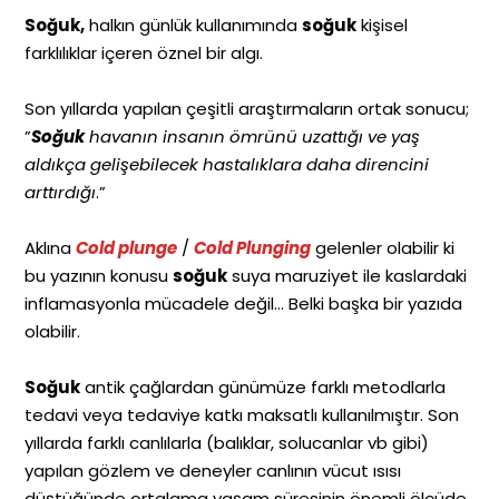
Soğuk,
halkın günlük kullanımında
soğuk
kişisel
farklılıklar içeren öznel bir algı.
Son yıllarda yapılan çeşitli araştırmaların ortak sonucu;
”
Soğuk
havanın insanın ömrünü uzattığı ve yaş
aldıkça gelişebilecek hastalıklara daha direncini
arttırdığı
.”
Aklına
Cold plunge
/
Cold Plunging
gelenler olabilir ki
bu yazının konusu
soğuk
suya maruziyet ile kaslardaki
inflamasyonla mücadele değil… Belki başka bir yazıda
olabilir.
Soğuk
antik çağlardan günümüze farklı metodlarla
tedavi veya tedaviye katkı maksatlı kullanılmıştır. Son
yıllarda farklı canlılarla (balıklar, solucanlar vb gibi)
yapılan gözlem ve deneyler canlının vücut ısısı
düştüğünde ortalama yaşam süresinin önemli ölçüde