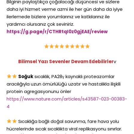
Bilginin paylaştıkça çoğalacağı düşüncesi ve sizlere
daha iyi hizmet verme azmi ile her gün daha da iyiye
ilerlemede bizlere yorumlarınız ve katkılarınız ile
yardımcı olursanız çok seviniriz.
https://g.page/r/CTHRtqI0z0gjEAE/review
Bilimsel Yazı Sevenler Devam Edebilirler
v
Soğuk
sıcaklık, PA28γ kaynaklı proteazomlar
aracılığıyla uzun ömürlülüğü uzatır ve hastalıkla ilişkili
protein agregasyonunu önler
https://www.nature.com/articles/s43587-023-00383-
4
Sıcaklığa bağlı doğal savunma, fare hava yolu
hücrelerinde sıcak sıcaklıkta viral replikasyonu sınırlar.