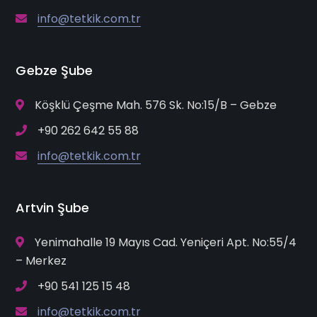
info@tetkik.com.tr
Gebze Şube
Köşklü Çeşme Mah. 576 Sk. No:15/B – Gebze
+90 262 642 55 88
info@tetkik.com.tr
Artvin Şube
Yenimahalle 19 Mayıs Cad. Yeniçeri Apt. No:55/4
– Merkez
+90 541 125 15 48
info@tetkik.com.tr