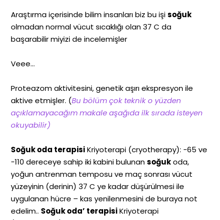
Araştırma içerisinde bilim insanları biz bu işi
soğuk
olmadan normal vücut sıcaklığı olan 37 C da
başarabilir miyizi de incelemişler
Veee…
Proteazom aktivitesini, genetik aşırı ekspresyon ile
aktive etmişler. (
Bu bölüm çok teknik o yüzden
açıklamayacağım makale aşağıda ilk sırada isteyen
okuyabilir)
Soğuk oda terapisi
Kriyoterapi (cryotherapy): -65 ve
-110 dereceye sahip iki kabini bulunan
soğuk
oda,
yoğun antrenman temposu ve maç sonrası vücut
yüzeyinin (derinin) 37 C ye kadar düşürülmesi ile
uygulanan hücre – kas yenilenmesini de buraya not
edelim..
Soğuk oda’ terapisi
Kriyoterapi