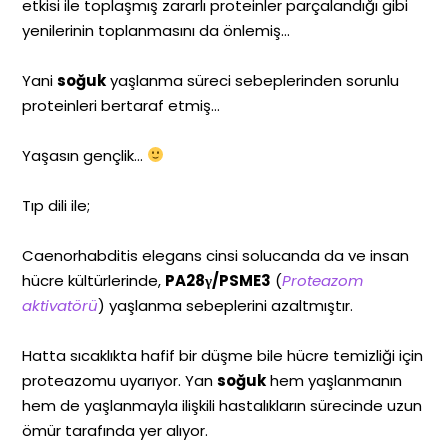
etkisi ile toplaşmış zararlı proteinler parçalandığı gibi
yenilerinin toplanmasını da önlemiş…
Yani
soğuk
yaşlanma süreci sebeplerinden sorunlu
proteinleri bertaraf etmiş…
Yaşasın gençlik…
Tıp dili ile;
Caenorhabditis elegans cinsi solucanda da ve insan
hücre kültürlerinde,
PA28γ/PSME3
(
Proteazom
aktivatörü
) yaşlanma sebeplerini azaltmıştır.
Hatta sıcaklıkta hafif bir düşme bile hücre temizliği için
proteazomu uyarıyor. Yan
soğuk
hem yaşlanmanın
hem de yaşlanmayla ilişkili hastalıkların sürecinde uzun
ömür tarafında yer alıyor.