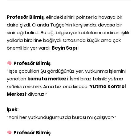
Profesör Bilmiş
, elindeki sihirli pointer’la havaya bir
daire çizdi. O anda Tuğçe’nin karşısında, devasa bir
sinir ağı belirdi. Bu ağ, bilgisayar kablolarını andıran ışıklı
yollarla birbirine bağlıydı. Ortasında küçük ama çok
önemli bir yer vardı:
Beyin Sapı
!
Profesör Bilmiş
:
“İşte çocuklar! Şu gördüğünüz yer, yutkunma işlemini
yöneten
komuta merkezi
. İsmi biraz teknik:
yutma
refleks merkezi
. Ama biz ona kısaca ‘
Yutma Kontrol
Merkezi
’ diyoruz!”
İpek:
“Yani her yutkunduğumuzda burası mı çalışıyor?”
Profesör Bilmiş
: