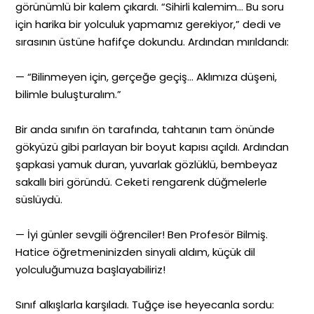
görünümlü bir kalem çıkardı. “Sihirli kalemim… Bu soru
için harika bir yolculuk yapmamız gerekiyor,” dedi ve
sırasının üstüne hafifçe dokundu. Ardından mırıldandı:
— “Bilinmeyen için, gerçeğe geçiş… Aklımıza düşeni,
bilimle buluşturalım.”
Bir anda sınıfın ön tarafında, tahtanın tam önünde
gökyüzü gibi parlayan bir boyut kapısı açıldı. Ardından
şapkasi yamuk duran, yuvarlak gözlüklü, bembeyaz
sakallı biri göründü. Ceketi rengarenk düğmelerle
süslüydü.
— İyi günler sevgili öğrenciler! Ben Profesör Bilmiş.
Hatice öğretmeninizden sinyali aldım, küçük dil
yolculuğumuza başlayabiliriz!
Sınıf alkışlarla karşıladı. Tuğçe ise heyecanla sordu: