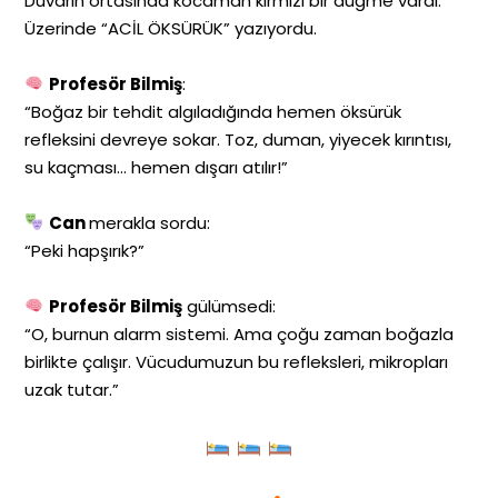
Duvarın ortasında kocaman kırmızı bir düğme vardı.
Üzerinde “ACİL ÖKSÜRÜK” yazıyordu.
Profesör Bilmiş
:
“Boğaz bir tehdit algıladığında hemen öksürük
refleksini devreye sokar. Toz, duman, yiyecek kırıntısı,
su kaçması… hemen dışarı atılır!”
Can
merakla sordu:
“Peki hapşırık?”
Profesör Bilmiş
gülümsedi:
“O, burnun alarm sistemi. Ama çoğu zaman boğazla
birlikte çalışır. Vücudumuzun bu refleksleri, mikropları
uzak tutar.”