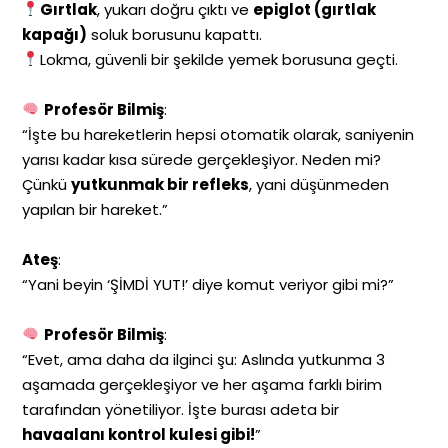
Gırtlak
, yukarı doğru çıktı ve
epiglot (gırtlak
kapağı)
soluk borusunu kapattı.
Lokma, güvenli bir şekilde yemek borusuna geçti.
Profesör Bilmiş
:
“İşte bu hareketlerin hepsi otomatik olarak, saniyenin
yarısı kadar kısa sürede gerçekleşiyor. Neden mi?
Çünkü
yutkunmak bir refleks
, yani düşünmeden
yapılan bir hareket.”
Ateş
:
“Yani beyin ‘ŞİMDİ YUT!’ diye komut veriyor gibi mi?”
Profesör Bilmiş
:
“Evet, ama daha da ilginci şu: Aslında yutkunma 3
aşamada gerçekleşiyor ve her aşama farklı birim
tarafından yönetiliyor. İşte burası adeta bir
havaalanı kontrol kulesi gibi!
”