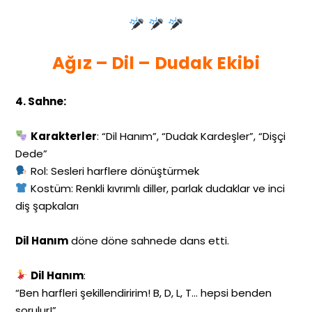
Ağız – Dil – Dudak Ekibi
4. Sahne:
Karakterler
: “Dil Hanım”, “Dudak Kardeşler”, “Dişçi
Dede”
Rol: Sesleri harflere dönüştürmek
Kostüm: Renkli kıvrımlı diller, parlak dudaklar ve inci
diş şapkaları
Dil Hanım
döne döne sahnede dans etti.
Dil Hanım
:
“Ben harfleri şekillendiririm! B, D, L, T… hepsi benden
sorulur!”