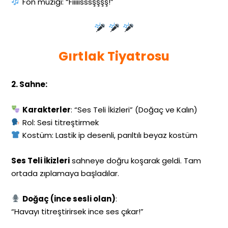
Fon müziği: “Fııııısssşşşş!”
Gırtlak Tiyatrosu
2. Sahne:
Karakterler
: “Ses Teli İkizleri” (Doğaç ve Kalın)
Rol: Sesi titreştirmek
Kostüm: Lastik ip desenli, parıltılı beyaz kostüm
Ses Teli İkizleri
sahneye doğru koşarak geldi. Tam
ortada zıplamaya başladılar.
Doğaç (ince sesli olan)
:
“Havayı titreştirirsek ince ses çıkar!”