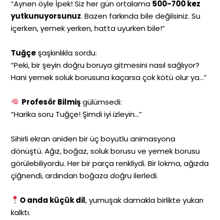
“Aynen öyle İpek! Siz her gün ortalama
500-700 kez
yutkunuyorsunuz
. Bazen farkında bile değilsiniz. Su
içerken, yemek yerken, hatta uyurken bile!”
Tuğçe
şaşkınlıkla sordu:
“Peki, bir şeyin doğru boruya gitmesini nasıl sağlıyor?
Hani yemek soluk borusuna kaçarsa çok kötü olur ya…”
Profesör Bilmiş
gülümsedi:
“Harika soru Tuğçe! Şimdi iyi izleyin…”
Sihirli ekran aniden bir üç boyutlu animasyona
dönüştü. Ağız, boğaz, soluk borusu ve yemek borusu
görülebiliyordu. Her bir parça renkliydi. Bir lokma, ağızda
çiğnendi, ardından boğaza doğru ilerledi.
O anda küçük dil
, yumuşak damakla birlikte yukarı
kalktı.