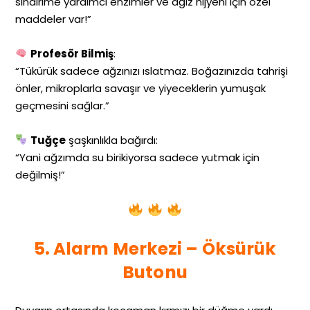
sindirime yardımcı enzimler ve ağız hijyeni için özel
maddeler var!”
Profesör Bilmiş
:
“Tükürük sadece ağzınızı ıslatmaz. Boğazınızda tahrişi
önler, mikroplarla savaşır ve yiyeceklerin yumuşak
geçmesini sağlar.”
Tuğçe
şaşkınlıkla bağırdı:
“Yani ağzımda su birikiyorsa sadece yutmak için
değilmiş!”
5. Alarm Merkezi – Öksürük
Butonu