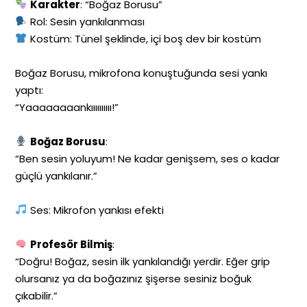
Karakter
: “Boğaz Borusu”
Rol: Sesin yankılanması
Kostüm: Tünel şeklinde, içi boş dev bir kostüm
Boğaz Borusu, mikrofona konuştuğunda sesi yankı
yaptı:
“Yaaaaaaaankıııııııııı!”
Boğaz Borusu
:
“Ben sesin yoluyum! Ne kadar genişsem, ses o kadar
güçlü yankılanır.”
Ses: Mikrofon yankısı efekti
Profesör Bilmiş
:
“Doğru! Boğaz, sesin ilk yankılandığı yerdir. Eğer grip
olursanız ya da boğazınız şişerse sesiniz boğuk
çıkabilir.”