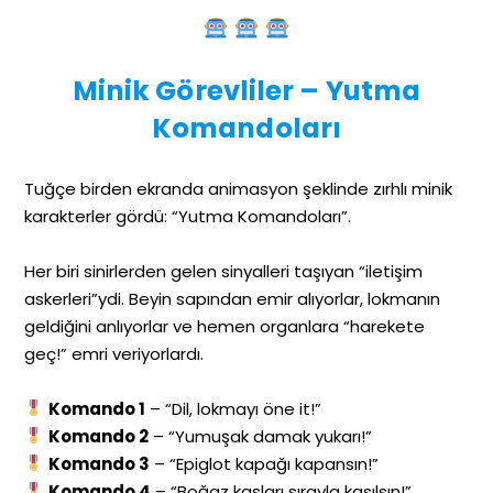
Minik Görevliler – Yutma
Komandoları
Tuğçe birden ekranda animasyon şeklinde zırhlı minik
karakterler gördü: “Yutma Komandoları”.
Her biri sinirlerden gelen sinyalleri taşıyan “iletişim
askerleri”ydi. Beyin sapından emir alıyorlar, lokmanın
geldiğini anlıyorlar ve hemen organlara “harekete
geç!” emri veriyorlardı.
Komando 1
– “Dil, lokmayı öne it!”
Komando 2
– “Yumuşak damak yukarı!”
Komando 3
– “Epiglot kapağı kapansın!”
Komando 4
– “Boğaz kasları sırayla kasılsın!”