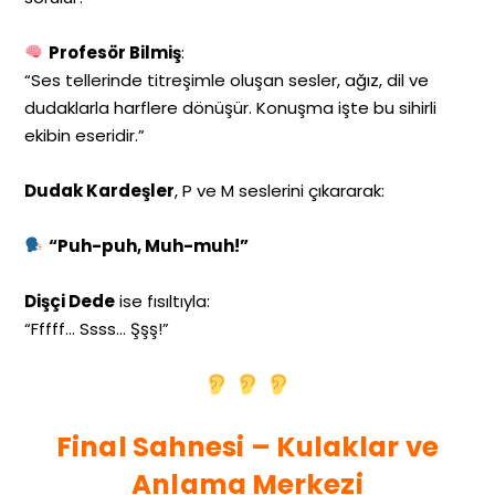
Profesör Bilmiş
:
“Ses tellerinde titreşimle oluşan sesler, ağız, dil ve
dudaklarla harflere dönüşür. Konuşma işte bu sihirli
ekibin eseridir.”
Dudak Kardeşler
, P ve M seslerini çıkararak:
“Puh-puh, Muh-muh!”
Dişçi Dede
ise fısıltıyla:
“Fffff… Ssss… Şşş!”
Final Sahnesi – Kulaklar ve
Anlama Merkezi