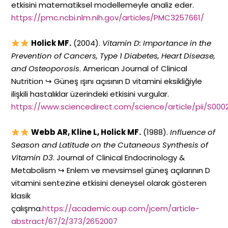
etkisini matematiksel modellemeyle analiz eder.
https://pmc.ncbi.nlm.nih.gov/articles/PMC3257661/
Holick MF.
(2004).
Vitamin D: Importance in the
Prevention of Cancers, Type 1 Diabetes, Heart Disease,
and Osteoporosis
. American Journal of Clinical
Nutrition ↪ Güneş ışını açısının D vitamini eksikliğiyle
ilişkili hastalıklar üzerindeki etkisini vurgular.
https://www.sciencedirect.com/science/article/pii/S00
Webb AR, Kline L, Holick MF.
(1988).
Influence of
Season and Latitude on the Cutaneous Synthesis of
Vitamin D3
. Journal of Clinical Endocrinology &
Metabolism ↪ Enlem ve mevsimsel güneş açılarının D
vitamini sentezine etkisini deneysel olarak gösteren
klasik
çalışma.
https://academic.oup.com/jcem/article-
abstract/67/2/373/2652007