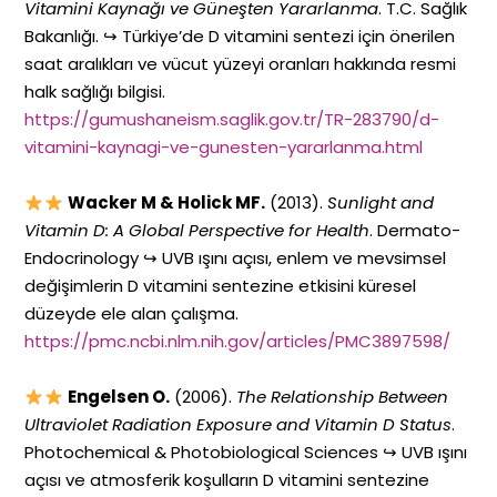
Vitamini Kaynağı ve Güneşten Yararlanma
. T.C. Sağlık
Bakanlığı. ↪ Türkiye’de D vitamini sentezi için önerilen
saat aralıkları ve vücut yüzeyi oranları hakkında resmi
halk sağlığı bilgisi.
https://gumushaneism.saglik.gov.tr/TR-283790/d-
vitamini-kaynagi-ve-gunesten-yararlanma.html
Wacker M & Holick MF.
(2013).
Sunlight and
Vitamin D: A Global Perspective for Health
. Dermato-
Endocrinology ↪ UVB ışını açısı, enlem ve mevsimsel
değişimlerin D vitamini sentezine etkisini küresel
düzeyde ele alan çalışma.
https://pmc.ncbi.nlm.nih.gov/articles/PMC3897598/
Engelsen O.
(2006).
The Relationship Between
Ultraviolet Radiation Exposure and Vitamin D Status
.
Photochemical & Photobiological Sciences ↪ UVB ışını
açısı ve atmosferik koşulların D vitamini sentezine