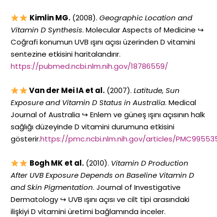
Kimlin MG.
(2008).
Geographic Location and
Vitamin D Synthesis
. Molecular Aspects of Medicine ↪
Coğrafi konumun UVB ışını açısı üzerinden D vitamini
sentezine etkisini haritalandırır.
https://pubmed.ncbi.nlm.nih.gov/18786559/
Van der Mei IA et al.
(2007).
Latitude, Sun
Exposure and Vitamin D Status in Australia
. Medical
Journal of Australia ↪ Enlem ve güneş ışını açısının halk
sağlığı düzeyinde D vitamini durumuna etkisini
gösterir.
https://pmc.ncbi.nlm.nih.gov/articles/PMC99553
Bogh MK et al.
(2010).
Vitamin D Production
After UVB Exposure Depends on Baseline Vitamin D
and Skin Pigmentation
. Journal of Investigative
Dermatology ↪ UVB ışını açısı ve cilt tipi arasındaki
ilişkiyi D vitamini üretimi bağlamında inceler.