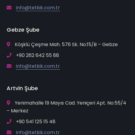
info@tetkik.com.tr
Gebze Şube
Köşklü Çeşme Mah. 576 Sk. No:15/B – Gebze
+90 262 642 55 88
info@tetkik.com.tr
Artvin Şube
Yenimahalle 19 Mayıs Cad. Yeniçeri Apt. No:55/4
– Merkez
+90 541 125 15 48
info@tetkik.com.tr