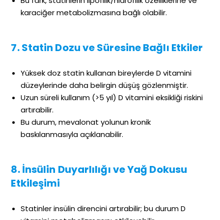
Bu fark, statinlerin lipofilik/hidrofilik özelliklerine ve
karaciğer metabolizmasına bağlı olabilir.
7. Statin Dozu ve Süresine Bağlı Etkiler
Yüksek doz statin kullanan bireylerde D vitamini
düzeylerinde daha belirgin düşüş gözlenmiştir.
Uzun süreli kullanım (>5 yıl) D vitamini eksikliği riskini
artırabilir.
Bu durum, mevalonat yolunun kronik
baskılanmasıyla açıklanabilir.
8. İnsülin Duyarlılığı ve Yağ Dokusu
Etkileşimi
Statinler insülin direncini artırabilir; bu durum D