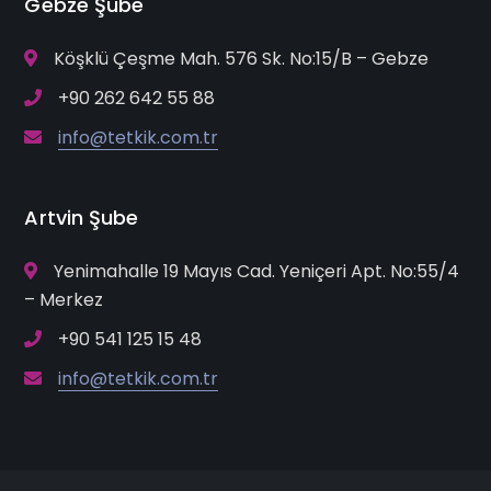
Gebze Şube
Köşklü Çeşme Mah. 576 Sk. No:15/B – Gebze
+90 262 642 55 88
info@tetkik.com.tr
Artvin Şube
Yenimahalle 19 Mayıs Cad. Yeniçeri Apt. No:55/4
– Merkez
+90 541 125 15 48
info@tetkik.com.tr