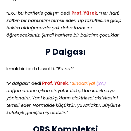
“
EKG bu harflerle çalışır
” dedi
Prof. Yürek
. “
Her harf,
kalbin bir hareketini temsil eder. Tıp fakültesine gidip
hekim olduğunuzda çok daha fazlasını
öğreneceksiniz. Şimdi harflere bir bakalım çocuklar
”
P Dalgası
Irmak bir kıpırtı hissetti. “
Bu ne?
”
“
P dalgası
” dedi
Prof. Yürek
. “
Sinoatriyal
(SA)
düğümünden çıkan sinyal, kulakçıkları kasılmaya
yönlendirir. Yani kulakçıkların elektriksel aktivitesini
temsil eder. Normalde küçüktür, yuvarlaktır. Büyükse
kulakçık genişlemiş olabilir.
”
QRS Kompleksi