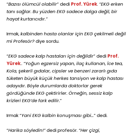
“
Bazısı ölümcül olabilir
” dedi
Prof. Yürek
.
“EKG erken
tanı sağlar. Bu yüzden EKG sadece dalga değil, bir
hayat kurtarıcıdır.”
Irmak,
kalbinden hasta olanlar için EKG çekilmeli değil
mi Profesör?
diye sordu.
“
EKG sadece kalp hastaları için değildir
” dedi
Prof.
Yürek
..
“Yoğun egzersiz yapan, ilaç kullanan, İce tea,
Kola, şekerli gıdalar, cipsler ve benzeri zararlı gıda
tüketen büyük küçük herkes tansiyon ve kalp hastası
adayıdır. Böyle durumlarda doktorlar gerek
gördüğünde EKG çektirirler. Örneğin, sessiz kalp
krizleri EKG’de fark edilir.
”
Irmak “
Yani EKG kalbin konuşması gibi…
” dedi.
“
Harika söyledin!”
dedi profesör.
“Her çizgi,