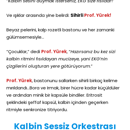
“
Kalbin sesini duymak isterseniz, EKG size fısıldar
!”
Ve ışıklar arasında yine belirdi:
Sihirli
Prof. Yürek!
Beyaz pelerini, kalp rozetli bastonu ve her zamanki
gülümsemesiyle…
“Çocuklar,” dedi
Prof. Yürek
, “
Hazırsanız bu kez sizi
kalbin ritmini fısıldayan mucizeye, yani EKG’nin
çizgilerini oluşturan yere götürüyorum
.”
Prof. Yürek
, bastonunu sallarken sihirli birkaç kelime
mırıldandı…Bora ve Irmak, birer hücre kadar küçüldüler
ve ardından minik bir kapsüle bindiler. Eritrosit
şeklindeki şeffaf kapsül, kalbin içinden geçerken
ritmiyle senkronize titriyordu.
Kalbin Sessiz Orkestrası