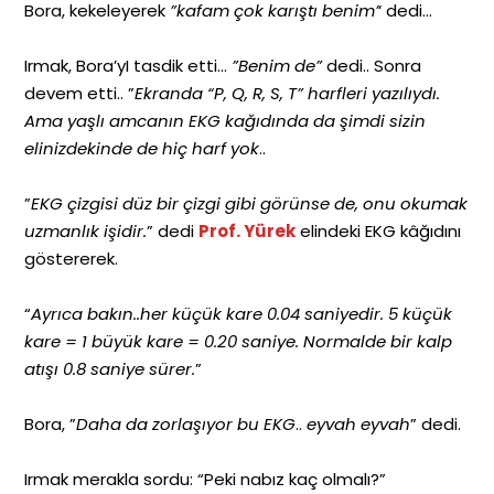
Bora, kekeleyerek
”kafam çok karıştı benim’
‘ dedi…
Irmak, Bora’yI tasdik etti…
”Benim de”
dedi.. Sonra
devem etti.. ”
Ekranda “P, Q, R, S, T” harfleri yazılıydı.
Ama yaşlı amcanın EKG kağıdında da şimdi sizin
elinizdekinde de hiç harf yok
..
”
EKG çizgisi düz bir çizgi gibi görünse de, onu okumak
uzmanlık işidir.
” dedi
Prof. Yürek
elindeki EKG kâğıdını
göstererek.
“
Ayrıca bakın..her küçük kare 0.04 saniyedir. 5 küçük
kare = 1 büyük kare = 0.20 saniye. Normalde bir kalp
atışı 0.8 saniye sürer.
”
Bora, ”
Daha da zorlaşıyor bu EKG
..
eyvah eyvah
” dedi.
Irmak merakla sordu: “Peki nabız kaç olmalı?”