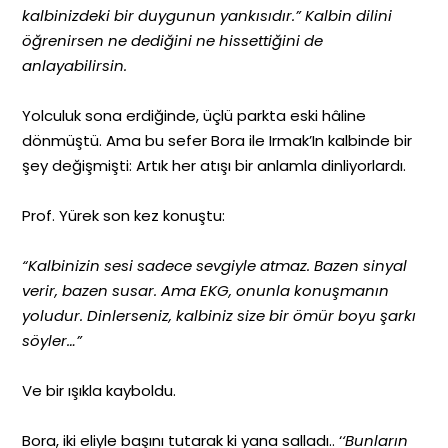
kalbinizdeki bir duygunun yankısıdır.”
Kalbin dilini
öğrenirsen ne dediğini ne hissettiğini de
anlayabilirsin.
Yolculuk sona erdiğinde, üçlü parkta eski hâline
dönmüştü. Ama bu sefer Bora ile Irmak’In kalbinde bir
şey değişmişti: Artık her atışı bir anlamla dinliyorlardı.
Prof. Yürek son kez konuştu:
“Kalbinizin sesi sadece sevgiyle atmaz. Bazen sinyal
verir, bazen susar. Ama EKG, onunla konuşmanın
yoludur. Dinlerseniz, kalbiniz size bir ömür boyu şarkı
söyler…”
Ve bir ışıkla kayboldu.
Bora, iki eliyle başını tutarak ki yana salladı.. ‘
‘Bunların