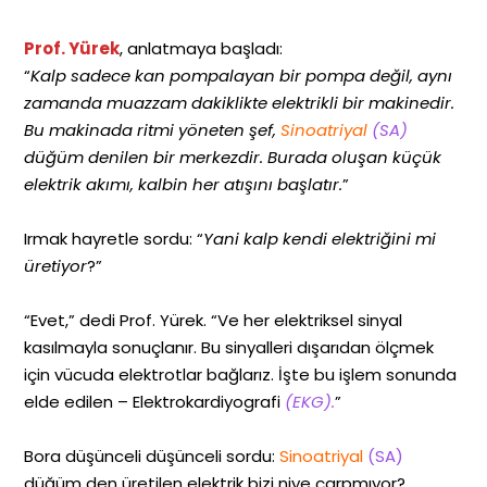
Prof. Yürek
, anlatmaya başladı:
“
Kalp sadece kan pompalayan bir pompa değil, aynı
zamanda muazzam dakiklikte elektrikli bir makinedir.
Bu makinada ritmi yöneten şef,
Sinoatriyal
(SA)
düğüm denilen bir merkezdir. Burada oluşan küçük
elektrik akımı, kalbin her atışını başlatır.
”
Irmak hayretle sordu: “
Yani kalp kendi elektriğini mi
üretiyor
?”
“Evet,” dedi Prof. Yürek. “Ve her elektriksel sinyal
kasılmayla sonuçlanır. Bu sinyalleri dışarıdan ölçmek
için vücuda elektrotlar bağlarız. İşte bu işlem sonunda
elde edilen – Elektrokardiyografi
(EKG).
”
Bora düşünceli düşünceli sordu:
Sinoatriyal
(SA)
düğüm den üretilen elektrik bizi niye çarpmıyor?