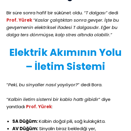
Bir süre sonra hafif bir sükûnet oldu.
“T dalgası”
dedi
Prof. Yürek
“
Kaslar çalıştıktan sonra gevşer. İşte bu
gevşemenin elektriksel ifadesi T dalgasıdır. Eğer bu
dalga ters dönmüşse, kalp stres altında olabilir.”
Elektrik Akımının Yolu
– İletim Sistemi
“
Peki, bu sinyaller nasıl yayılıyor?
” dedi Bora.
“
Kalbin iletim sistemi bir kablo hattı gibidir
” diye
yanıtladı
Prof. Yürek
:
SA Düğüm:
Kalbin doğal pili, sağ kulakçıkta.
AV Düğüm:
Sinyalin biraz beklediği yer,