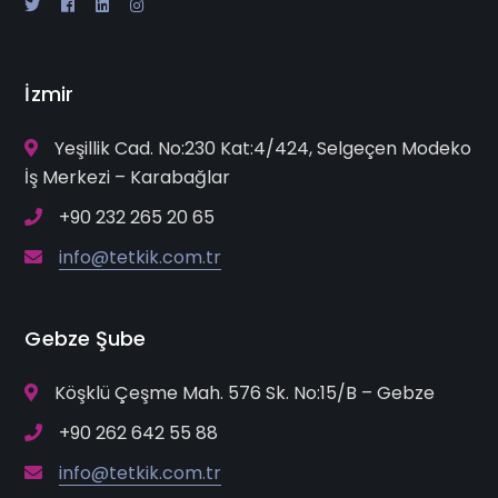
İzmir
Yeşillik Cad. No:230 Kat:4/424, Selgeçen Modeko
İş Merkezi – Karabağlar
+90 232 265 20 65
info@tetkik.com.tr
Gebze Şube
Köşklü Çeşme Mah. 576 Sk. No:15/B – Gebze
+90 262 642 55 88
info@tetkik.com.tr