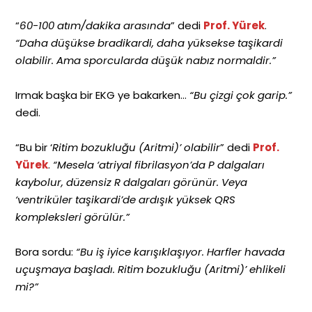
“
60-100 atım/dakika arasında
” dedi
Prof. Yürek
.
“Daha düşükse bradikardi, daha yüksekse taşikardi
olabilir. Ama sporcularda düşük nabız normaldir.”
Irmak başka bir EKG ye bakarken…
“Bu çizgi çok garip.”
dedi.
“Bu bir ‘
Ritim bozukluğu (Aritmi)’ olabilir
” dedi
Prof.
Yürek
.
“Mesela ‘atriyal fibrilasyon’da P dalgaları
kaybolur, düzensiz R dalgaları görünür. Veya
‘ventriküler taşikardi’de ardışık yüksek QRS
kompleksleri görülür.”
Bora sordu:
“Bu iş iyice karışıklaşıyor. Harfler havada
uçuşmaya başladı. Ritim bozukluğu (Aritmi)’ ehlikeli
mi?”