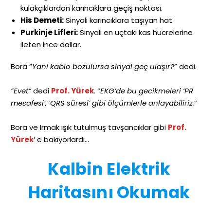
kulakçıklardan karıncıklara geçiş noktası.
His Demeti:
Sinyali karıncıklara taşıyan hat.
Purkinje Lifleri:
Sinyali en uçtaki kas hücrelerine
ileten ince dallar.
Bora “
Yani kablo bozulursa sinyal geç ulaşır?
” dedi.
“Evet”
dedi
Prof. Yürek
. “
EKG’de bu gecikmeleri ‘PR
mesafesi’, ‘QRS süresi’ gibi ölçümlerle anlayabiliriz.
”
Bora ve Irmak ışık tutulmuş tavşancıklar gibi
Prof.
Yürek
‘ e bakıyorlardı…
Kalbin Elektrik
Haritasını Okumak