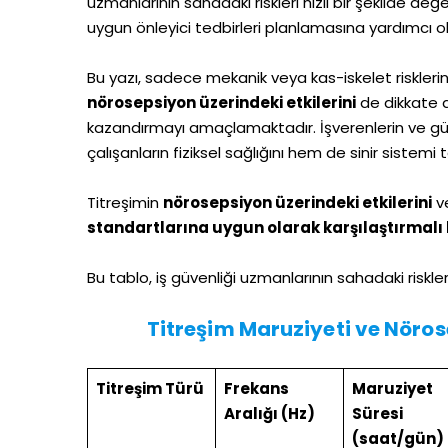
uzmanlarının sahadaki riskleri hızlı bir şekilde d
uygun önleyici tedbirleri planlamasına yardımcı ol
Bu yazı, sadece mekanik veya kas-iskelet riskleri
nörosepsiyon üzerindeki etkilerini
de dikkate a
kazandırmayı amaçlamaktadır. İşverenlerin ve güve
çalışanların fiziksel sağlığını hem de sinir sistem
Titreşimin
nörosepsiyon üzerindeki etkilerini
ve
standartlarına uygun olarak karşılaştırmalı 
Bu tablo, iş güvenliği uzmanlarının sahadaki riskl
Titreşim Maruziyeti ve Nöros
Titreşim Türü
Frekans
Maruziyet
Aralığı (Hz)
Süresi
(saat/gün)