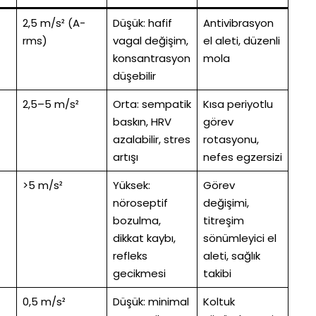
2,5 m/s² (A-
Düşük: hafif
Antivibrasyon
rms)
vagal değişim,
el aleti, düzenli
konsantrasyon
mola
düşebilir
2,5–5 m/s²
Orta: sempatik
Kısa periyotlu
baskın, HRV
görev
azalabilir, stres
rotasyonu,
artışı
nefes egzersizi
>5 m/s²
Yüksek:
Görev
nöroseptif
değişimi,
bozulma,
titreşim
dikkat kaybı,
sönümleyici el
refleks
aleti, sağlık
gecikmesi
takibi
0,5 m/s²
Düşük: minimal
Koltuk