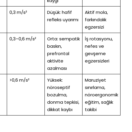
kaygı
0,3 m/s²
Düşük: hafif
Aktif mola,
refleks uyarımı
farkındalık
egzersizi
0,3–0,6 m/s²
Orta: sempatik
İş rotasyonu,
baskın,
nefes ve
prefrontal
gevşeme
aktivite
egzersizleri
azalması
>0,6 m/s²
Yüksek:
Maruziyet
nöroseptif
sınırlama,
bozulma,
nöroergonomik
donma tepkisi,
eğitim, sağlık
dikkat kaybı
takibi