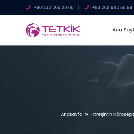
+90 232 265 20 65
+90 262 642 55 88
Ana Say
Anasayfa
Titreşimin Nörosepsi