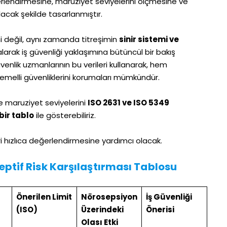
eğerlendirmesine, maruziyet seviyelerini ölçmesine ve
acak şekilde tasarlanmıştır.
ni değil, aynı zamanda titreşimin
sinir sistemi ve
larak iş güvenliği yaklaşımına bütüncül bir bakış
nlik uzmanlarının bu verileri kullanarak, hem
i temelli güvenliklerini korumaları mümkündür.
 maruziyet seviyelerini
ISO 2631 ve ISO 5349
bir tablo
ile gösterebiliriz.
eri hızlıca değerlendirmesine yardımcı olacak.
eptif Risk Karşılaştırması Tablosu
Önerilen Limit
Nörosepsiyon
İş Güvenliği
(ISO)
Üzerindeki
Önerisi
Olası Etki