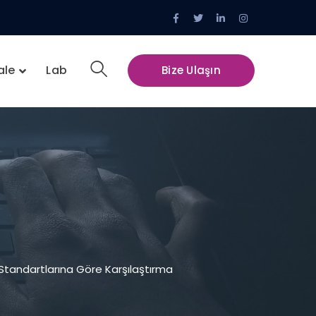
Facebook
Twitter
LinkedIn
Instagram
Profile
Profile
Profile
Profile
ale
Lab
Bize Ulaşın
 Standartlarına Göre Karşılaştırma