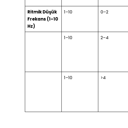
Ritmik Düşük
1–10
0–2
Frekans (1–10
Hz)
1–10
2–4
1–10
>4