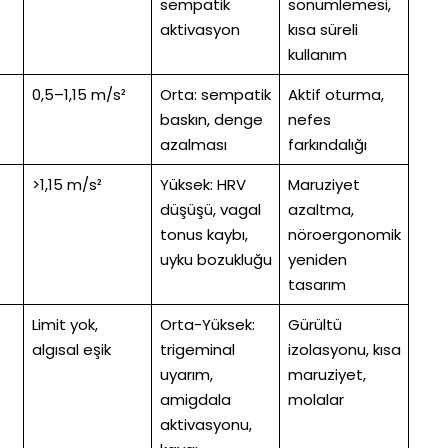
sempatik
sönümlemesi,
aktivasyon
kısa süreli
kullanım
0,5–1,15 m/s²
Orta: sempatik
Aktif oturma,
baskın, denge
nefes
azalması
farkındalığı
>1,15 m/s²
Yüksek: HRV
Maruziyet
düşüşü, vagal
azaltma,
tonus kaybı,
nöroergonomik
uyku bozukluğu
yeniden
tasarım
Limit yok,
Orta-Yüksek:
Gürültü
algısal eşik
trigeminal
izolasyonu, kısa
uyarım,
maruziyet,
amigdala
molalar
aktivasyonu,