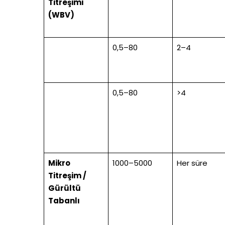
Titreşimi
(WBV)
0,5–80
2–4
0,5–80
>4
Mikro
1000–5000
Her süre
Titreşim /
Gürültü
Tabanlı