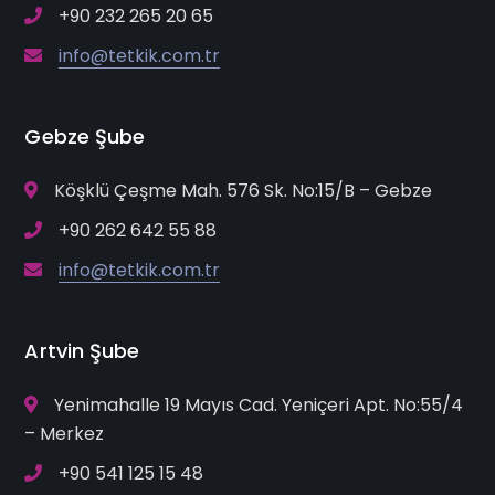
+90 232 265 20 65
info@tetkik.com.tr
Gebze Şube
Köşklü Çeşme Mah. 576 Sk. No:15/B – Gebze
+90 262 642 55 88
info@tetkik.com.tr
Artvin Şube
Yenimahalle 19 Mayıs Cad. Yeniçeri Apt. No:55/4
– Merkez
+90 541 125 15 48