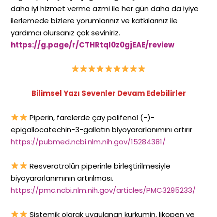
daha iyi hizmet verme azmi ile her gün daha da iyiye
ilerlemede bizlere yorumlarınız ve katkılarınız ile
yardımcı olursanız çok seviniriz.
https://g.page/r/CTHRtqI0z0gjEAE/review
Bilimsel Yazı Sevenler Devam Edebilirler
Piperin, farelerde çay polifenol (-)-
epigallocatechin-3-gallatın biyoyararlanımını artırır
https://pubmed.ncbi.nlm.nih.gov/15284381/
Resveratrolün piperinle birleştirilmesiyle
biyoyararlanımının artırılması.
https://pmc.ncbi.nlm.nih.gov/articles/PMC3295233/
Sistemik olarak uygulanan kurkumin, likopen ve