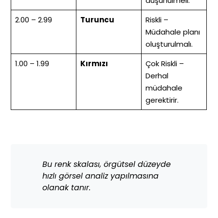
düşünülmeli.
2.00 – 2.99
Turuncu
Riskli –
Müdahale planı
oluşturulmalı.
1.00 – 1.99
Kırmızı
Çok Riskli –
Derhal
müdahale
gerektirir.
Bu renk skalası, örgütsel düzeyde
hızlı görsel analiz yapılmasına
olanak tanır.