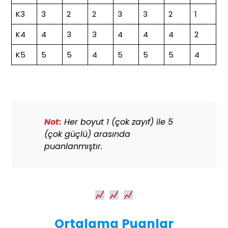
K3
3
2
2
3
3
2
1
K4
4
3
3
4
4
4
2
K5
5
5
4
5
5
5
4
Not:
Her boyut 1 (çok zayıf) ile 5
(çok güçlü) arasında
puanlanmıştır.
Ortalama Puanlar