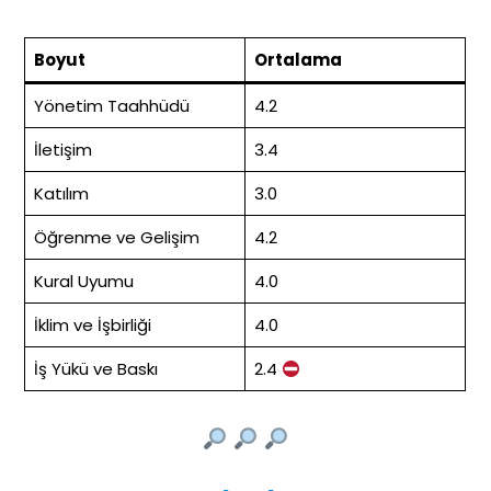
Boyut
Ortalama
Yönetim Taahhüdü
4.2
İletişim
3.4
Katılım
3.0
Öğrenme ve Gelişim
4.2
Kural Uyumu
4.0
İklim ve İşbirliği
4.0
İş Yükü ve Baskı
2.4