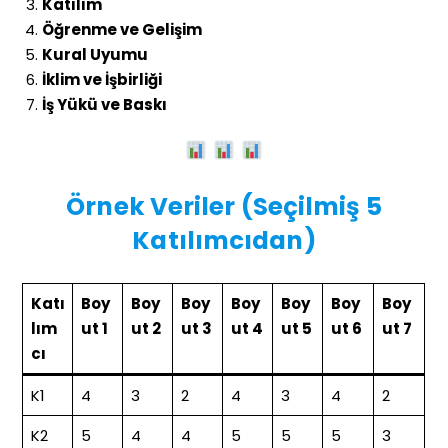
Katılım
Öğrenme ve Gelişim
Kural Uyumu
İklim ve İşbirliği
İş Yükü ve Baskı
Örnek Veriler (Seçilmiş 5
Katılımcıdan)
Katı
Boy
Boy
Boy
Boy
Boy
Boy
Boy
lım
ut 1
ut 2
ut 3
ut 4
ut 5
ut 6
ut 7
cı
K1
4
3
2
4
3
4
2
K2
5
4
4
5
5
5
3