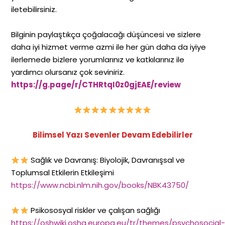
iletebilirsiniz.
Bilginin paylaştıkça çoğalacağı düşüncesi ve sizlere
daha iyi hizmet verme azmi ile her gün daha da iyiye
ilerlemede bizlere yorumlarınız ve katkılarınız ile
yardımcı olursanız çok seviniriz.
https://g.page/r/CTHRtqI0z0gjEAE/review
Bilimsel Yazı Sevenler Devam Edebilirler
Sağlık ve Davranış: Biyolojik, Davranışsal ve
Toplumsal Etkilerin Etkileşimi
https://www.ncbi.nlm.nih.gov/books/NBK43750/
Psikososyal riskler ve çalışan sağlığı
https://oshwiki.osha.europa.eu/tr/themes/psychosocial