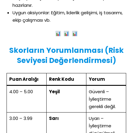
hazırlanır.
Uygun aksiyonlar: Eğitim, liderlik gelişimi, iş tasarımı,
ekip çalışması vb.
Skorların Yorumlanması (Risk
Seviyesi Değerlendirmesi)
Puan Aralığı
Renk Kodu
Yorum
4.00 – 5.00
Yeşil
Güvenli –
İyileştirme
gerekli değil.
3.00 – 3.99
Sarı
Uyarı –
İyileştirme