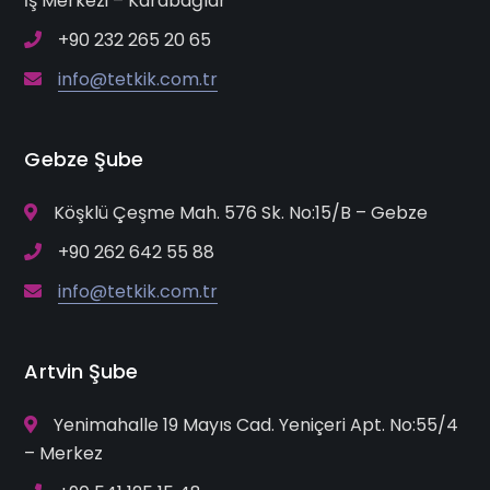
İş Merkezi – Karabağlar
+90 232 265 20 65
info@tetkik.com.tr
Gebze Şube
Köşklü Çeşme Mah. 576 Sk. No:15/B – Gebze
+90 262 642 55 88
info@tetkik.com.tr
Artvin Şube
Yenimahalle 19 Mayıs Cad. Yeniçeri Apt. No:55/4
– Merkez