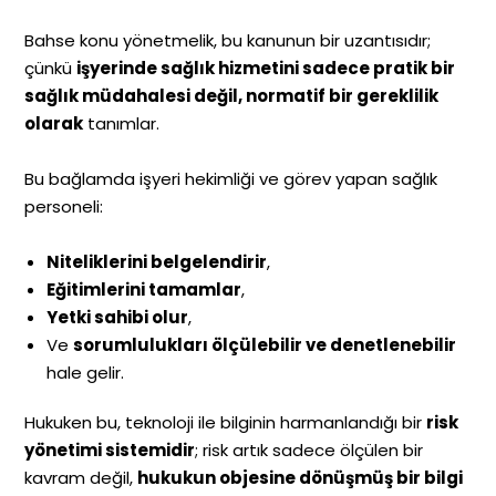
Bahse konu yönetmelik, bu kanunun bir uzantısıdır;
çünkü
işyerinde sağlık hizmetini sadece pratik bir
sağlık müdahalesi değil, normatif bir gereklilik
olarak
tanımlar.
Bu bağlamda işyeri hekimliği ve görev yapan sağlık
personeli:
Niteliklerini belgelendirir
,
Eğitimlerini tamamlar
,
Yetki sahibi olur
,
Ve
sorumlulukları ölçülebilir ve denetlenebilir
hale gelir.
Hukuken bu, teknoloji ile bilginin harmanlandığı bir
risk
yönetimi sistemidir
; risk artık sadece ölçülen bir
kavram değil,
hukukun objesine dönüşmüş bir bilgi