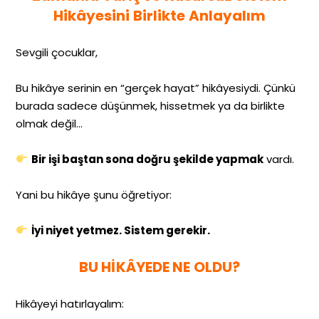
Hikâyesini Birlikte Anlayalım
Sevgili çocuklar,
Bu hikâye serinin en “gerçek hayat” hikâyesiydi. Çünkü
burada sadece düşünmek, hissetmek ya da birlikte
olmak değil…
Bir işi baştan sona doğru şekilde yapmak
vardı.
Yani bu hikâye şunu öğretiyor:
İyi niyet yetmez. Sistem gerekir.
BU HİKÂYEDE NE OLDU?
Hikâyeyi hatırlayalım: