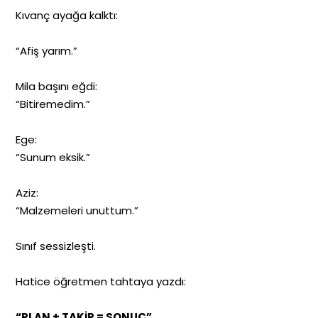
Kıvanç ayağa kalktı:
“Afiş yarım.”
Mila başını eğdi:
“Bitiremedim.”
Ege:
“Sunum eksik.”
Aziz:
“Malzemeleri unuttum.”
Sınıf sessizleşti.
Hatice öğretmen tahtaya yazdı:
“PLAN + TAKİP = SONUÇ”