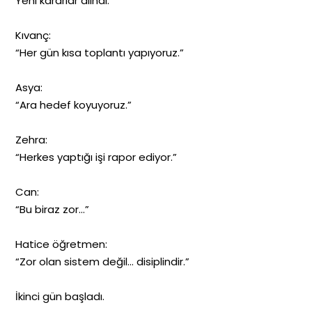
Yeni kararlar alındı.
Kıvanç:
“Her gün kısa toplantı yapıyoruz.”
Asya:
“Ara hedef koyuyoruz.”
Zehra:
“Herkes yaptığı işi rapor ediyor.”
Can:
“Bu biraz zor…”
Hatice öğretmen:
“Zor olan sistem değil… disiplindir.”
İkinci gün başladı.