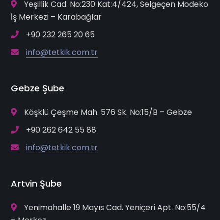
Yeşillik Cad. No:230 Kat:4/424, Selgeçen Modeko
İş Merkezi – Karabağlar
+90 232 265 20 65
info@tetkik.com.tr
Gebze Şube
Köşklü Çeşme Mah. 576 Sk. No:15/B – Gebze
+90 262 642 55 88
info@tetkik.com.tr
Artvin Şube
Yenimahalle 19 Mayıs Cad. Yeniçeri Apt. No:55/4