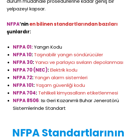
durum müdahale prosedürlerine kadar geniş bir
yelpazeyi kapsar.
NFPA
’nin
en bilinen standartlarından bazıları
şunlardır:
NFPA 01:
Yangın Kodu
NFPA 10
:
Taşınabilir yangın söndürücüler
NFPA 30
:
Yanıcı ve parlayıcı sıvıların depolanması
NFPA 70 (NEC)
:
Elektrik kodu
NFPA 72
:
Yangın alarm sistemleri
NFPA 101
:
Yaşam güvenliği kodu
NFPA 704
:
Tehlikeli kimyasalların etiketlenmesi
NFPA 8506
:
Isı Geri Kazanımlı Buhar Jeneratörü
Sistemlerinde Standart
NFPA Standartlarının