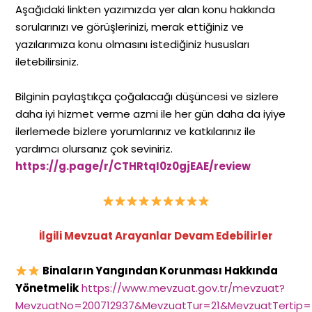
Aşağıdaki linkten yazımızda yer alan konu hakkında
sorularınızı ve görüşlerinizi, merak ettiğiniz ve
yazılarımıza konu olmasını istediğiniz hususları
iletebilirsiniz.
Bilginin paylaştıkça çoğalacağı düşüncesi ve sizlere
daha iyi hizmet verme azmi ile her gün daha da iyiye
ilerlemede bizlere yorumlarınız ve katkılarınız ile
yardımcı olursanız çok seviniriz.
https://g.page/r/CTHRtqI0z0gjEAE/review
İlgili Mevzuat Arayanlar Devam Edebilirler
Binaların Yangından Korunması Hakkında
Yönetmelik
https://www.mevzuat.gov.tr/mevzuat?
MevzuatNo=200712937&MevzuatTur=21&MevzuatTertip