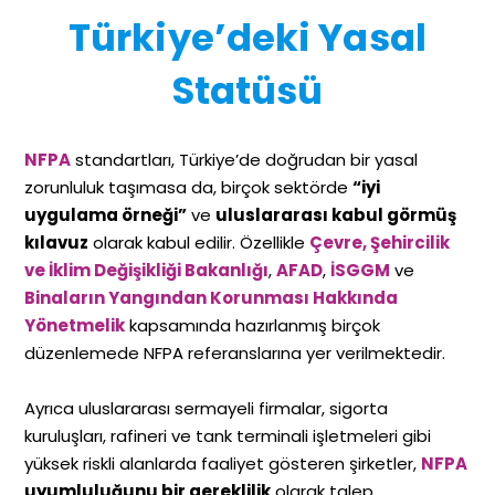
Türkiye’deki Yasal
Statüsü
NFPA
standartları, Türkiye’de doğrudan bir yasal
zorunluluk taşımasa da, birçok sektörde
“iyi
uygulama örneği”
ve
uluslararası kabul görmüş
kılavuz
olarak kabul edilir. Özellikle
Çevre, Şehircilik
ve İklim Değişikliği Bakanlığı
,
AFAD
,
İSGGM
ve
Binaların Yangından Korunması Hakkında
Yönetmelik
kapsamında hazırlanmış birçok
düzenlemede NFPA referanslarına yer verilmektedir.
Ayrıca uluslararası sermayeli firmalar, sigorta
kuruluşları, rafineri ve tank terminali işletmeleri gibi
yüksek riskli alanlarda faaliyet gösteren şirketler,
NFPA
uyumluluğunu bir gereklilik
olarak talep