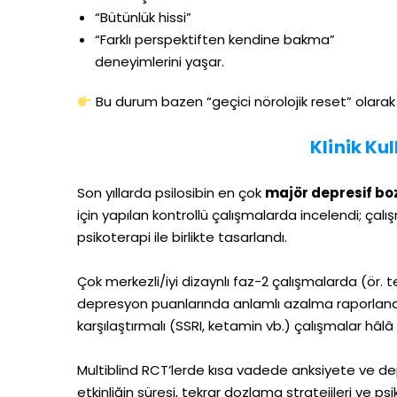
“Bütünlük hissi”
“Farklı perspektiften kendine bakma”
deneyimlerini yaşar.
Bu durum bazen “geçici nörolojik reset” olarak 
Klinik Ku
Son yıllarda psilosibin en çok
majör depresif bo
için yapılan kontrollü çalışmalarda incelendi; ça
psikoterapi ile birlikte tasarlandı.
Çok merkezli/iyi dizaynlı faz-2 çalışmalarda (ör.
depresyon puanlarında anlamlı azalma raporland
karşılaştırmalı (SSRI, ketamin vb.) çalışmalar hâlâ sı
Multiblind RCT’lerde kısa vadede anksiyete ve dep
etkinliğin süresi, tekrar dozlama stratejileri ve psik