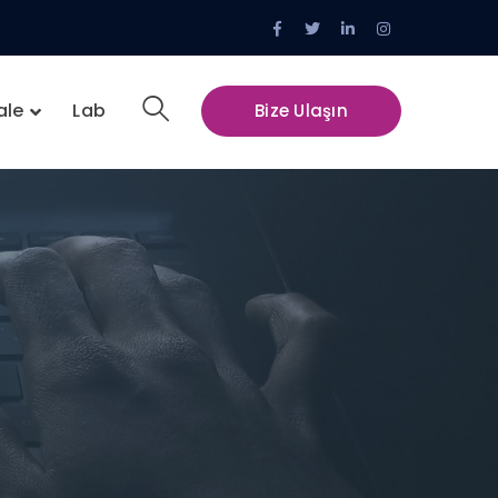
Facebook
Twitter
LinkedIn
Instagram
Profile
Profile
Profile
Profile
ale
Lab
Bize Ulaşın