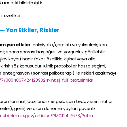
üren
etki bildirilmiştir.
r özelliktir.
 — Yan Etkiler, Riskler
em yan etkiler
: anksiyete/çarpıntı ve yükselmiş kan
ali; seans sonrası baş ağrısı ve yorgunluk görülebilir.
lev kaybı) nadir fakat özellikle kişisel veya aile
 risk söz konusudur. Klinik protokoller hasta seçimi,
 entegrasyon (sonrası psikoterapi) ile riskleri azaltmayı
77/00048674241289024?int.sj-full-text.similar-
yorumlanmalı; bazı analizler psilosibin tedavisinin intihar
eriler), geniş ve uzun döneme yayılan güvenlik
ncbi.nlm.nih.gov/articles/PMC12417673/?utm