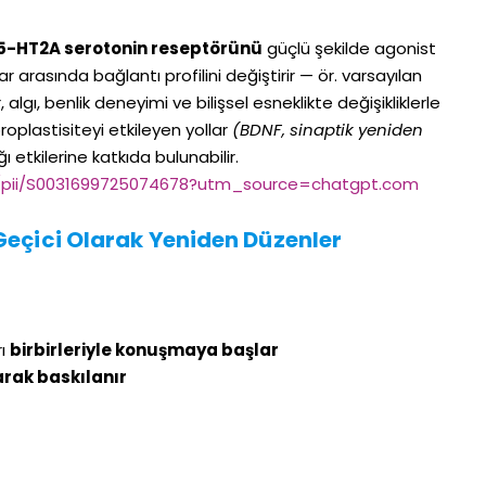
5-HT2A serotonin reseptörünü
güçlü şekilde agonist
r arasında bağlantı profilini değiştirir — ör. varsayılan
gı, benlik deneyimi ve bilişsel esneklikte değişikliklerle
öroplastisiteyi etkileyen yollar
(BDNF, sinaptik yeniden
ı etkilerine katkıda bulunabilir.
le/pii/S0031699725074678?utm_source=chatgpt.com
Geçici Olarak Yeniden Düzenler
rı
birbirleriyle konuşmaya başlar
arak baskılanır