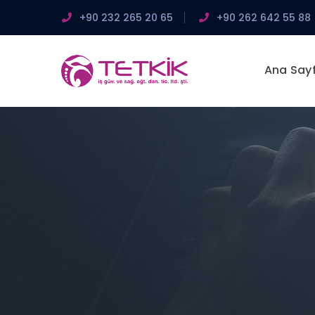
+90 232 265 20 65
+90 262 642 55 88
Ana Say