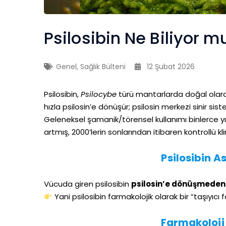
Psilosibin Ne Biliyor 
Genel
,
Sağlık Bülteni
12 Şubat 2026
Psilosibin,
Psilocybe
türü mantarlarda doğal olarak
hızla psilosin’e dönüşür; psilosin merkezi sinir si
Geleneksel şamanik/törensel kullanımı binlerce yıl
artmış, 2000’lerin sonlarından itibaren kontrollü k
Psilosibin As
Vücuda giren psilosibin
psilosin’e dönüşmeden
Yani psilosibin farmakolojik olarak bir “taşıyıcı 
Farmakoloji 