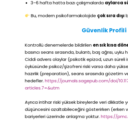
3–6 hafta hatta bazı çalışmalarda
aylarca s
Bu, modern psikofarmakolojide
çok sıra dışı
bi
Güvenlik Profili
Kontrollü denemelerde bildirilen
en sık kısa dön
basıncı seans sırasında, bulantı, baş ağrısı, uyku h
Ciddi advers olaylar (psikotik epizod, uzun süreli iş
öyküsünde psikoz/şizofreni riski varsa daha yüksek
hazırlık (preparation), seans sırasında gözetim ve
hedefler.
https://journals.sagepub.com/doi/10.11
articles.7=&utm
Ayrıca intihar riski yüksek bireylerde veri dikkatle 
düşüncesini azaltabileceğini gösterirken (erken v
bariyerleri üzerinde anlaşma yoktur.
https://pmc.