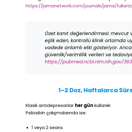
https://jamanetwork.com/journals/jama/fulla
Özet kanıt değerlendirmesi: mevcut ver
eşlik eden, kontrollü klinik ortamda u
vadede anlamlı etki gösteriyor. Anc
güvenlik/verimlilik verileri ve tedaviy
https://pubmed.ncbi.nlm.nih.gov/36
1–2 Doz, Haftalarca Süren
Klasik antidepresanlar
her gün
kullanılır.
Psilosibin çalışmalarında ise:
1 veya 2 seans