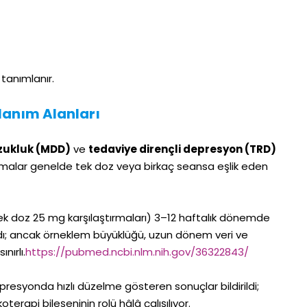
tanımlanır.
llanım Alanları
zukluk (MDD)
ve
tedaviye dirençli depresyon (TRD)
lışmalar genelde tek doz veya birkaç seansa eşlik eden
 tek doz 25 mg karşılaştırmaları) 3–12 haftalık dönemde
ı; ancak örneklem büyüklüğü, uzun dönem veri ve
nırlı.
https://pubmed.ncbi.nlm.nih.gov/36322843/
resyonda hızlı düzelme gösteren sonuçlar bildirildi;
oterapi bileşeninin rolü hâlâ çalışılıyor.