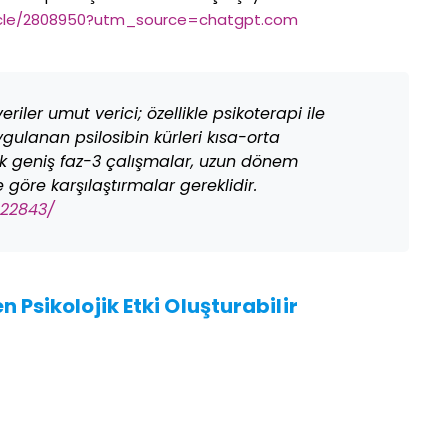
rticle/2808950?utm_source=chatgpt.com
iler umut verici; özellikle psikoterapi ile
ygulanan psilosibin kürleri kısa-orta
ak geniş faz-3 çalışmalar, uzun dönem
e göre karşılaştırmalar gereklidir.
322843/
 Psikolojik Etki Oluşturabilir