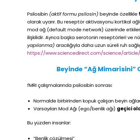
Psilosibin
(aktif formu psilosin)
beyinde özellikle
olarak uyarır. Bu reseptör aktivasyonu kortikal ağla
mod ağ (default mode network) üzerinde etkiler, al
ilişkilidir. Ayrıca başka serotonin reseptörleri ve n
yapılanma)
aracılığıyla daha uzun süreli ruh sağlığ
https://www.sciencedirect.com/science/artic
Beyinde “Ağ Mimarisini” 
fMRI çalışmalarında psilosibin sonrası:
Normalde birbirinden kopuk çalışan beyin ağla
Varsayılan Mod Ağı (ego/benlik ağı)
geçici ol
Bu yüzden insanlar:
“Benlik çözülmesi”