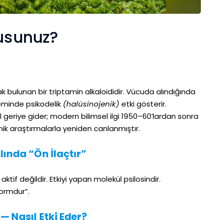
musunuz?
 bulunan bir triptamin alkaloididir. Vücuda alındığında
steminde psikodelik
(halüsinojenik)
etki gösterir.
 geriye gider; modern bilimsel ilgi 1950–60’lardan sonra
linik araştırmalarla yeniden canlanmıştır.
lında “Ön İlaçtır”
aktif değildir. Etkiyi yapan molekül psilosindir.
formdur”.
— Nasıl Etki Eder?