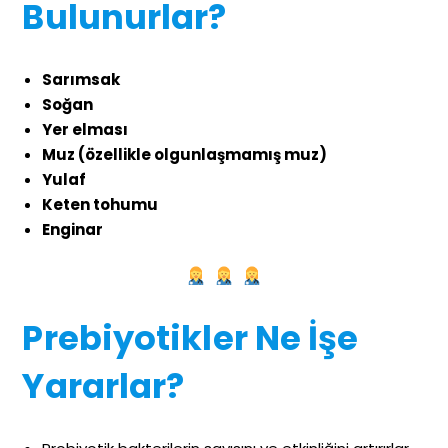
Bulunurlar?
Sarımsak
Soğan
Yer elması
Muz (özellikle olgunlaşmamış muz)
Yulaf
Keten tohumu
Enginar
Prebiyotikler Ne İşe
Yararlar?