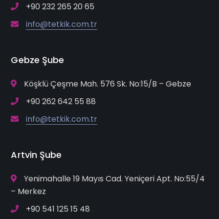
+90 232 265 20 65
info@tetkik.com.tr
Gebze Şube
Köşklü Çeşme Mah. 576 Sk. No:15/B – Gebze
+90 262 642 55 88
info@tetkik.com.tr
Artvin Şube
Yenimahalle 19 Mayıs Cad. Yeniçeri Apt. No:55/4
– Merkez
+90 541 125 15 48