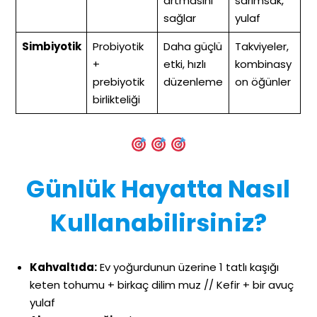
artmasını
sarımsak,
sağlar
yulaf
Simbiyotik
Probiyotik
Daha güçlü
Takviyeler,
+
etki, hızlı
kombinasy
prebiyotik
düzenleme
on öğünler
birlikteliği
Günlük Hayatta Nasıl
Kullanabilirsiniz?
Kahvaltıda:
Ev yoğurdunun üzerine 1 tatlı kaşığı
keten tohumu + birkaç dilim muz // Kefir + bir avuç
yulaf