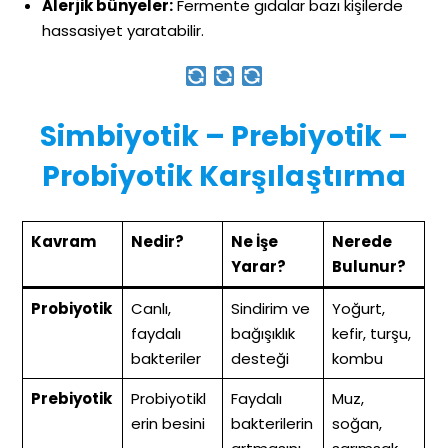
Alerjik bünyeler:
Fermente gıdalar bazı kişilerde
hassasiyet yaratabilir.
Simbiyotik – Prebiyotik –
Probiyotik Karşılaştırma
Kavram
Nedir?
Ne İşe
Nerede
Yarar?
Bulunur?
Probiyotik
Canlı,
Sindirim ve
Yoğurt,
faydalı
bağışıklık
kefir, turşu,
bakteriler
desteği
kombu
Prebiyotik
Probiyotikl
Faydalı
Muz,
erin besini
bakterilerin
soğan,