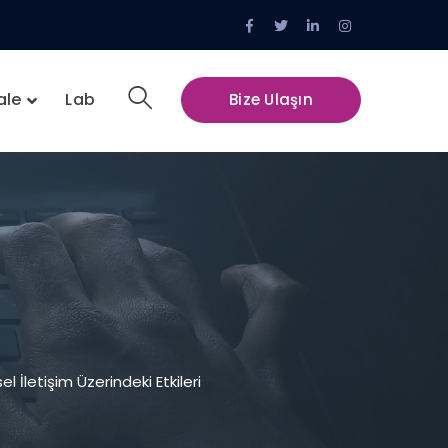
Facebook
Twitter
LinkedIn
Instagram
Profile
Profile
Profile
Profile
ale
Lab
Bize Ulaşın
l İletişim Üzerindeki Etkileri