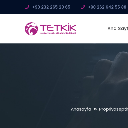
+90 232 265 20 65
+90 262 642 55 88
Ana Say
Anasayfa
Propriyoseptif 