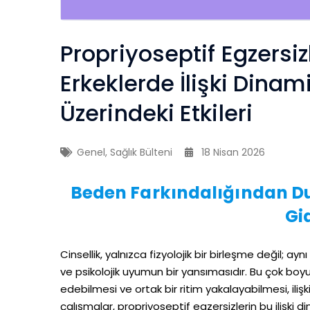
Propriyoseptif Egzersiz
Erkeklerde İlişki Dinami
Üzerindeki Etkileri
Genel
,
Sağlık Bülteni
18 Nisan 2026
Beden Farkındalığından Du
Gi
Cinsellik, yalnızca fizyolojik bir birleşme değil; ayn
ve psikolojik uyumun bir yansımasıdır. Bu çok boyutl
edebilmesi ve ortak bir ritim yakalayabilmesi, ilişk
çalışmalar, propriyoseptif egzersizlerin bu ilişki di