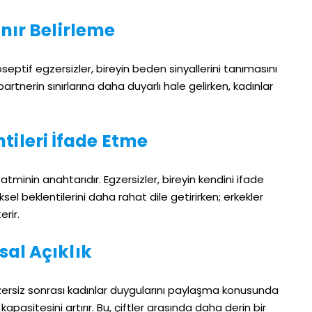
ınır Belirleme
iyoseptif egzersizler, bireyin beden sinyallerini tanımasını
 partnerin sınırlarına daha duyarlı hale gelirken, kadınlar
tileri İfade Etme
tatminin anahtarıdır. Egzersizler, bireyin kendini ifade
ksel beklentilerini daha rahat dile getirirken; erkekler
rir.
al Açıklık
Egzersiz sonrası kadınlar duygularını paylaşma konusunda
kapasitesini artırır. Bu, çiftler arasında daha derin bir