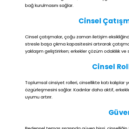
bağ kurulmasını sağlar.
Cinsel Çatış
Cinsel çatışmalar, çoğu zaman iletişim eksikliğind
stresle başa çıkma kapasitesini artırarak çatışm
yaklaşım geliştirirken; erkekler çözüm odaklılık ve 
Cinsel Rol
Toplumsal cinsiyet rolleri, cinsellikte katı kalıplar 
özgürleşmesini sağlar. Kadınlar daha aktif, erkekler 
uyumu artırır.
Güve
Bedensel temas sırasında güven hissi, cinselliğin 