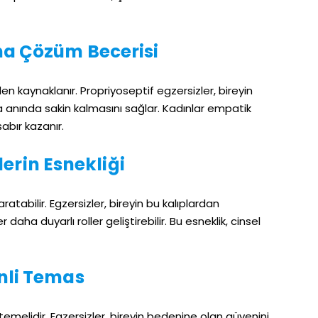
ma Çözüm Becerisi
en kaynaklanır. Propriyoseptif egzersizler, bireyin
a anında sakin kalmasını sağlar. Kadınlar empatik
sabır kazanır.
lerin Esnekliği
yaratabilir. Egzersizler, bireyin bu kalıplardan
daha duyarlı roller geliştirebilir. Bu esneklik, cinsel
nli Temas
temelidir. Egzersizler, bireyin bedenine olan güvenini