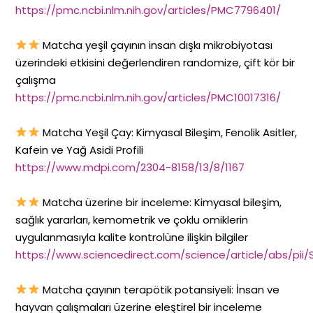
https://pmc.ncbi.nlm.nih.gov/articles/PMC7796401/
Matcha yeşil çayının insan dışkı mikrobiyotası
üzerindeki etkisini değerlendiren randomize, çift kör bir
çalışma
https://pmc.ncbi.nlm.nih.gov/articles/PMC10017316/
Matcha Yeşil Çay: Kimyasal Bileşim, Fenolik Asitler,
Kafein ve Yağ Asidi Profili
https://www.mdpi.com/2304-8158/13/8/1167
Matcha üzerine bir inceleme: Kimyasal bileşim,
sağlık yararları, kemometrik ve çoklu omiklerin
uygulanmasıyla kalite kontrolüne ilişkin bilgiler
https://www.sciencedirect.com/science/article/abs/pi
Matcha çayının terapötik potansiyeli: İnsan ve
hayvan çalışmaları üzerine eleştirel bir inceleme