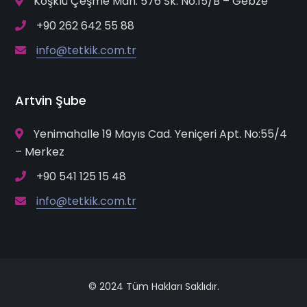
Köşklü Çeşme Mah. 576 Sk. No:15/B – Gebze
+90 262 642 55 88
info@tetkik.com.tr
Artvin Şube
Yenimahalle 19 Mayıs Cad. Yeniçeri Apt. No:55/4
– Merkez
+90 541 125 15 48
info@tetkik.com.tr
© 2024 Tüm Hakları Saklıdır.