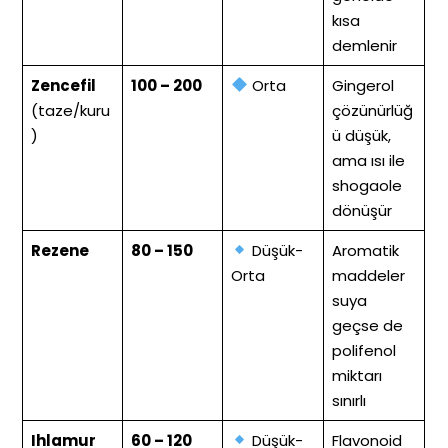
kısa
demlenir
Zencefil
100 – 200
Orta
Gingerol
(taze/kuru
çözünürlüğ
)
ü düşük,
ama ısı ile
shogaole
dönüşür
Rezene
80 – 150
Düşük-
Aromatik
Orta
maddeler
suya
geçse de
polifenol
miktarı
sınırlı
Ihlamur
60 – 120
Düşük-
Flavonoid