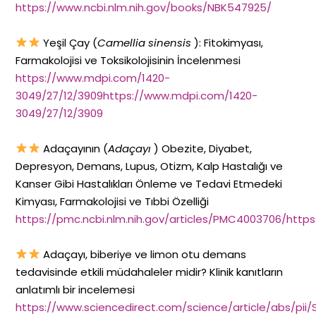
https://www.ncbi.nlm.nih.gov/books/NBK547925/
Yeşil Çay (
Camellia sinensis
): Fitokimyası,
Farmakolojisi ve Toksikolojisinin İncelenmesi
https://www.mdpi.com/1420-
3049/27/12/3909https://www.mdpi.com/1420-
3049/27/12/3909
Adaçayının (
Adaçayı
) Obezite, Diyabet,
Depresyon, Demans, Lupus, Otizm, Kalp Hastalığı ve
Kanser Gibi Hastalıkları Önleme ve Tedavi Etmedeki
Kimyası, Farmakolojisi ve Tıbbi Özelliği
https://pmc.ncbi.nlm.nih.gov/articles/PMC4003706/https
Adaçayı, biberiye ve limon otu demans
tedavisinde etkili müdahaleler midir? Klinik kanıtların
anlatımlı bir incelemesi
https://www.sciencedirect.com/science/article/abs/pii