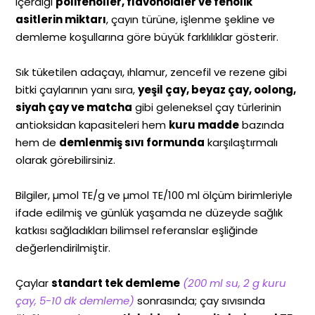
içerdiği
polifenoller, flavonoidler ve fenolik
asitlerin miktarı
, çayın türüne, işlenme şekline ve
demleme koşullarına göre büyük farklılıklar gösterir.
Sık tüketilen adaçayı, ıhlamur, zencefil ve rezene gibi
bitki çaylarının yanı sıra,
yeşil çay, beyaz çay, oolong,
siyah çay ve matcha
gibi geleneksel çay türlerinin
antioksidan kapasiteleri hem
kuru madde
bazında
hem de
demlenmiş sıvı formunda
karşılaştırmalı
olarak görebilirsiniz.
Bilgiler, µmol TE/g ve µmol TE/100 ml ölçüm birimleriyle
ifade edilmiş ve günlük yaşamda ne düzeyde sağlık
katkısı sağladıkları bilimsel referanslar eşliğinde
değerlendirilmiştir.
Çaylar
standart tek demleme
(200 ml su, 2 g kuru
çay, 5-10 dk demleme)
sonrasında; çay sıvısında