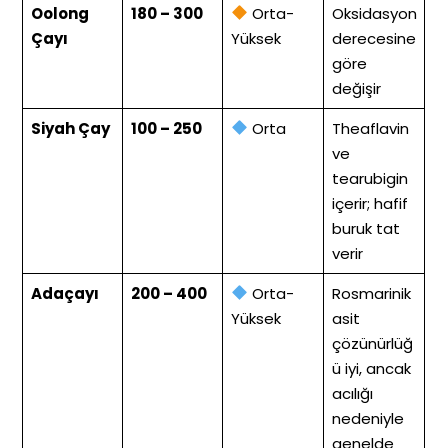
Oolong
180 – 300
Orta-
Oksidasyon
Çayı
Yüksek
derecesine
göre
değişir
Siyah Çay
100 – 250
Orta
Theaflavin
ve
tearubigin
içerir; hafif
buruk tat
verir
Adaçayı
200 – 400
Orta-
Rosmarinik
Yüksek
asit
çözünürlüğ
ü iyi, ancak
acılığı
nedeniyle
genelde