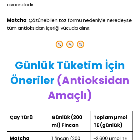
civarındadır.
Matcha
: Çözünebilen toz formu nedeniyle neredeyse
tüm antioksidan içeriği vücuda alınır.
Günlük Tüketim İçin
Öneriler
(Antioksidan
Amaçlı)
Çay Türü
Günlük (200
Toplam µmol
ml)
Fincan
TE (günlük)
Matcha
1 fincan (200
~2,600 µmol TE