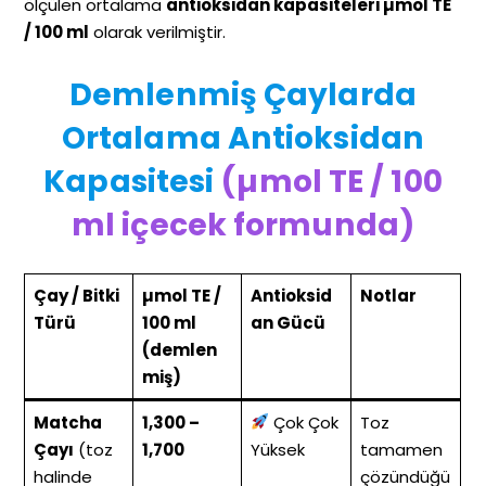
ölçülen ortalama
antioksidan kapasiteleri µmol TE
/ 100 ml
olarak verilmiştir.
Demlenmiş Çaylarda
Ortalama Antioksidan
Kapasitesi
(µmol TE / 100
ml içecek formunda)
Çay / Bitki
µmol TE /
Antioksid
Notlar
Türü
100 ml
an Gücü
(demlen
miş)
Matcha
1,300 –
Çok Çok
Toz
Çayı
(toz
1,700
Yüksek
tamamen
halinde
çözündüğü