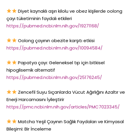
Diyet kaynaklı aşırı kilolu ve obez kişilerde oolong
çayı tüketiminin faydalı etkileri
https://pubmed.ncbi.nlm.nih.gov/19271168/
Oolong çayının obezite karşıtı etkisi
https://pubmed.ncbi.nlm.nih.gov/10094584/
Papatya çayı: Geleneksel tıp için bitkisel
hipoglisemik alternatif
https://pubmed.ncbi.nlm.nih.gov/25176245/
Zencefil Suyu Sıçanlarda Vücut Ağırlığını Azaltır ve
Enerji Harcamasını İyileştirir
https://pmc.ncbi.nlm.nih.gov/articles/PMC7023345/
Matcha Yeşil Çayının Sağlık Faydaları ve Kimyasal
Bileşimi: Bir İnceleme