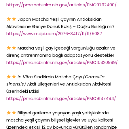
https://pmc.ncbi.nlm.nih.gov/articles/PMC9792400/
Japon Matcha Yeşil Çayının Antioksidan
Aktivitesine Geriye Dönük Bakış – Coşku Eksikliği mi?
https://www.mdpi.com/2076-3417/11/11/5087
Matcha yeşil çay içeceği yorgunluğu azaltır ve
direnç antrenmanına bağlı adaptasyonu destekler
https://pmc.ncbi.nlm.nih.gov/articles/PMC10320999/
In Vitro
Sindirimin Matcha Çayı
(Camellia
sinensis)
Aktif Bileşenleri ve Antioksidan Aktivitesi
Üzerindeki Etkisi
https://pmc.ncbi.nlm.nih.gov/articles/PMC9137484/
Bilişsel gerileme yaşayan yaşlı yetişkinlerde
matcha yeşil çayının bilişsel işlevler ve uyku kalitesi
üzerindeki etkisi: 12 ay boyunca yürütülen randomize