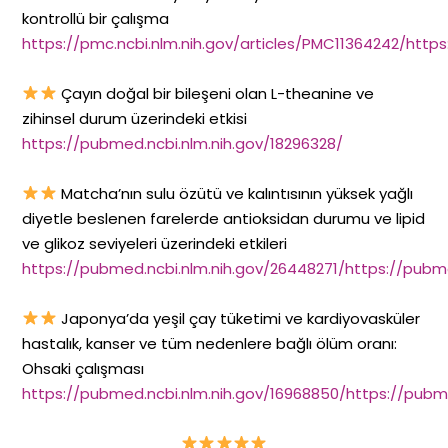
kontrollü bir çalışma
https://pmc.ncbi.nlm.nih.gov/articles/PMC11364242/https
Çayın doğal bir bileşeni olan L-theanine ve
zihinsel durum üzerindeki etkisi
https://pubmed.ncbi.nlm.nih.gov/18296328/
Matcha’nın sulu özütü ve kalıntısının yüksek yağlı
diyetle beslenen farelerde antioksidan durumu ve lipid
ve glikoz seviyeleri üzerindeki etkileri
https://pubmed.ncbi.nlm.nih.gov/26448271/https://pubme
Japonya’da yeşil çay tüketimi ve kardiyovasküler
hastalık, kanser ve tüm nedenlere bağlı ölüm oranı:
Ohsaki çalışması
https://pubmed.ncbi.nlm.nih.gov/16968850/https://pubm