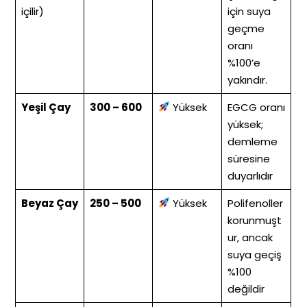
içilir)
için suya
geçme
oranı
%100’e
yakındır.
Yeşil Çay
300 – 600
Yüksek
EGCG oranı
yüksek;
demleme
süresine
duyarlıdır
Beyaz Çay
250 – 500
Yüksek
Polifenoller
korunmuşt
ur, ancak
suya geçiş
%100
değildir