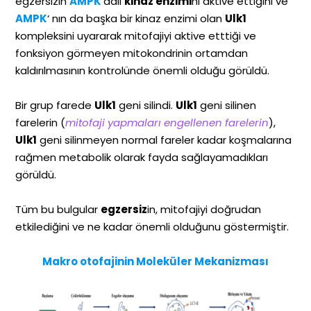
egzersizin
AMPK
adlı
kinaz enzimi
ni aktive ettiğini ve
AMPK
‘ nın da başka bir kinaz enzimi olan
Ulk1
kompleksini uyararak mitofajiyi aktive etttiği ve
fonksiyon görmeyen mitokondrinin ortamdan
kaldırılmasının kontrolünde önemli olduğu görüldü.
Bir grup farede
Ulk1
geni silindi.
Ulk1
geni silinen
farelerin (
mitofaji yapmaları engellenen farelerin
),
Ulk1
geni silinmeyen normal fareler kadar koşmalarına
rağmen metabolik olarak fayda sağlayamadıkları
görüldü.
Tüm bu bulgular
egzersiz
in, mitofajiyi doğrudan
etkilediğini ve ne kadar önemli olduğunu göstermiştir.
Makro otofajinin Moleküler Mekanizması