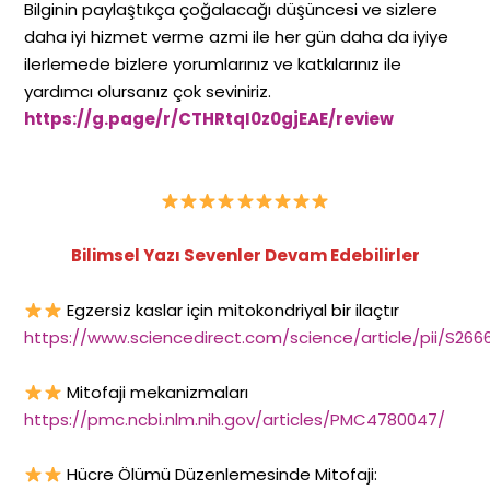
Bilginin paylaştıkça çoğalacağı düşüncesi ve sizlere
daha iyi hizmet verme azmi ile her gün daha da iyiye
ilerlemede bizlere yorumlarınız ve katkılarınız ile
yardımcı olursanız çok seviniriz.
https://g.page/r/CTHRtqI0z0gjEAE/review
Bilimsel Yazı Sevenler Devam Edebilirler
Egzersiz kaslar için mitokondriyal bir ilaçtır
https://www.sciencedirect.com/science/article/pii/S26
Mitofaji mekanizmaları
https://pmc.ncbi.nlm.nih.gov/articles/PMC4780047/
Hücre Ölümü Düzenlemesinde Mitofaji: