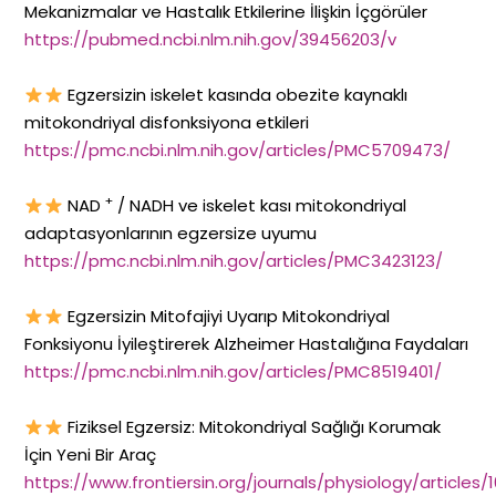
Mekanizmalar ve Hastalık Etkilerine İlişkin İçgörüler
https://pubmed.ncbi.nlm.nih.gov/39456203/v
Egzersizin iskelet kasında obezite kaynaklı
mitokondriyal disfonksiyona etkileri
https://pmc.ncbi.nlm.nih.gov/articles/PMC5709473/
+
NAD
/ NADH ve iskelet kası mitokondriyal
adaptasyonlarının egzersize uyumu
https://pmc.ncbi.nlm.nih.gov/articles/PMC3423123/
Egzersizin Mitofajiyi Uyarıp Mitokondriyal
Fonksiyonu İyileştirerek Alzheimer Hastalığına Faydaları
https://pmc.ncbi.nlm.nih.gov/articles/PMC8519401/
Fiziksel Egzersiz: Mitokondriyal Sağlığı Korumak
İçin Yeni Bir Araç
https://www.frontiersin.org/journals/physiology/articles/1