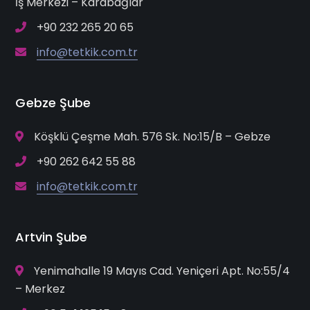
İş Merkezi – Karabağlar
+90 232 265 20 65
info@tetkik.com.tr
Gebze Şube
Köşklü Çeşme Mah. 576 Sk. No:15/B – Gebze
+90 262 642 55 88
info@tetkik.com.tr
Artvin Şube
Yenimahalle 19 Mayıs Cad. Yeniçeri Apt. No:55/4
– Merkez