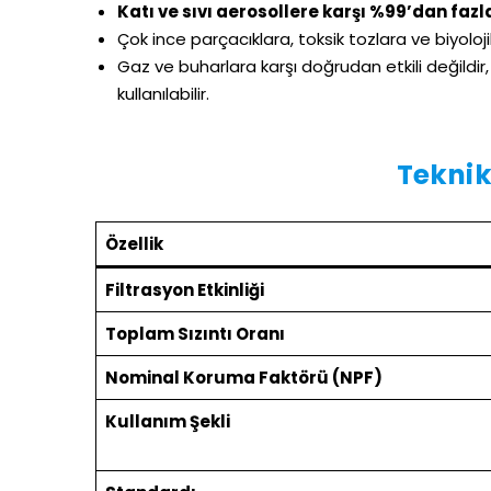
Katı ve sıvı aerosollere karşı %99’dan fazl
Çok ince parçacıklara, toksik tozlara ve biyoloj
Gaz ve buharlara karşı doğrudan etkili değildir,
kullanılabilir.
Teknik 
Özellik
Filtrasyon Etkinliği
Toplam Sızıntı Oranı
Nominal Koruma Faktörü (NPF)
Kullanım Şekli