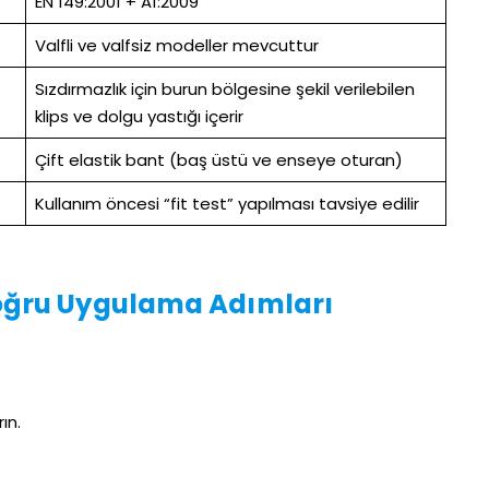
EN 149:2001 + A1:2009
Valfli ve valfsiz modeller mevcuttur
Sızdırmazlık için burun bölgesine şekil verilebilen
klips ve dolgu yastığı içerir
Çift elastik bant (baş üstü ve enseye oturan)
Kullanım öncesi “fit test” yapılması tavsiye edilir
Doğru Uygulama Adımları
ın.