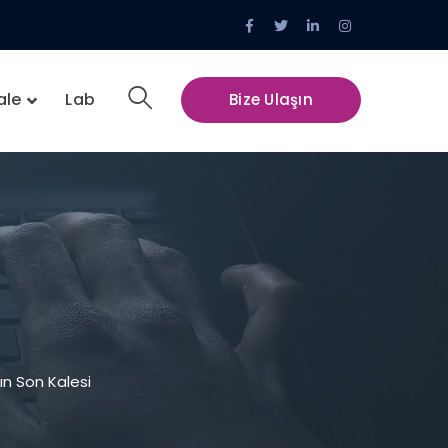
Facebook
Twitter
LinkedIn
Instagram
Profile
Profile
Profile
Profile
ale
Lab
Bize Ulaşın
n Son Kalesi