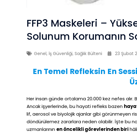
FFP3 Maskeleri – Yükse
Solunum Korumanın So
Genel
,
İş Güvenliği
,
Sağlık Bülteni
23 Şubat 
En Temel Refleksin En Sess
Ü
Her insan günde ortalama 20.000 kez nefes alır. Bu
Ancak işyerlerinde, bu hayati refleks bazen
hayat
lif, aerosol ve biyolojik ajanlar gibi görünmeyen 
döndürülemez zararlara neden olabilir. İşte bu n
uzmanlarının
en öncelikli görevlerinden biri
hâli