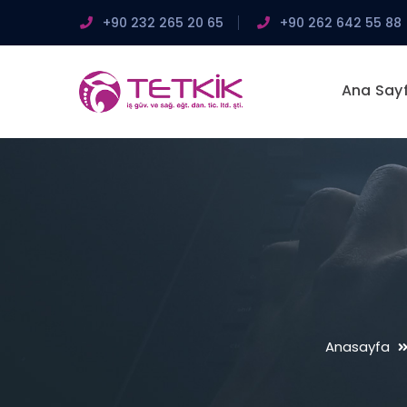
+90 232 265 20 65
+90 262 642 55 88
Ana Say
Anasayfa