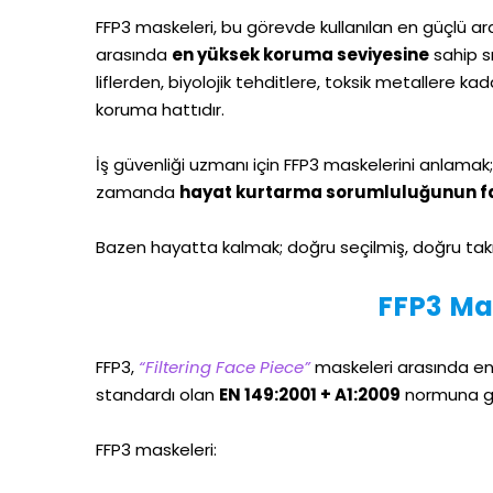
FFP3 maskeleri, bu görevde kullanılan en güçlü araç
arasında
en yüksek koruma seviyesine
sahip sı
liflerden, biyolojik tehditlere, toksik metallere kad
koruma hattıdır.
İş güvenliği uzmanı için FFP3 maskelerini anlamak
zamanda
hayat kurtarma sorumluluğunun f
Bazen hayatta kalmak; doğru seçilmiş, doğru takı
FFP3 Ma
FFP3,
“Filtering Face Piece”
maskeleri arasında en 
standardı olan
EN 149:2001 + A1:2009
normuna gör
FFP3 maskeleri: