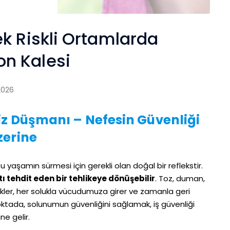
k Riskli Ortamlarda
n Kalesi
2026
iz Düşmanı – Nefesin Güvenliği
zerine
 yaşamın sürmesi için gerekli olan doğal bir reflekstir.
ı tehdit eden bir tehlikeye dönüşebilir
. Toz, duman,
riskler, her solukla vücudumuza girer ve zamanla geri
oktada, solunumun güvenliğini sağlamak, iş güvenliği
ne gelir.