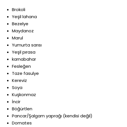
Brokoli
Yeşil lahana
Bezelye
Maydanoz
Marul
Yumurta sarısı
Yeşil pırasa
karnabahar
Fesleğen
Taze fasulye
Kereviz
Soya
Kuşkonmaz
İncir
Böğürtlen
Pancar/Şalgam yaprağı (kendisi değil)
Domates