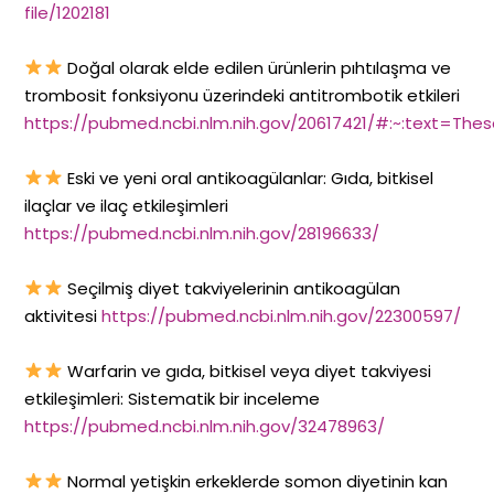
file/1202181
Doğal olarak elde edilen ürünlerin pıhtılaşma ve
trombosit fonksiyonu üzerindeki antitrombotik etkileri
https://pubmed.ncbi.nlm.nih.gov/20617421/#:~:text=Th
Eski ve yeni oral antikoagülanlar: Gıda, bitkisel
ilaçlar ve ilaç etkileşimleri
https://pubmed.ncbi.nlm.nih.gov/28196633/
Seçilmiş diyet takviyelerinin antikoagülan
aktivitesi
https://pubmed.ncbi.nlm.nih.gov/22300597/
Warfarin ve gıda, bitkisel veya diyet takviyesi
etkileşimleri: Sistematik bir inceleme
https://pubmed.ncbi.nlm.nih.gov/32478963/
Normal yetişkin erkeklerde somon diyetinin kan