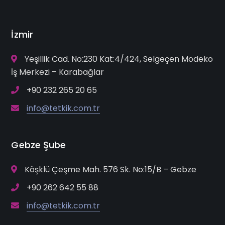
İzmir
Yeşillik Cad. No:230 Kat:4/424, Selgeçen Modeko
İş Merkezi – Karabağlar
+90 232 265 20 65
info@tetkik.com.tr
Gebze Şube
Köşklü Çeşme Mah. 576 Sk. No:15/B – Gebze
+90 262 642 55 88
info@tetkik.com.tr