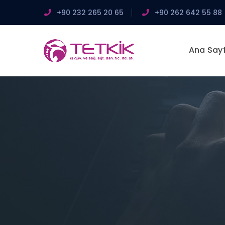
+90 232 265 20 65
+90 262 642 55 88
Ana Say