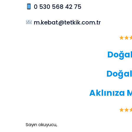
0 530 568 42 75
m.kebat@tetkik.com.tr
Doğal
Doğal
Aklınıza 
Sayın okuyucu,