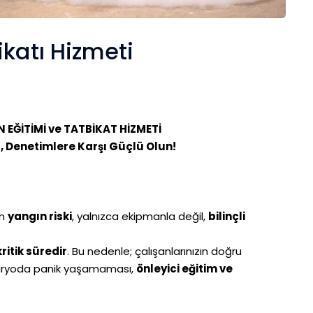
ikatı Hizmeti
 EĞİTİMİ ve TATBİKAT HİZMETİ
lı, Denetimlere Karşı Güçlü Olun!
an
yangın riski
, yalnızca ekipmanla değil,
bilinçli
kritik süredir
. Bu nedenle; çalışanlarınızın doğru
naryoda panik yaşamaması,
önleyici eğitim ve