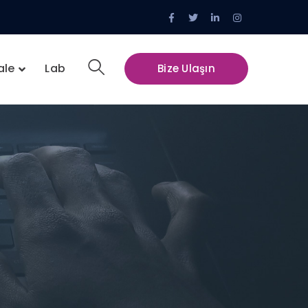
Facebook
Twitter
LinkedIn
Instagram
Profile
Profile
Profile
Profile
ale
Lab
Bize Ulaşın