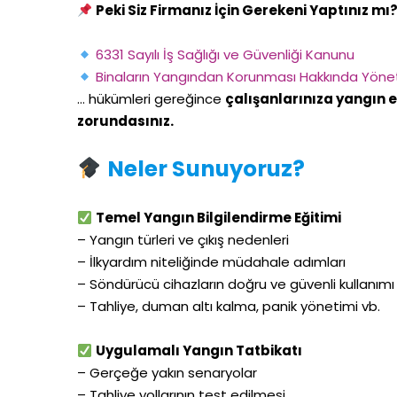
Peki Siz Firmanız İçin Gerekeni Yaptınız mı
6331 Sayılı İş Sağlığı ve Güvenliği Kanunu
Binaların Yangından Korunması Hakkında Yöne
… hükümleri gereğince
çalışanlarınıza yangın 
zorundasınız.
Neler Sunuyoruz?
Temel Yangın Bilgilendirme Eğitimi
– Yangın türleri ve çıkış nedenleri
– İlkyardım niteliğinde müdahale adımları
– Söndürücü cihazların doğru ve güvenli kullanımı
– Tahliye, duman altı kalma, panik yönetimi vb.
Uygulamalı Yangın Tatbikatı
– Gerçeğe yakın senaryolar
– Tahliye yollarının test edilmesi