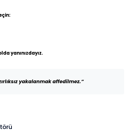
eçin:
olda yanınızdayız.
rlıksız yakalanmak affedilmez.”
atörü