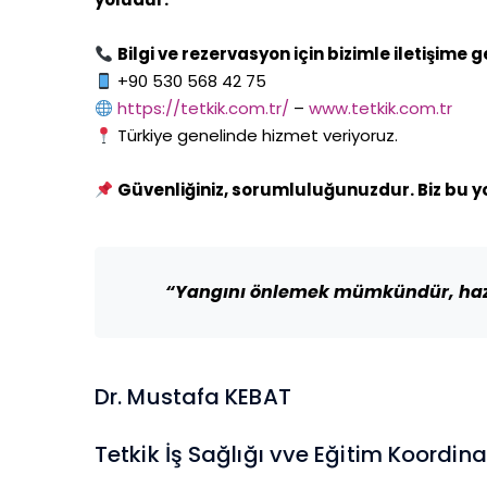
Bilgi ve rezervasyon için bizimle iletişime g
+90 530 568 42 75
https://tetkik.com.tr/
–
www.tetkik.com.tr
Türkiye genelinde hizmet veriyoruz.
Güvenliğiniz, sorumluluğunuzdur. Biz bu y
“Yangını önlemek mümkündür, hazı
Dr. Mustafa KEBAT
Tetkik İş Sağlığı vve Eğitim Koordin