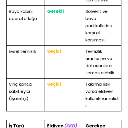
Boya kabini
Gerekli
Solvent ve
operatörlüğü
boya
partiküllerine
karşı el
koruması.
Evsel temizlik
Seçici
Temizlik
ürünlerine ve
deterjanlara
temas olabilir.
Vinç kanca
Seçici
Takılma riski
sabitleyici
varsa eldiven
(işaretçi)
kullanılmamalıdı
r.
İş Türü
Eldiven
(KKD)
Gerekçe