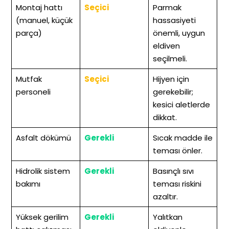
Montaj hattı
Seçici
Parmak
(manuel, küçük
hassasiyeti
parça)
önemli, uygun
eldiven
seçilmeli.
Mutfak
Seçici
Hijyen için
personeli
gerekebilir;
kesici aletlerde
dikkat.
Asfalt dökümü
Gerekli
Sıcak madde ile
teması önler.
Hidrolik sistem
Gerekli
Basınçlı sıvı
bakımı
teması riskini
azaltır.
Yüksek gerilim
Gerekli
Yalıtkan