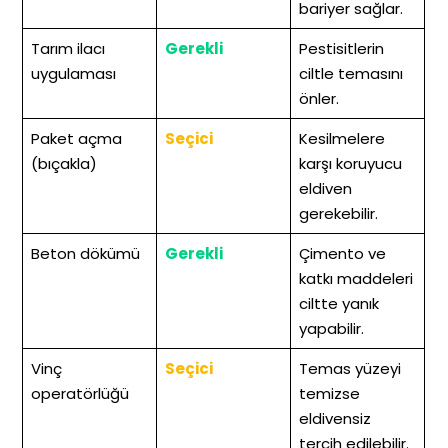
bariyer sağlar.
Tarım ilacı
Gerekli
Pestisitlerin
uygulaması
ciltle temasını
önler.
Paket açma
Seçici
Kesilmelere
(bıçakla)
karşı koruyucu
eldiven
gerekebilir.
Beton dökümü
Gerekli
Çimento ve
katkı maddeleri
ciltte yanık
yapabilir.
Vinç
Seçici
Temas yüzeyi
operatörlüğü
temizse
eldivensiz
tercih edilebilir.