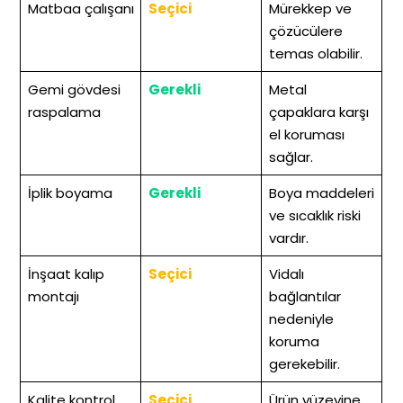
Matbaa çalışanı
Seçici
Mürekkep ve
çözücülere
temas olabilir.
Gemi gövdesi
Gerekli
Metal
raspalama
çapaklara karşı
el koruması
sağlar.
İplik boyama
Gerekli
Boya maddeleri
ve sıcaklık riski
vardır.
İnşaat kalıp
Seçici
Vidalı
montajı
bağlantılar
nedeniyle
koruma
gerekebilir.
Kalite kontrol
Seçici
Ürün yüzeyine