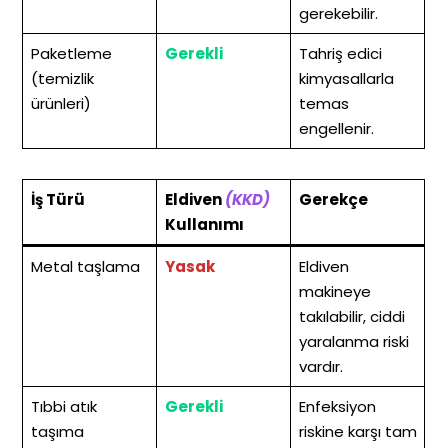
gerekebilir.
Paketleme
Gerekli
Tahriş edici
(temizlik
kimyasallarla
ürünleri)
temas
engellenir.
İş Türü
Eldiven
(KKD)
Gerekçe
Kullanımı
Metal taşlama
Yasak
Eldiven
makineye
takılabilir, ciddi
yaralanma riski
vardır.
Tıbbi atık
Gerekli
Enfeksiyon
taşıma
riskine karşı tam