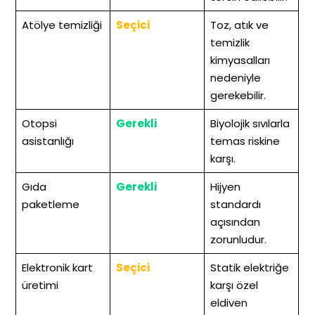
Atölye temizliği
Seçici
Toz, atık ve
temizlik
kimyasalları
nedeniyle
gerekebilir.
Otopsi
Gerekli
Biyolojik sıvılarla
asistanlığı
temas riskine
karşı.
Gıda
Gerekli
Hijyen
paketleme
standardı
açısından
zorunludur.
Elektronik kart
Seçici
Statik elektriğe
üretimi
karşı özel
eldiven