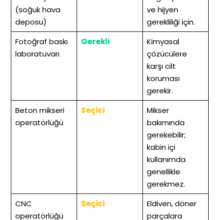
(soğuk hava
ve hijyen
deposu)
gerekliliği için.
Fotoğraf baskı
Gerekli
Kimyasal
laboratuvarı
çözücülere
karşı cilt
koruması
gerekir.
Beton mikseri
Seçici
Mikser
operatörlüğü
bakımında
gerekebilir;
kabin içi
kullanımda
genellikle
gerekmez.
CNC
Seçici
Eldiven, döner
operatörlüğü
parçalara