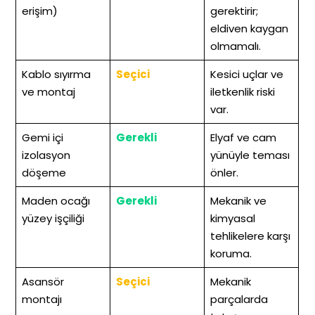
erişim)
gerektirir;
eldiven kaygan
olmamalı.
Kablo sıyırma
Seçici
Kesici uçlar ve
ve montaj
iletkenlik riski
var.
Gemi içi
Gerekli
Elyaf ve cam
izolasyon
yünüyle teması
döşeme
önler.
Maden ocağı
Gerekli
Mekanik ve
yüzey işçiliği
kimyasal
tehlikelere karşı
koruma.
Asansör
Seçici
Mekanik
montajı
parçalarda