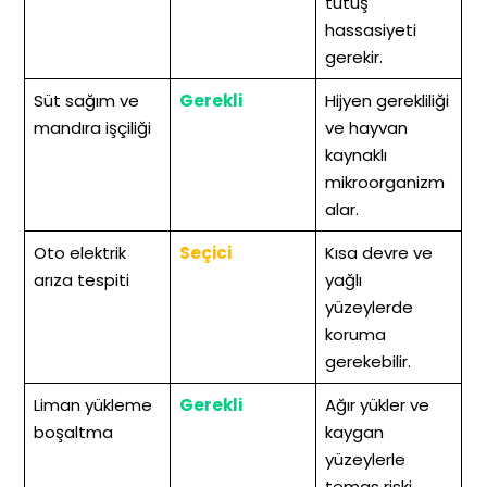
tutuş
hassasiyeti
gerekir.
Süt sağım ve
Gerekli
Hijyen gerekliliği
mandıra işçiliği
ve hayvan
kaynaklı
mikroorganizm
alar.
Oto elektrik
Seçici
Kısa devre ve
arıza tespiti
yağlı
yüzeylerde
koruma
gerekebilir.
Liman yükleme
Gerekli
Ağır yükler ve
boşaltma
kaygan
yüzeylerle
temas riski.