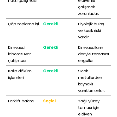
hattı çalışması
eldivenle
çalışmak
zorunludur.
Çöp toplama işi
Gerekli
Biyolojik bulaş
ve kesik riski
vardır.
Kimyasal
Gerekli
Kimyasalların
laboratuvar
deriyle temasını
çalışması
engeller.
Kalıp döküm
Gerekli
Sıcak
işlemleri
metallerden
kaynaklı
yanıkları önler.
Forklift bakımı
Seçici
Yağlı yüzey
teması için
eldiven