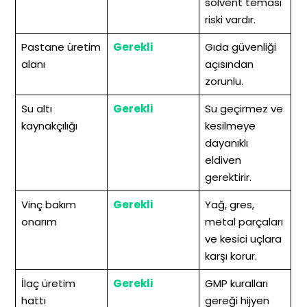
solvent teması
riski vardır.
Pastane üretim
Gerekli
Gıda güvenliği
alanı
açısından
zorunlu.
Su altı
Gerekli
Su geçirmez ve
kaynakçılığı
kesilmeye
dayanıklı
eldiven
gerektirir.
Vinç bakım
Gerekli
Yağ, gres,
onarım
metal parçaları
ve kesici uçlara
karşı korur.
İlaç üretim
Gerekli
GMP kuralları
hattı
gereği hijyen