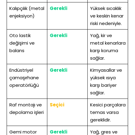
Kalıpçılık (metal
Gerekli
Yüksek sıcaklık
enjeksiyon)
ve keskin kenar
riski nedeniyle.
Oto lastik
Gerekli
Yağ, kir ve
değişimi ve
metal kenarlara
balans
karşı koruma
sağlar.
Endüstriyel
Gerekli
Kimyasallar ve
çamaşırhane
yüksek ısıya
operatörlüğü
karşı bariyer
sağlar.
Raf montajı ve
Seçici
Kesici parçalara
depolama işleri
temas varsa
gereklidir.
Gemi motor
Gerekli
Yağ, gres ve