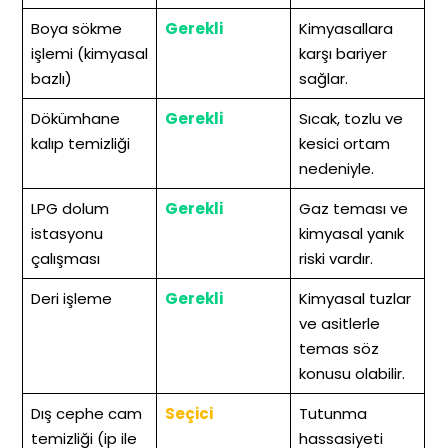
Boya sökme
Gerekli
Kimyasallara
işlemi (kimyasal
karşı bariyer
bazlı)
sağlar.
Dökümhane
Gerekli
Sıcak, tozlu ve
kalıp temizliği
kesici ortam
nedeniyle.
LPG dolum
Gerekli
Gaz teması ve
istasyonu
kimyasal yanık
çalışması
riski vardır.
Deri işleme
Gerekli
Kimyasal tuzlar
ve asitlerle
temas söz
konusu olabilir.
Dış cephe cam
Seçici
Tutunma
temizliği (ip ile
hassasiyeti