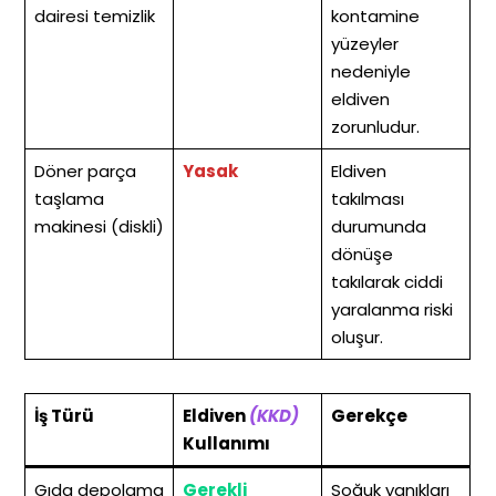
dairesi temizlik
kontamine
yüzeyler
nedeniyle
eldiven
zorunludur.
Döner parça
Yasak
Eldiven
taşlama
takılması
makinesi (diskli)
durumunda
dönüşe
takılarak ciddi
yaralanma riski
oluşur.
İş Türü
Eldiven
(KKD)
Gerekçe
Kullanımı
Gıda depolama
Gerekli
Soğuk yanıkları