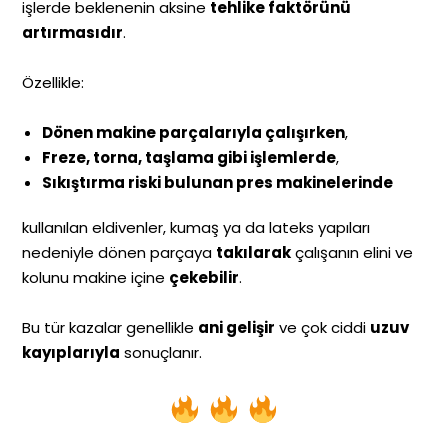
işlerde beklenenin aksine
tehlike faktörünü
artırmasıdır
.
Özellikle:
Dönen makine parçalarıyla çalışırken
,
Freze, torna, taşlama gibi işlemlerde
,
Sıkıştırma riski bulunan pres makinelerinde
kullanılan eldivenler, kumaş ya da lateks yapıları
nedeniyle dönen parçaya
takılarak
çalışanın elini ve
kolunu makine içine
çekebilir
.
Bu tür kazalar genellikle
ani gelişir
ve çok ciddi
uzuv
kayıplarıyla
sonuçlanır.