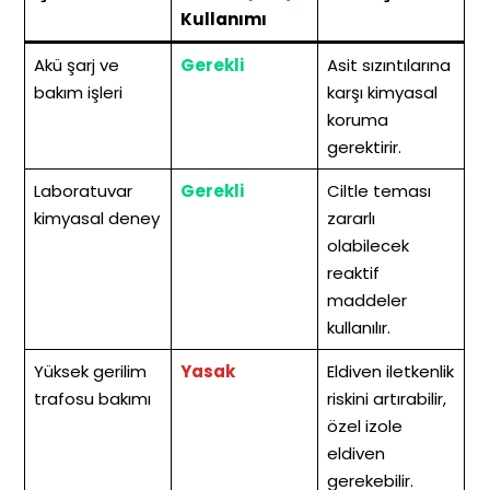
Kullanımı
Akü şarj ve
Gerekli
Asit sızıntılarına
bakım işleri
karşı kimyasal
koruma
gerektirir.
Laboratuvar
Gerekli
Ciltle teması
kimyasal deney
zararlı
olabilecek
reaktif
maddeler
kullanılır.
Yüksek gerilim
Yasak
Eldiven iletkenlik
trafosu bakımı
riskini artırabilir,
özel izole
eldiven
gerekebilir.