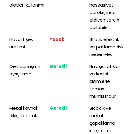
aletleri kullanımı
hassasiyeti
gerekir; ince
eldiven tercih
edilebilir.
Havai fişek
Yasak
Statik elektrik
üretimi
ve patlama riski
nedeniyle.
Geri dönüşüm
Gerekli
Bulaşıcı atıklar
ayrıştırma
ve kesici
cisimlerle
temas
mümkündür.
Metal kaynak
Gerekli
Sıcaklık ve
dikişi kontrolü
metal
çapaklarına
karşı korur.