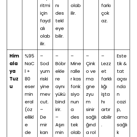
ritmi
nı
olab
farkı
için
des
ilir.
çok
fayd
tekl
az.
alı
eye
olab
bilir.
ilir.
Him
%95
–
–
–
–
–
Este
ala
NaC
Sod
Böbr
Mine
Çink
Lezz
tik &
ya
l +
yum
ekle
ralle
o ve
et
tat
Tuz
80
riski
re
r kas
ma
farklı
açısı
u
eser
yine
aynı
fonk
gne
lığı
nda
min
mev
yükü
siyo
zyu
işta
n
eral
cut.
bind
nun
m
hı
cazi
(öz
–
irir.
a
sinir
artır
p,
ellikl
De
–
des
sağlı
abilir
ama
e
mir
Aşırı
tek
ğınd
.
sağlı
de
kan
min
olab
a rol
k