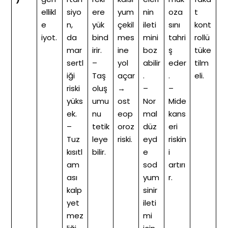
ellikl
siyo
ere
yum
nin
oza
t
e
n,
yük
çekil
ileti
sını
kont
iyot.
da
bind
mes
mini
tahri
rollü
mar
irir.
ine
boz
ş
tüke
sertl
–
yol
abilir
eder
tilm
iği
Taş
açar
.
.
eli.
riski
oluş
→
–
–
yüks
umu
ost
Nor
Mide
ek.
nu
eop
mal
kans
–
tetik
oroz
düz
eri
Tuz
leye
riski.
eyd
riskin
kısıtl
bilir.
e
i
am
sod
artırı
ası
yum
r.
kalp
sinir
yet
ileti
mez
mi