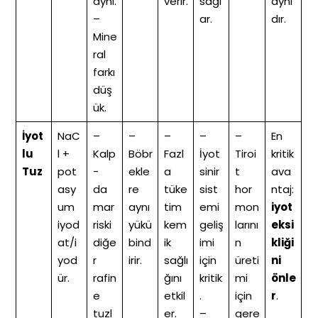
aynı.
verir.
sağl
aynı
–
ar.
dır.
Mine
ral
farkı
düş
ük.
İyot
NaC
–
–
–
–
–
En
lu
l +
Kalp
Böbr
Fazl
İyot
Tiroi
kritik
Tuz
pot
-
ekle
a
sinir
t
ava
asy
da
re
tüke
sist
hor
ntaj:
um
mar
aynı
tim
emi
mon
iyot
iyod
riski
yükü
kem
geliş
larını
eksi
at/i
diğe
bind
ik
imi
n
kliği
yod
r
irir.
sağlı
için
üreti
ni
ür.
rafin
ğını
kritik
mi
önle
e
etkil
.
için
r
.
tuzl
er.
–
gere