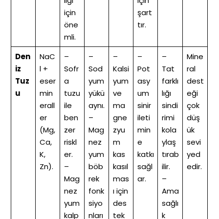
liği
için
için
şart
öne
tır.
mli.
Den
NaC
–
–
–
–
–
Mine
iz
l +
Sofr
Sod
Kalsi
Pot
Tat
ral
Tuz
eser
a
yum
yum
asy
farklı
dest
u
min
tuzu
yükü
ve
um
lığı
eği
erall
ile
aynı.
ma
sinir
sindi
çok
er
ben
–
gne
ileti
rimi
düş
(Mg,
zer
Mag
zyu
min
kola
ük
Ca,
riskl
nez
m
e
ylaş
sevi
K,
er.
yum
kas
katkı
tırab
yed
Zn).
–
böb
kasıl
sağl
ilir.
edir.
Mag
rek
mas
ar.
–
nez
fonk
ı için
Ama
yum
siyo
des
sağlı
kalp
nları
tek
k