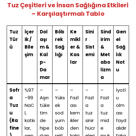
Tuz Çeşitleri ve İnsan Sağlığına Etkileri
– Karşılaştırmalı Tablo
Tuz
İçer
Dol
Böb
Ke
Sini
Sind
Gen
Tür
ik /
aşı
rek
mikl
r
irim
el
ü
Bile
m &
Sağ
er &
Sist
&
Sağ
şim
Kal
lığı
Kas
emi
Met
lık
p-
lar
abo
Not
Da
lizm
u
mar
a
Sofr
%97
–
–
–
–
–
İyotl
a
–99
Aşırı
Yüks
Fazl
Fazl
Fazl
u
Tuz
NaC
tüke
ek
ası
a
a
olm
u
l,
tim
sod
kem
tuz
tuz
ası
(Ra
katkı
de
yum
ikler
sinir
mid
fayd
fine
lar,
hipe
böb
den
hücr
e
alıdır
)
gen
rtan
rekl
kalsi
eleri
muk
faka