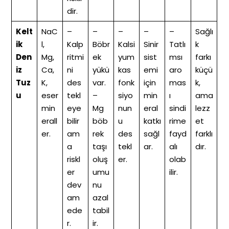
dir.
Kelt
NaC
–
–
–
–
–
Sağlı
ik
l,
Kalp
Böbr
Kalsi
Sinir
Tatlı
k
Den
Mg,
ritmi
ek
yum
sist
msı
farkı
iz
Ca,
ni
yükü
kas
emi
aro
küçü
Tuz
K,
des
var.
fonk
için
mas
k,
u
eser
tekl
–
siyo
min
ı
ama
min
eye
Mg
nun
eral
sindi
lezz
erall
bilir
böb
u
katkı
rime
et
er.
am
rek
des
sağl
fayd
farklı
a
taşı
tekl
ar.
alı
dır.
riskl
oluş
er.
olab
er
umu
ilir.
dev
nu
am
azal
ede
tabil
r.
ir.