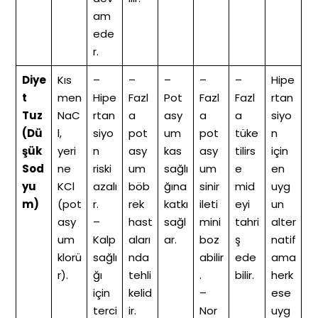
am
ede
r.
Diye
Kıs
–
–
–
–
–
Hipe
t
men
Hipe
Fazl
Pot
Fazl
Fazl
rtan
Tuz
NaC
rtan
a
asy
a
a
siyo
(Dü
l,
siyo
pot
um
pot
tüke
n
şük
yeri
n
asy
kas
asy
tilirs
için
Sod
ne
riski
um
sağlı
um
e
en
yu
KCl
azalı
böb
ğına
sinir
mid
uyg
m)
(pot
r.
rek
katkı
ileti
eyi
un
asy
–
hast
sağl
mini
tahri
alter
um
Kalp
aları
ar.
boz
ş
natif
klorü
sağlı
nda
abilir
ede
ama
r).
ğı
tehli
.
bilir.
herk
için
kelid
–
ese
terci
ir.
Nor
uyg