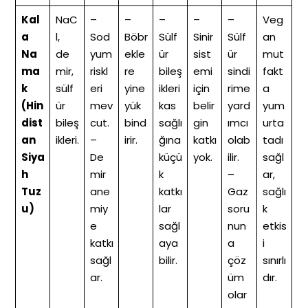
Kal
NaC
–
–
–
–
–
Veg
a
l,
Sod
Böbr
Sülf
Sinir
Sülf
an
Na
de
yum
ekle
ür
sist
ür
mut
ma
mir,
riskl
re
bileş
emi
sindi
fakt
k
sülf
eri
yine
ikleri
için
rime
a
(Hin
ür
mev
yük
kas
belir
yard
yum
dist
bileş
cut.
bind
sağlı
gin
ımcı
urta
an
ikleri.
–
irir.
ğına
katkı
olab
tadı
Siya
De
küçü
yok.
ilir.
sağl
h
mir
k
–
ar,
Tuz
ane
katkı
Gaz
sağlı
u)
miy
lar
soru
k
e
sağl
nun
etkis
katkı
aya
a
i
sağl
bilir.
çöz
sınırlı
ar.
üm
dır.
olar