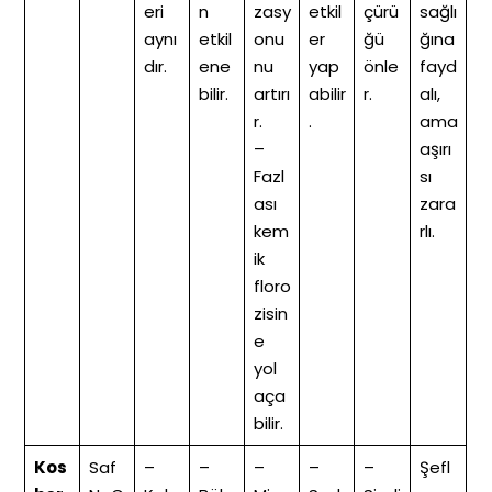
eri
n
zasy
etkil
çürü
sağlı
aynı
etkil
onu
er
ğü
ğına
dır.
ene
nu
yap
önle
fayd
bilir.
artırı
abilir
r.
alı,
r.
.
ama
–
aşırı
Fazl
sı
ası
zara
kem
rlı.
ik
floro
zisin
e
yol
aça
bilir.
Kos
Saf
–
–
–
–
–
Şefl