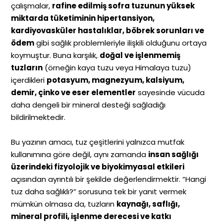
çalışmalar,
rafine edilmiş sofra tuzunun yüksek
miktarda tüketiminin hipertansiyon,
kardiyovasküler hastalıklar, böbrek sorunları ve
ödem
gibi sağlık problemleriyle ilişkili olduğunu ortaya
koymuştur. Buna karşılık,
doğal ve işlenmemiş
tuzların
(örneğin kaya tuzu veya Himalaya tuzu)
içerdikleri
potasyum, magnezyum, kalsiyum,
demir, çinko ve eser elementler
sayesinde vücuda
daha dengeli bir mineral desteği sağladığı
bildirilmektedir.
Bu yazının amacı, tuz çeşitlerini yalnızca mutfak
kullanımına göre değil, aynı zamanda
insan sağlığı
üzerindeki fizyolojik ve biyokimyasal etkileri
açısından ayrıntılı bir şekilde değerlendirmektir. “Hangi
tuz daha sağlıklı?” sorusuna tek bir yanıt vermek
mümkün olmasa da, tuzların
kaynağı, saflığı,
mineral profili, işlenme derecesi ve katkı