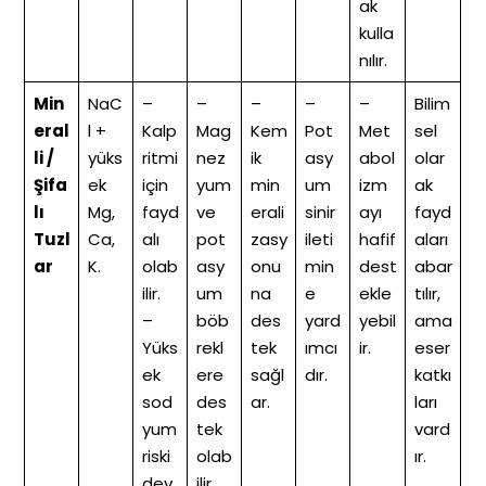
ak
kulla
nılır.
Min
NaC
–
–
–
–
–
Bilim
eral
l +
Kalp
Mag
Kem
Pot
Met
sel
li /
yüks
ritmi
nez
ik
asy
abol
olar
Şifa
ek
için
yum
min
um
izm
ak
lı
Mg,
fayd
ve
erali
sinir
ayı
fayd
Tuzl
Ca,
alı
pot
zasy
ileti
hafif
aları
ar
K.
olab
asy
onu
min
dest
abar
ilir.
um
na
e
ekle
tılır,
–
böb
des
yard
yebil
ama
Yüks
rekl
tek
ımcı
ir.
eser
ek
ere
sağl
dır.
katkı
sod
des
ar.
ları
yum
tek
vard
riski
olab
ır.
dev
ilir.