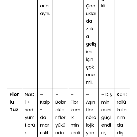
arla
Çoc
kli.
aynı.
uklar
da
zek
a
geliş
imi
için
çok
öne
mli.
Flor
NaC
–
–
–
–
– Diş
Kont
lu
l +
Kalp
Böbr
Flor
Aşırı
min
rollü
Tuz
sod
-
ekle
kem
flor
esini
kulla
yum
da
r flor
ik
nöro
güçl
nım
florü
mar
yükü
min
lojik
endi
da
r.
riskl
nde
erali
yan
rir,
diş