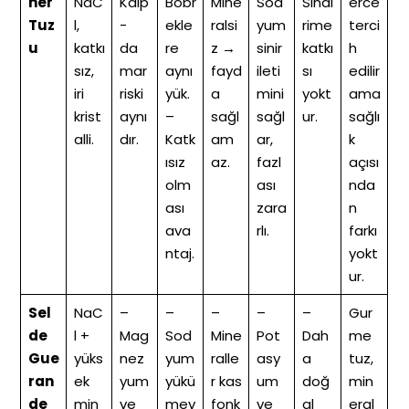
her
NaC
Kalp
Böbr
Mine
Sod
Sindi
erce
Tuz
l,
-
ekle
ralsi
yum
rime
terci
u
katkı
da
re
z →
sinir
katkı
h
sız,
mar
aynı
fayd
ileti
sı
edilir
iri
riski
yük.
a
mini
yokt
ama
krist
aynı
–
sağl
sağl
ur.
sağlı
alli.
dır.
Katk
am
ar,
k
ısız
az.
fazl
açısı
olm
ası
nda
ası
zara
n
ava
rlı.
farkı
ntaj.
yokt
ur.
Sel
NaC
–
–
–
–
–
Gur
de
l +
Mag
Sod
Mine
Pot
Dah
me
Gue
yüks
nez
yum
ralle
asy
a
tuz,
ran
ek
yum
yükü
r kas
um
doğ
min
de
min
ve
mev
fonk
ve
al
eral