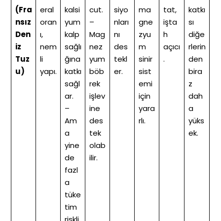
(Fra
eral
kalsi
cut.
siyo
ma
tat,
katkı
nsız
oran
yum
–
nları
gne
işta
sı
Den
ı,
kalp
Mag
nı
zyu
h
diğe
iz
nem
sağlı
nez
des
m
açıcı
rlerin
Tuz
li
ğına
yum
tekl
sinir
.
den
u)
yapı.
katkı
böb
er.
sist
bira
sağl
rek
emi
z
ar.
işlev
için
dah
–
ine
yara
a
Am
des
rlı.
yüks
a
tek
ek.
yine
olab
de
ilir.
fazl
a
tüke
tim
riskli