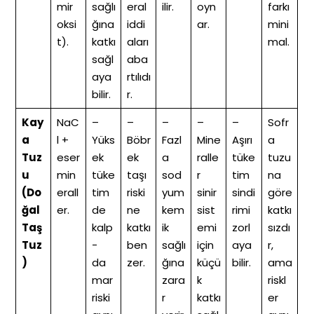
mir
sağlı
eral
ilir.
oyn
farkı
oksi
ğına
iddi
ar.
mini
t).
katkı
aları
mal.
sağl
aba
aya
rtılıdı
bilir.
r.
Kay
NaC
–
–
–
–
–
Sofr
a
l +
Yüks
Böbr
Fazl
Mine
Aşırı
a
Tuz
eser
ek
ek
a
ralle
tüke
tuzu
u
min
tüke
taşı
sod
r
tim
na
(Do
erall
tim
riski
yum
sinir
sindi
göre
ğal
er.
de
ne
kem
sist
rimi
katkı
Taş
kalp
katkı
ik
emi
zorl
sızdı
Tuz
-
ben
sağlı
için
aya
r,
)
da
zer.
ğına
küçü
bilir.
ama
mar
zara
k
riskl
riski
r
katkı
er