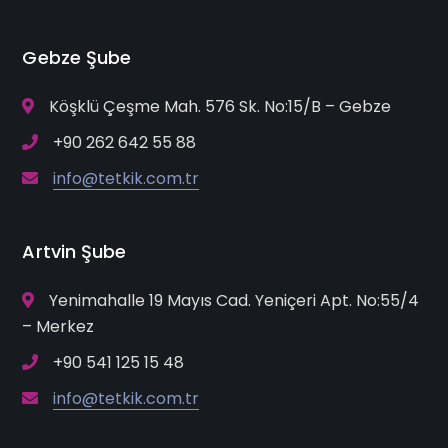
Gebze Şube
Köşklü Çeşme Mah. 576 Sk. No:15/B – Gebze
+90 262 642 55 88
info@tetkik.com.tr
Artvin Şube
Yenimahalle 19 Mayıs Cad. Yeniçeri Apt. No:55/4
– Merkez
+90 541 125 15 48
info@tetkik.com.tr