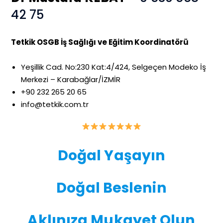
42 75
Tetkik OSGB İş Sağlığı ve Eğitim Koordinatörü
Yeşillik Cad. No:230 Kat:4/424, Selgeçen Modeko İş
Merkezi – Karabağlar/İZMİR
+90 232 265 20 65
info@tetkik.com.tr
Doğal Yaşayın
Doğal Beslenin
Aklınıza Mukayet Olun