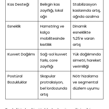
Kas Desteği
Belirgin kas
Stabilizasyon
zayıflığı, lokal
kaslarında artış,
ağrı
ağrıda azalma
Esneklik
Hamstring ve
Dinamik
kalça
esneklikte
mobilitesinde
%25’e varan
kısıtlılık
artış
Kuvvet Dağılımı
Sağ-sol kuvvet
Yük dağılımında
farkı, core
simetri, hareket
zayıflığı
verimliliği
Postüral
Skapular
Nötr hizalama
Bozukluklar
protraksiyon,
ve segmental
bel lordozunda
düzlem uyumu
artış