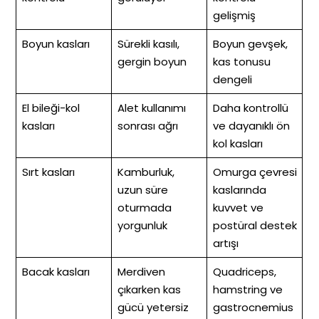
gelişmiş
Boyun kasları
Sürekli kasılı,
Boyun gevşek,
gergin boyun
kas tonusu
dengeli
El bileği-kol
Alet kullanımı
Daha kontrollü
kasları
sonrası ağrı
ve dayanıklı ön
kol kasları
Sırt kasları
Kamburluk,
Omurga çevresi
uzun süre
kaslarında
oturmada
kuvvet ve
yorgunluk
postüral destek
artışı
Bacak kasları
Merdiven
Quadriceps,
çıkarken kas
hamstring ve
gücü yetersiz
gastrocnemius