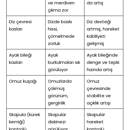
ve merdiven
da artış
çıkma zor
Diz çevresi
Dizde baskı
Diz desteği
kasları
hissi,
artmış, hareket
çömelmede
kabiliyeti
zorluk
gelişmiş
Ayak bileği
Ayak
Ayak bileğinde
kasları
burkulmaları sık
denge ve tepki
görülüyor
hızında artış
Omuz kuşağı
Omuzlarda
Omuz
çökmüş
çevresinde
görünüm,
stabilite ve
gerginlik
açıklık artışı
Skapula (kürek
Skapular
Skapular
kemiği)
diskinezi
hareket
kontrolü
görülüyor
kontrolü