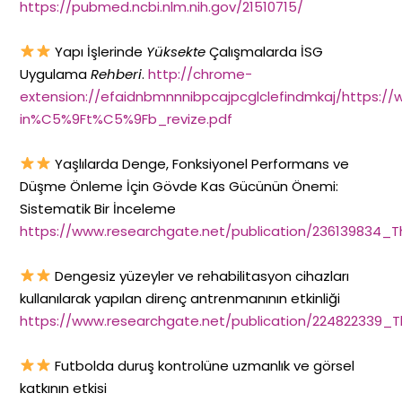
https://pubmed.ncbi.nlm.nih.gov/21510715/
Yapı İşlerinde
Yüksekte
Çalışmalarda İSG
Uygulama
Rehberi
.
http://chrome-
extension://efaidnbmnnnibpcajpcglclefindmkaj/https://
in%C5%9Ft%C5%9Fb_revize.pdf
Yaşlılarda Denge, Fonksiyonel Performans ve
Düşme Önleme İçin Gövde Kas Gücünün Önemi:
Sistematik Bir İnceleme
https://www.researchgate.net/publication/236139834
Dengesiz yüzeyler ve rehabilitasyon cihazları
kullanılarak yapılan direnç antrenmanının etkinliği
https://www.researchgate.net/publication/224822339_
Futbolda duruş kontrolüne uzmanlık ve görsel
katkının etkisi