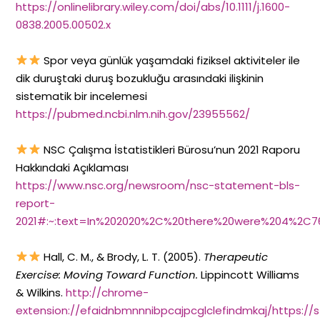
https://onlinelibrary.wiley.com/doi/abs/10.1111/j.1600-
0838.2005.00502.x
Spor veya günlük yaşamdaki fiziksel aktiviteler ile
dik duruştaki duruş bozukluğu arasındaki ilişkinin
sistematik bir incelemesi
https://pubmed.ncbi.nlm.nih.gov/23955562/
NSC Çalışma İstatistikleri Bürosu’nun 2021 Raporu
Hakkındaki Açıklaması
https://www.nsc.org/newsroom/nsc-statement-bls-
report-
2021#:~:text=In%202020%2C%20there%20were%204%2C76
Hall, C. M., & Brody, L. T. (2005).
Therapeutic
Exercise: Moving Toward Function.
Lippincott Williams
& Wilkins.
http://chrome-
extension://efaidnbmnnnibpcajpcglclefindmkaj/https:/