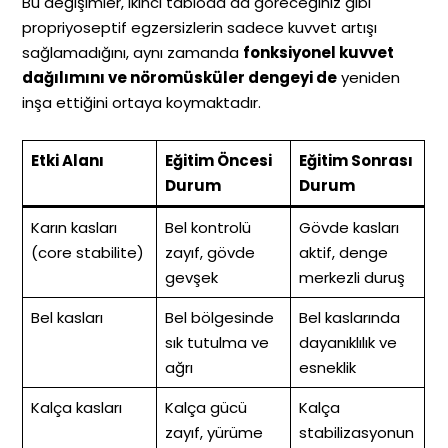
Bu değişimler, ikinci tabloda da göreceğiniz gibi
propriyoseptif egzersizlerin sadece kuvvet artışı
sağlamadığını, aynı zamanda
fonksiyonel kuvvet
dağılımını ve nöromüsküler dengeyi de
yeniden
inşa ettiğini ortaya koymaktadır.
Etki Alanı
Eğitim Öncesi
Eğitim Sonrası
Durum
Durum
Karın kasları
Bel kontrolü
Gövde kasları
(core stabilite)
zayıf, gövde
aktif, denge
gevşek
merkezli duruş
Bel kasları
Bel bölgesinde
Bel kaslarında
sık tutulma ve
dayanıklılık ve
ağrı
esneklik
Kalça kasları
Kalça gücü
Kalça
zayıf, yürüme
stabilizasyonun