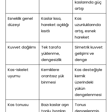
kaslarında güç
artışı
Esneklik genel
Kaslar kısa,
Kas
düzeyi
hareket açıklığı
uzunluklarında
kısıtlı
artış, esnek
hareket
Kuvvet dağılımı
Tek tarafa
Simetrik kuvvet
yüklenme,
gelişimi ve
dengesizlik
denge
Kas-iskelet
Kemiklere
Kas desteğiyle
uyumu
orantısız yük
kemik
binmesi
üzerindeki
yükün
dengelenmesi
Kas tonusu
Bazı kaslar aşırı
Tonus
tonlu, bazıları
dengelenmiş,