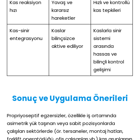
Kas reaksiyon
Yavaş ve
Hızlı ve kontrollü
hızı
kararsız
kas tepkileri
hareketler
Kas-sinir
Kaslar
Kaslarla sinir
entegrasyonu
bilinçsizce
sistemi
aktive ediliyor
arasında
hassas ve
bilinçli kontrol
gelişimi
Sonuç ve Uygulama Önerileri
Propriyoseptif egzersizler, özellikle iş ortamında
asimetrik yük taşınan veya sabit pozisyonlarda
çalışılan sektörlerde (ör. tersaneler, montaj hatları,
forklift operatörlüğü, ofis çalışanları vb.) kas gruplarının