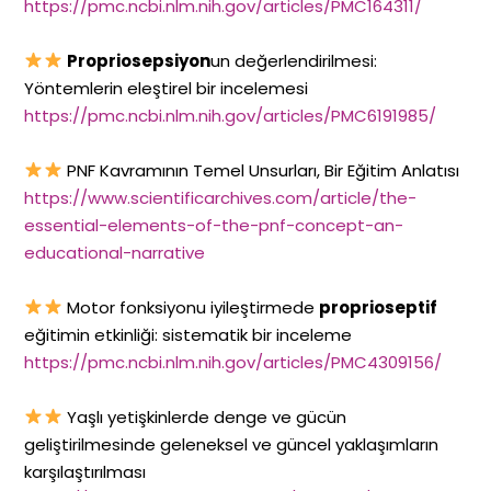
https://pmc.ncbi.nlm.nih.gov/articles/PMC164311/
Propriosepsiyon
un değerlendirilmesi:
Yöntemlerin eleştirel bir incelemesi
https://pmc.ncbi.nlm.nih.gov/articles/PMC6191985/
PNF Kavramının Temel Unsurları, Bir Eğitim Anlatısı
https://www.scientificarchives.com/article/the-
essential-elements-of-the-pnf-concept-an-
educational-narrative
Motor fonksiyonu iyileştirmede
proprioseptif
eğitimin etkinliği: sistematik bir inceleme
https://pmc.ncbi.nlm.nih.gov/articles/PMC4309156/
Yaşlı yetişkinlerde denge ve gücün
geliştirilmesinde geleneksel ve güncel yaklaşımların
karşılaştırılması