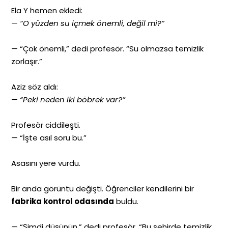
Ela Y hemen ekledi:
—
“O yüzden su içmek önemli, değil mi?”
— “Çok önemli,” dedi profesör. “Su olmazsa temizlik
zorlaşır.”
Aziz söz aldı:
—
“Peki neden iki böbrek var?”
Profesör ciddileşti.
— “İşte asıl soru bu.”
Asasını yere vurdu.
Bir anda görüntü değişti. Öğrenciler kendilerini bir
fabrika kontrol odasında
buldu.
— “Şimdi düşünün,” dedi profesör. “Bu şehirde temizlik