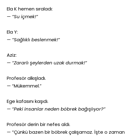
Ela K hemen sıraladı:
—
“Su içmek!”
Ela Y:
—
“Sağlıklı beslenmek!”
Aziz:
—
“Zararlı şeylerden uzak durmak!”
Profesör alkışladı.
— “Mükemmel.”
Ege kafasını kaşıdı.
—
“Peki insanlar neden böbrek bağışlıyor?”
Profesör derin bir nefes aldı.
— “Çünkü bazen bir böbrek çalışamaz. İşte o zaman