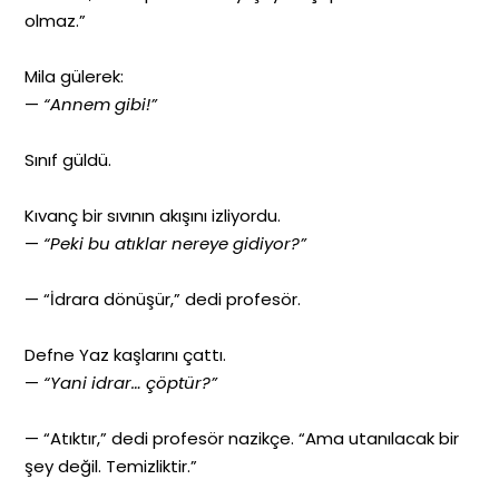
olmaz.”
Mila gülerek:
—
“Annem gibi!”
Sınıf güldü.
Kıvanç bir sıvının akışını izliyordu.
—
“Peki bu atıklar nereye gidiyor?”
— “İdrara dönüşür,” dedi profesör.
Defne Yaz kaşlarını çattı.
—
“Yani idrar… çöptür?”
— “Atıktır,” dedi profesör nazikçe. “Ama utanılacak bir
şey değil. Temizliktir.”