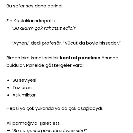
Bu sefer ses daha derindi.
Ela K kulaklarını kapattı.
—
“Bu alarm çok rahatsız edici!”
— “Aynen,” dedi profesör. “Vücut da böyle hisseder.”
Birden bire kendilerini bir
kontrol panelinin
önünde
buldular. Panelde göstergeler vardı:
Su seviyesi
Tuz oranı
Atık miktarı
Hepsi ya çok yukarıda ya da çok aşağıdaydı.
Ali parmağıyla işaret etti.
—
“Bu su göstergesi neredeyse sıfır!”