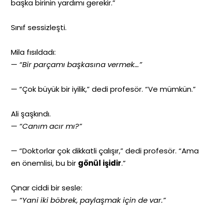
başka birinin yardımı gerekir.”
Sınıf sessizleşti.
Mila fısıldadı:
—
“Bir parçamı başkasına vermek…”
— “Çok büyük bir iyilik,” dedi profesör. “Ve mümkün.”
Ali şaşkındı.
—
“Canım acır mı?”
— “Doktorlar çok dikkatli çalışır,” dedi profesör. “Ama
en önemlisi, bu bir
gönül işidir
.”
Çınar ciddi bir sesle:
—
“Yani iki böbrek, paylaşmak için de var.”