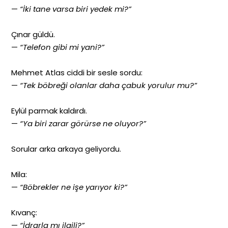
—
“İki tane varsa biri yedek mi?”
Çınar güldü.
—
“Telefon gibi mi yani?”
Mehmet Atlas ciddi bir sesle sordu:
—
“Tek böbreği olanlar daha çabuk yorulur mu?”
Eylül parmak kaldırdı.
—
“Ya biri zarar görürse ne oluyor?”
Sorular arka arkaya geliyordu.
Mila:
—
“Böbrekler ne işe yarıyor ki?”
Kıvanç:
—
“İdrarla mı ilgili?”