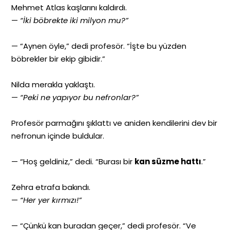
Mehmet Atlas kaşlarını kaldırdı.
—
“İki böbrekte iki milyon mu?”
— “Aynen öyle,” dedi profesör. “İşte bu yüzden
böbrekler bir ekip gibidir.”
Nilda merakla yaklaştı.
—
“Peki ne yapıyor bu nefronlar?”
Profesör parmağını şıklattı ve aniden kendilerini dev bir
nefronun içinde buldular.
— “Hoş geldiniz,” dedi. “Burası bir
kan süzme hattı
.”
Zehra etrafa bakındı.
—
“Her yer kırmızı!”
— “Çünkü kan buradan geçer,” dedi profesör. “Ve