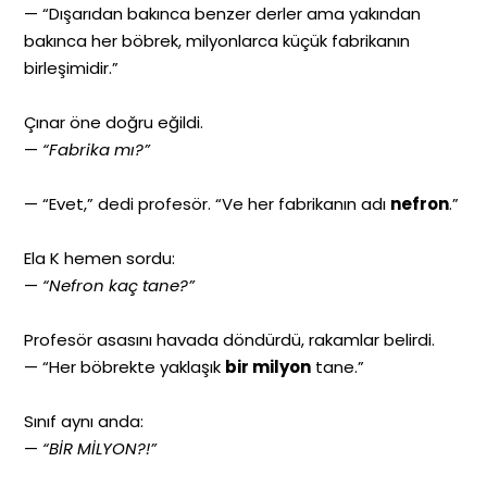
— “Dışarıdan bakınca benzer derler ama yakından
bakınca her böbrek, milyonlarca küçük fabrikanın
birleşimidir.”
Çınar öne doğru eğildi.
—
“Fabrika mı?”
— “Evet,” dedi profesör. “Ve her fabrikanın adı
nefron
.”
Ela K hemen sordu:
—
“Nefron kaç tane?”
Profesör asasını havada döndürdü, rakamlar belirdi.
— “Her böbrekte yaklaşık
bir milyon
tane.”
Sınıf aynı anda:
—
“BİR MİLYON?!”