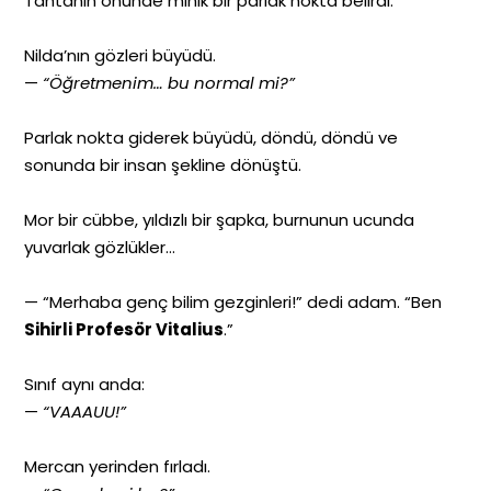
Tahtanın önünde minik bir parlak nokta belirdi.
Nilda’nın gözleri büyüdü.
—
“Öğretmenim… bu normal mi?”
Parlak nokta giderek büyüdü, döndü, döndü ve
sonunda bir insan şekline dönüştü.
Mor bir cübbe, yıldızlı bir şapka, burnunun ucunda
yuvarlak gözlükler…
— “Merhaba genç bilim gezginleri!” dedi adam. “Ben
Sihirli Profesör Vitalius
.”
Sınıf aynı anda:
—
“VAAAUU!”
Mercan yerinden fırladı.