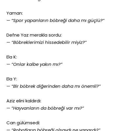
Yaman:
—
“Spor yapanların böbreği daha mı güçlü?”
Defne Yaz merakla sordu:
—
“Böbreklerimizi hissedebilir miyiz?”
Ela K:
—
“Onlar kalbe yakın mı?”
Ela Y:
—
“Bir böbrek diğerinden daha mı önemli?”
Aziz elini kaldırdı:
—
“Hayvanların da böbreği var mı?”
Can gülümsedi:
—
“Robotların böbreği olsaydı ne yapardı?”