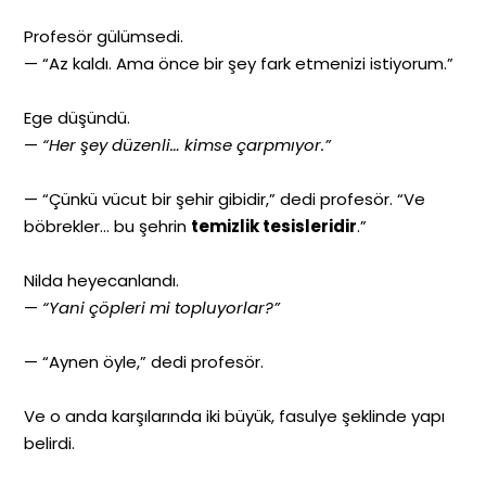
Profesör gülümsedi.
— “Az kaldı. Ama önce bir şey fark etmenizi istiyorum.”
Ege düşündü.
—
“Her şey düzenli… kimse çarpmıyor.”
— “Çünkü vücut bir şehir gibidir,” dedi profesör. “Ve
böbrekler… bu şehrin
temizlik tesisleridir
.”
Nilda heyecanlandı.
—
“Yani çöpleri mi topluyorlar?”
— “Aynen öyle,” dedi profesör.
Ve o anda karşılarında iki büyük, fasulye şeklinde yapı
belirdi.