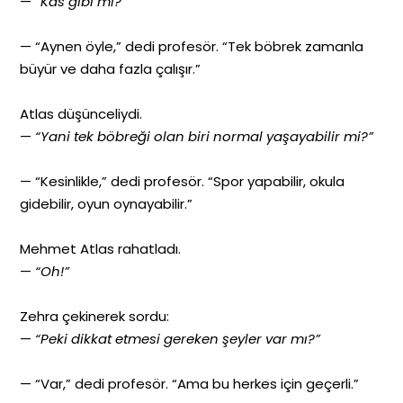
—
“Kas gibi mi?”
— “Aynen öyle,” dedi profesör. “Tek böbrek zamanla
büyür ve daha fazla çalışır.”
Atlas düşünceliydi.
—
“Yani tek böbreği olan biri normal yaşayabilir mi?”
— “Kesinlikle,” dedi profesör. “Spor yapabilir, okula
gidebilir, oyun oynayabilir.”
Mehmet Atlas rahatladı.
—
“Oh!”
Zehra çekinerek sordu:
—
“Peki dikkat etmesi gereken şeyler var mı?”
— “Var,” dedi profesör. “Ama bu herkes için geçerli.”