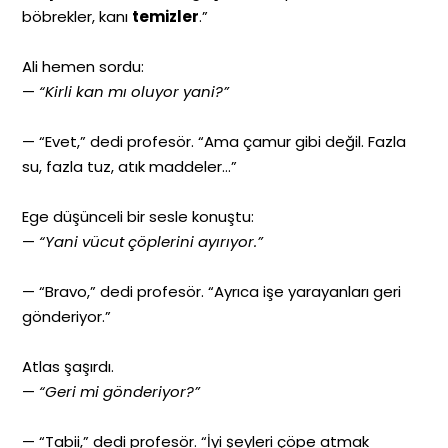
böbrekler, kanı
temizler
.”
Ali hemen sordu:
—
“Kirli kan mı oluyor yani?”
— “Evet,” dedi profesör. “Ama çamur gibi değil. Fazla
su, fazla tuz, atık maddeler…”
Ege düşünceli bir sesle konuştu:
—
“Yani vücut çöplerini ayırıyor.”
— “Bravo,” dedi profesör. “Ayrıca işe yarayanları geri
gönderiyor.”
Atlas şaşırdı.
—
“Geri mi gönderiyor?”
— “Tabii,” dedi profesör. “İyi şeyleri çöpe atmak