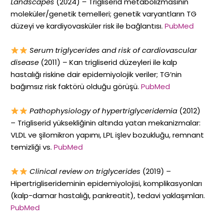
Landscapes
(2024) – Trigliserid metabolizmasının
moleküler/genetik temelleri; genetik varyantların TG
düzeyi ve kardiyovasküler risk ile bağlantısı.
PubMed
Serum triglycerides and risk of cardiovascular
disease
(2011) – Kan trigliserid düzeyleri ile kalp
hastalığı riskine dair epidemiyolojik veriler; TG’nin
bağımsız risk faktörü olduğu görüşü.
PubMed
Pathophysiology of hypertriglyceridemia
(2012)
– Trigliserid yüksekliğinin altında yatan mekanizmalar:
VLDL ve şilomikron yapımı, LPL işlev bozukluğu, remnant
temizliği vs.
PubMed
Clinical review on triglycerides
(2019) –
Hipertrigliserideminin epidemiyolojisi, komplikasyonları
(kalp-damar hastalığı, pankreatit), tedavi yaklaşımları.
PubMed