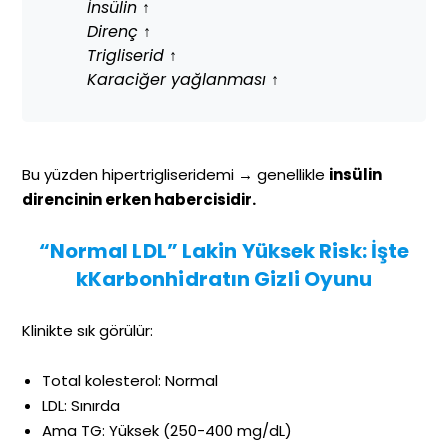
İnsülin ↑
Direnç ↑
Trigliserid ↑
Karaciğer yağlanması ↑
Bu yüzden hipertrigliseridemi → genellikle
insülin
direncinin erken habercisidir.
“Normal LDL” Lakin Yüksek Risk: İşte
kKarbonhidratın Gizli Oyunu
Klinikte sık görülür:
Total kolesterol: Normal
LDL: Sınırda
Ama TG: Yüksek (250-400 mg/dL)