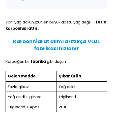
Yani yağ dokunuzun en büyük dostu yağ değil —
fazla
karbonhidrattır.
Karbonhidrat alımı arttıkça VLDL
fabrikası hızlanır
Karaciğeri bir
fabrika
gibi düşün:
Gelen madde
Çıkan ürün
Fazla glikoz
Yağ asidi
Yağ asidi + gliserol
Trigliserid
Trigliserid + Apo B
VLDL