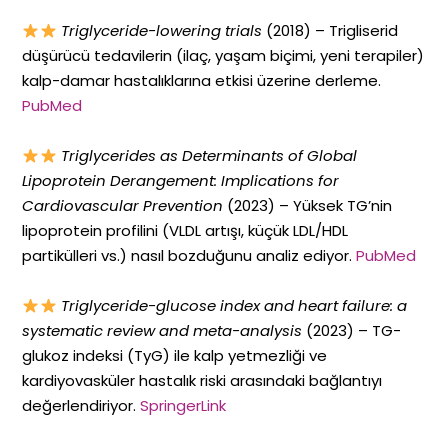
Triglyceride-lowering trials
(2018) – Trigliserid
düşürücü tedavilerin (ilaç, yaşam biçimi, yeni terapiler)
kalp-damar hastalıklarına etkisi üzerine derleme.
PubMed
Triglycerides as Determinants of Global
Lipoprotein Derangement: Implications for
Cardiovascular Prevention
(2023) – Yüksek TG’nin
lipoprotein profilini (VLDL artışı, küçük LDL/HDL
partikülleri vs.) nasıl bozduğunu analiz ediyor.
PubMed
Triglyceride-glucose index and heart failure: a
systematic review and meta-analysis
(2023) – TG-
glukoz indeksi (TyG) ile kalp yetmezliği ve
kardiyovasküler hastalık riski arasındaki bağlantıyı
değerlendiriyor.
SpringerLink