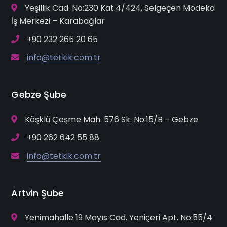
Yeşillik Cad. No:230 Kat:4/424, Selgeçen Modeko
İş Merkezi – Karabağlar
+90 232 265 20 65
info@tetkik.com.tr
Gebze Şube
Köşklü Çeşme Mah. 576 Sk. No:15/B – Gebze
+90 262 642 55 88
info@tetkik.com.tr
Artvin Şube
Yenimahalle 19 Mayıs Cad. Yeniçeri Apt. No:55/4