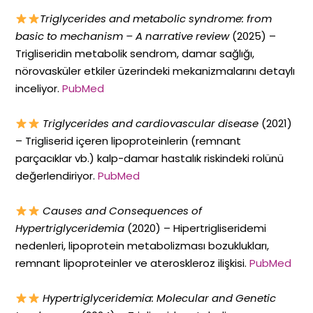
Triglycerides and metabolic syndrome: from
basic to mechanism – A narrative review
(2025) –
Trigliseridin metabolik sendrom, damar sağlığı,
nörovasküler etkiler üzerindeki mekanizmalarını detaylı
inceliyor.
PubMed
Triglycerides and cardiovascular disease
(2021)
– Trigliserid içeren lipoproteinlerin (remnant
parçacıklar vb.) kalp-damar hastalık riskindeki rolünü
değerlendiriyor.
PubMed
Causes and Consequences of
Hypertriglyceridemia
(2020) – Hipertrigliseridemi
nedenleri, lipoprotein metabolizması bozuklukları,
remnant lipoproteinler ve ateroskleroz ilişkisi.
PubMed
Hypertriglyceridemia: Molecular and Genetic