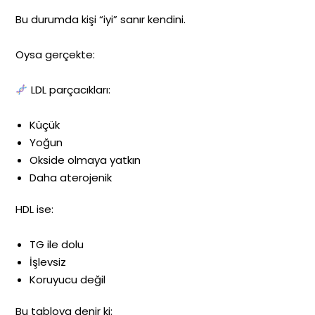
Bu durumda kişi “iyi” sanır kendini.
Oysa gerçekte:
LDL parçacıkları:
Küçük
Yoğun
Okside olmaya yatkın
Daha aterojenik
HDL ise:
TG ile dolu
İşlevsiz
Koruyucu değil
Bu tabloya denir ki: