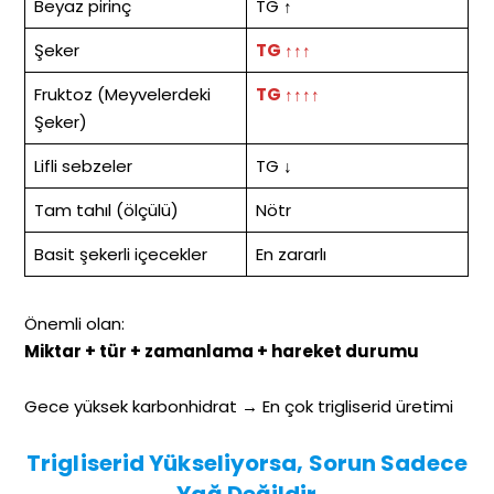
Beyaz pirinç
TG ↑
Şeker
TG ↑↑↑
Fruktoz (Meyvelerdeki
TG ↑↑↑↑
Şeker)
Lifli sebzeler
TG ↓
Tam tahıl (ölçülü)
Nötr
Basit şekerli içecekler
En zararlı
Önemli olan:
Miktar + tür + zamanlama + hareket durumu
Gece yüksek karbonhidrat → En çok trigliserid üretimi
Trigliserid Yükseliyorsa, Sorun Sadece