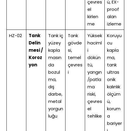
çevres
ü, EX-
el
proof
kirlen
alan
me
izleme
HZ-02
Tank
Tank iç
Tank
Yüksek
Koruyu
Delin
yüzey
gövde
haciml
cu
mesi /
kapla
si,
i
kapla
Koroz
masın
temel
dökün
ma,
yon
da
çevres
tü,
tank
bozul
i
yangın
ultras
ma,
/patla
onik
dış
ma
kalınlık
darbe,
riski,
ölçüm
metal
çevres
ü,
yorgun
el
korum
luğu
tehlike
a
bariyer
i