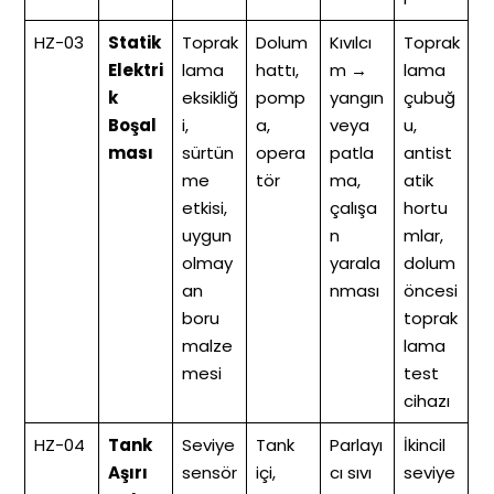
HZ-03
Statik
Toprak
Dolum
Kıvılcı
Toprak
Elektri
lama
hattı,
m →
lama
k
eksikliğ
pomp
yangın
çubuğ
Boşal
i,
a,
veya
u,
ması
sürtün
opera
patla
antist
me
tör
ma,
atik
etkisi,
çalışa
hortu
uygun
n
mlar,
olmay
yarala
dolum
an
nması
öncesi
boru
toprak
malze
lama
mesi
test
cihazı
HZ-04
Tank
Seviye
Tank
Parlayı
İkincil
Aşırı
sensör
içi,
cı sıvı
seviye