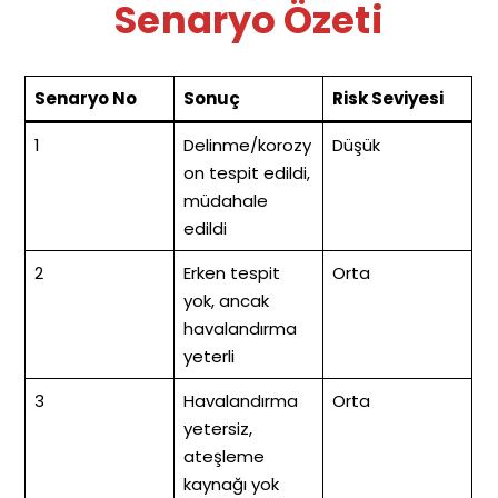
Senaryo Özeti
Senaryo No
Sonuç
Risk Seviyesi
1
Delinme/korozy
Düşük
on tespit edildi,
müdahale
edildi
2
Erken tespit
Orta
yok, ancak
havalandırma
yeterli
3
Havalandırma
Orta
yetersiz,
ateşleme
kaynağı yok