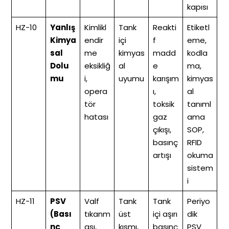
kapısı
HZ-10
Yanlış
Kimlikl
Tank
Reakti
Etiketl
Kimya
endir
içi
f
eme,
sal
me
kimyas
madd
kodla
Dolu
eksikliğ
al
e
ma,
mu
i,
uyumu
karışım
kimyas
opera
ı,
al
tör
toksik
tanıml
hatası
gaz
ama
çıkışı,
SOP,
basınç
RFID
artışı
okuma
sistem
i
HZ-11
PSV
Valf
Tank
Tank
Periyo
(Bası
tıkanm
üst
içi aşırı
dik
nç
ası,
kısmı,
basınç
PSV