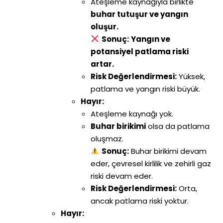
Ateşleme kaynağıyla birlikte
buhar tutuşur ve yangın
oluşur.
Sonuç:
Yangın ve
potansiyel patlama riski
artar.
Risk Değerlendirmesi:
Yüksek,
patlama ve yangın riski büyük.
Hayır:
Ateşleme kaynağı yok.
Buhar birikimi
olsa da patlama
oluşmaz.
Sonuç:
Buhar birikimi devam
eder, çevresel kirlilik ve zehirli gaz
riski devam eder.
Risk Değerlendirmesi:
Orta,
ancak patlama riski yoktur.
Hayır: