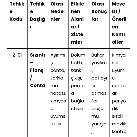
Tehlik
Tehlik
Olası
Etkile
Olası
Mevc
e
e
Nede
nen
Sonuç
ut /
Kodu
Başlığ
nler
Alanl
lar
Öneril
ı
ar /
en
Siste
Kontr
mler
oller
HZ-01
Sızıntı
Aşınmı
Dolum
Buhar
Kimya
–
ş
hattı,
yayılım
sal
Flanş
conta,
tank
ı,
uyuml
/
torkla
çıkışı,
patlayı
u
Conta
ma
pomp
cı
contal
hatası,
a
atmos
ar,
kimyas
bağla
fer
periyo
al
ntıları
oluşu
dik
uyums
mu,
sızdır
uzluk
yangın
mazlık
,
kontrol