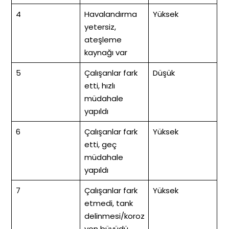
4
Havalandırma
Yüksek
yetersiz,
ateşleme
kaynağı var
5
Çalışanlar fark
Düşük
etti, hızlı
müdahale
yapıldı
6
Çalışanlar fark
Yüksek
etti, geç
müdahale
yapıldı
7
Çalışanlar fark
Yüksek
etmedi, tank
delinmesi/koroz
yon büyüdü