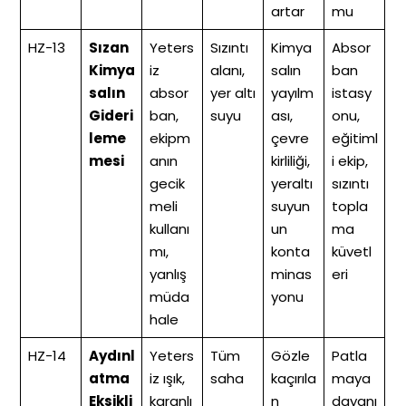
artar
mu
HZ-13
Sızan
Yeters
Sızıntı
Kimya
Absor
Kimya
iz
alanı,
salın
ban
salın
absor
yer altı
yayılm
istasy
Gideri
ban,
suyu
ası,
onu,
leme
ekipm
çevre
eğitiml
mesi
anın
kirliliği,
i ekip,
gecik
yeraltı
sızıntı
meli
suyun
topla
kullanı
un
ma
mı,
konta
küvetl
yanlış
minas
eri
müda
yonu
hale
HZ-14
Aydınl
Yeters
Tüm
Gözle
Patla
atma
iz ışık,
saha
kaçırıla
maya
Eksikli
karanlı
n
dayanı