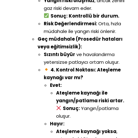
Yangın riski oluşmaz
, ancak zehirli
gaz riski devam eder.
Sonuç:
Kontrollü bir durum.
Risk Değerlendirmesi:
Orta, hızla
müdahale ile yangın riski önlenir.
Geç müdahale (Prosedür hataları
veya eğitimsizlik):
Sızıntı büyür
ve havalandırma
yetersizse patlayıcı ortam oluşur.
4. Kontrol Noktası: Ateşleme
kaynağı var mı?
Evet:
Ateşleme kaynağı ile
yangın/patlama riski artar.
Sonuç:
Yangın/patlama
oluşur.
Hayır:
Ateşleme kaynağı yoksa
,