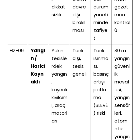
dikkat
devre
durum
gözet
sizlik
dışı
yöneti
men
bırakıl
minde
kontrol
ması
zafiye
ü
t
HZ-09
Yangı
Yakın
Tank
Tank
30 m
n /
tesisle
dışı,
ısınma
yangın
Harici
rdeki
tesis
sı,
güvenl
Kayn
yangın
geneli
basınç
ik
aklı
,
artışı,
mesaf
kaynak
patla
esi,
kıvılcım
ma
yangın
ı, araç
(BLEVÉ
sensör
motorl
) riski
leri,
arı
otom
atik
yangın