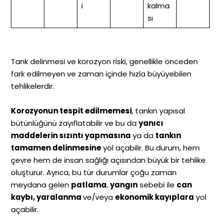
i
kalma
sı
Tank delinmesi ve korozyon riski, genellikle önceden
fark edilmeyen ve zaman içinde hızla büyüyebilen
tehlikelerdir.
Korozyonun tespit edilmemesi
, tankın yapısal
bütünlüğünü zayıflatabilir ve bu da
yanıcı
maddelerin sızıntı yapmasına
ya da
tankın
tamamen delinmesine
yol açabilir. Bu durum, hem
çevre hem de insan sağlığı açısından büyük bir tehlike
oluşturur. Ayrıca, bu tür durumlar çoğu zaman
meydana gelen
patlama
,
yangın
sebebi ile
can
kaybı, yaralanma
ve/veya
ekonomik kayıplara
yol
açabilir.