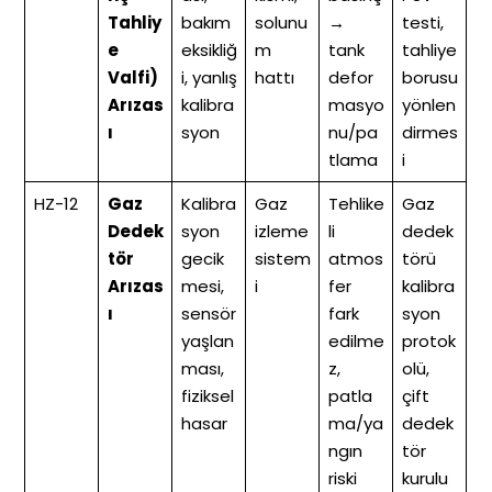
Tahliy
bakım
solunu
→
testi,
e
eksikliğ
m
tank
tahliye
Valfi)
i, yanlış
hattı
defor
borusu
Arızas
kalibra
masyo
yönlen
ı
syon
nu/pa
dirmes
tlama
i
HZ-12
Gaz
Kalibra
Gaz
Tehlike
Gaz
Dedek
syon
izleme
li
dedek
tör
gecik
sistem
atmos
törü
Arızas
mesi,
i
fer
kalibra
ı
sensör
fark
syon
yaşlan
edilme
protok
ması,
z,
olü,
fiziksel
patla
çift
hasar
ma/ya
dedek
ngın
tör
riski
kurulu