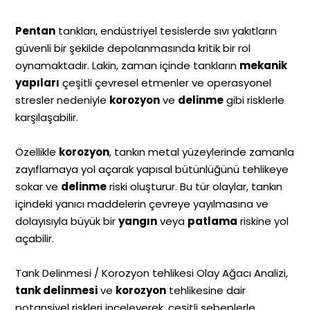
Pentan
tankları, endüstriyel tesislerde sıvı yakıtların
güvenli bir şekilde depolanmasında kritik bir rol
oynamaktadır. Lakin, zaman içinde tankların
mekanik
yapıları
çeşitli çevresel etmenler ve operasyonel
stresler nedeniyle
korozyon
ve
delinme
gibi risklerle
karşılaşabilir.
Özellikle
korozyon
, tankın metal yüzeylerinde zamanla
zayıflamaya yol açarak yapısal bütünlüğünü tehlikeye
sokar ve
delinme
riski oluşturur. Bu tür olaylar, tankın
içindeki yanıcı maddelerin çevreye yayılmasına ve
dolayısıyla büyük bir
yangın
veya
patlama
riskine yol
açabilir.
Tank Delinmesi / Korozyon tehlikesi Olay Ağacı Analizi,
tank delinmesi
ve
korozyon
tehlikesine dair
potansiyel riskleri inceleyerek, çeşitli sebeplerle