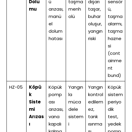
Dolu
ü
taşma
dışarı
sensör
mu
arızası,
menh
taşar,
ü,
manü
olü
buhar
taşma
el
oluşur,
alarmı,
dolum
yangın
taşma
hatası
riski
hazne
si
(cont
ainme
nt
bund)
HZ-05
Köpü
Köpük
Yangın
Yangın
Köpük
k
pomp
la
kontrol
sistem
Siste
ası
müca
edilem
periyo
mi
arızası,
dele
ez,
dik
Arızas
vana
sistem
tank
test,
ı
kapalı
i
ısınma
yedek
kalma
sı,
pomp