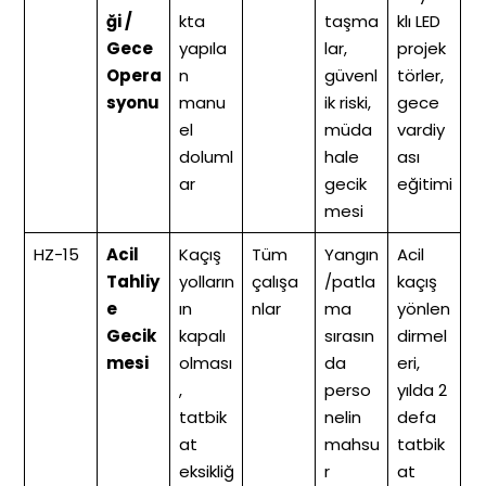
ği /
kta
taşma
klı LED
Gece
yapıla
lar,
projek
Opera
n
güvenl
törler,
syonu
manu
ik riski,
gece
el
müda
vardiy
doluml
hale
ası
ar
gecik
eğitimi
mesi
HZ-15
Acil
Kaçış
Tüm
Yangın
Acil
Tahliy
yolların
çalışa
/patla
kaçış
e
ın
nlar
ma
yönlen
Gecik
kapalı
sırasın
dirmel
mesi
olması
da
eri,
,
perso
yılda 2
tatbik
nelin
defa
at
mahsu
tatbik
eksikliğ
r
at