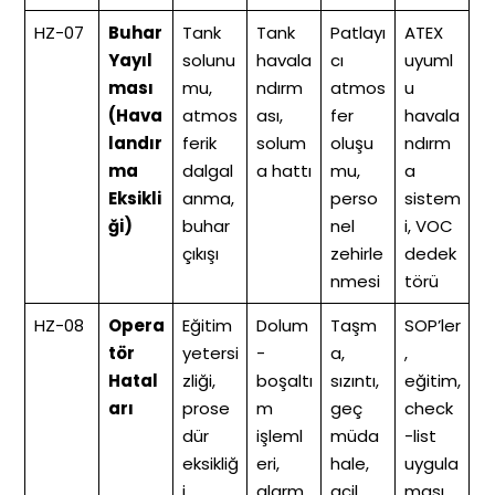
HZ-07
Buhar
Tank
Tank
Patlayı
ATEX
Yayıl
solunu
havala
cı
uyuml
ması
mu,
ndırm
atmos
u
(Hava
atmos
ası,
fer
havala
landır
ferik
solum
oluşu
ndırm
ma
dalgal
a hattı
mu,
a
Eksikli
anma,
perso
sistem
ği)
buhar
nel
i, VOC
çıkışı
zehirle
dedek
nmesi
törü
HZ-08
Opera
Eğitim
Dolum
Taşm
SOP’ler
tör
yetersi
-
a,
,
Hatal
zliği,
boşaltı
sızıntı,
eğitim,
arı
prose
m
geç
check
dür
işleml
müda
-list
eksikliğ
eri,
hale,
uygula
i,
alarm
acil
ması,