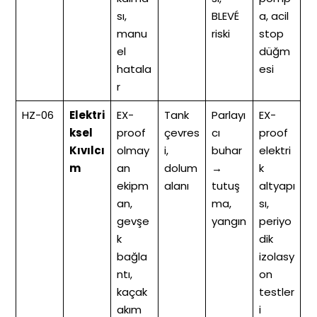
sı,
BLEVÉ
a, acil
manu
riski
stop
el
düğm
hatala
esi
r
HZ-06
Elektri
EX-
Tank
Parlayı
EX-
ksel
proof
çevres
cı
proof
Kıvılcı
olmay
i,
buhar
elektri
m
an
dolum
→
k
ekipm
alanı
tutuş
altyapı
an,
ma,
sı,
gevşe
yangın
periyo
k
dik
bağla
izolasy
ntı,
on
kaçak
testler
akım
i