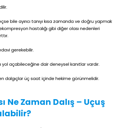
lir.
çse bile ayırıcı tanıyı kısa zamanda ve doğru yapmak
dekompresyon hastalığı gibi diğer olası nedenleri
ttır.
davi gerekebilir.
a yol açabileceğine dair deneysel kanıtlar vardır.
dalgıçlar üç saat içinde hekime görünmelidir.
sı Ne Zaman Dalış – Uçuş
labilir?