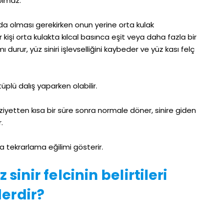
olmaz.
nalda olması gerekirken onun yerine orta kulak
 kişi orta kulakta kılcal basınca eşit veya daha fazla bir
 durur, yüz siniri işlevselliğini kaybeder ve yüz kası felç
üplü dalış yaparken olabilir.
uziyetten kısa bir süre sonra normale döner, sinire giden
.
a tekrarlama eğilimi gösterir.
 sinir felcinin belirtileri
lerdir?