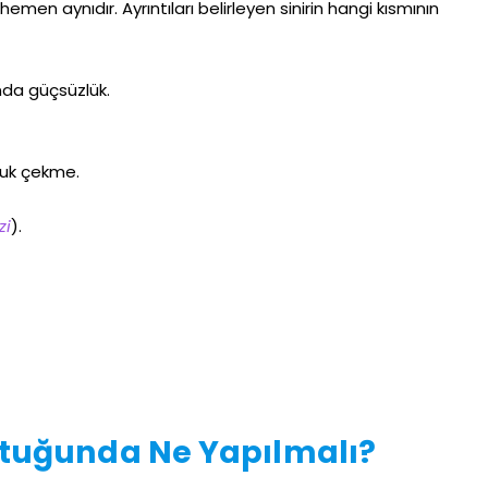
n hemen aynıdır. Ayrıntıları belirleyen sinirin hangi kısmının
nda güçsüzlük.
luk çekme.
zi
).
ştuğunda Ne Yapılmalı?