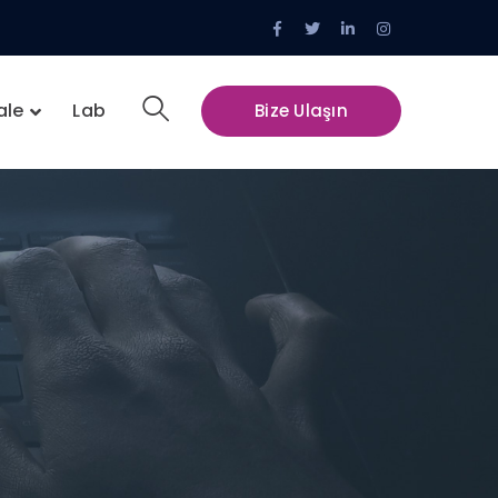
Facebook
Twitter
LinkedIn
Instagram
Profile
Profile
Profile
Profile
ale
Lab
Bize Ulaşın