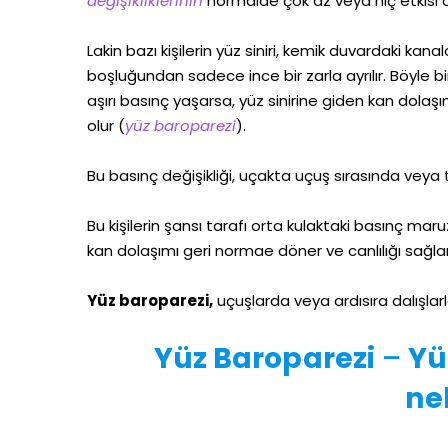
değişikliklerinin
normalde çok az veya hiç etkisi 
Lakin bazı kişilerin yüz siniri, kemik duvardaki ka
boşluğundan sadece ince bir zarla ayrılır. Böyle bir
aşırı basınç yaşarsa, yüz sinirine giden kan dolaşımı
olur (
yüz baroparezi
).
Bu basınç değişikliği, uçakta uçuş sırasında veya t
Bu kişilerin şansı tarafı orta kulaktaki basınç mar
kan dolaşımı geri normae döner ve canlılığı sağlar
Yüz baroparezi,
uçuşlarda veya ardısıra dalışlarl
Yüz Baroparezi
–
Yüz
ne