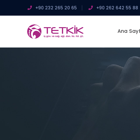
+90 232 265 20 65
+90 262 642 55 88
Ana Say