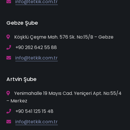
info@tetkik.com.tr
Gebze Şube
Köşklü Çeşme Mah. 576 Sk. No:15/B – Gebze
+90 262 642 55 88
info@tetkik.com.tr
Artvin Şube
Yenimahalle 19 Mayıs Cad. Yeniçeri Apt. No:55/4
– Merkez
+90 541 125 15 48
info@tetkik.com.tr