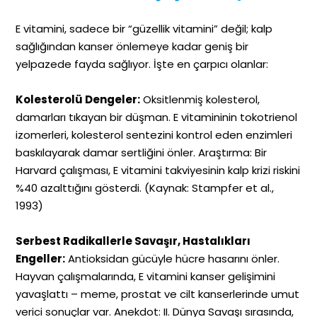
E vitamini, sadece bir “güzellik vitamini” değil; kalp
sağlığından kanser önlemeye kadar geniş bir
yelpazede fayda sağlıyor. İşte en çarpıcı olanlar:
Kolesterolü Dengeler:
Oksitlenmiş kolesterol,
damarları tıkayan bir düşman. E vitamininin tokotrienol
izomerleri, kolesterol sentezini kontrol eden enzimleri
baskılayarak damar sertliğini önler. Araştırma: Bir
Harvard çalışması, E vitamini takviyesinin kalp krizi riskini
%40 azalttığını gösterdi. (Kaynak: Stampfer et al.,
1993)
Serbest Radikallerle Savaşır, Hastalıkları
Engeller:
Antioksidan gücüyle hücre hasarını önler.
Hayvan çalışmalarında, E vitamini kanser gelişimini
yavaşlattı – meme, prostat ve cilt kanserlerinde umut
verici sonuçlar var. Anekdot: II. Dünya Savaşı sırasında,