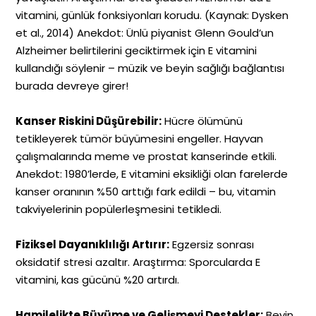
vitamini, günlük fonksiyonları korudu. (Kaynak: Dysken
et al., 2014) Anekdot: Ünlü piyanist Glenn Gould’un
Alzheimer belirtilerini geciktirmek için E vitamini
kullandığı söylenir – müzik ve beyin sağlığı bağlantısı
burada devreye girer!
Kanser Riskini Düşürebilir:
Hücre ölümünü
tetikleyerek tümör büyümesini engeller. Hayvan
çalışmalarında meme ve prostat kanserinde etkili.
Anekdot: 1980’lerde, E vitamini eksikliği olan farelerde
kanser oranının %50 arttığı fark edildi – bu, vitamin
takviyelerinin popülerleşmesini tetikledi.
Fiziksel Dayanıklılığı Artırır:
Egzersiz sonrası
oksidatif stresi azaltır. Araştırma: Sporcularda E
vitamini, kas gücünü %20 artırdı.
Hamilelikte Büyüme ve Gelişmeyi Destekler:
Beyin