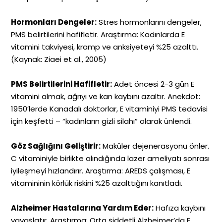
Hormonları Dengeler:
Stres hormonlarını dengeler,
PMS belirtilerini hafifletir. Araştırma: Kadınlarda E
vitamini takviyesi, kramp ve anksiyeteyi %25 azalttı.
(Kaynak: Ziaei et al., 2005)
PMS Belirtilerini Hafifletir:
Adet öncesi 2-3 gün E
vitamini almak, ağrıyı ve kan kaybını azaltır. Anekdot:
1950’lerde Kanadalı doktorlar, E vitaminiyi PMS tedavisi
için keşfetti – “kadınların gizli silahı” olarak ünlendi.
Göz Sağlığını Geliştirir:
Maküler dejenerasyonu önler.
C vitaminiyle birlikte alındığında lazer ameliyatı sonrası
iyileşmeyi hızlandırır. Araştırma: AREDS çalışması, E
vitamininin körlük riskini %25 azalttığını kanıtladı.
Alzheimer Hastalarına Yardım Eder:
Hafıza kaybını
yavaşlatır. Araştırma: Orta şiddetli Alzheimer’da E