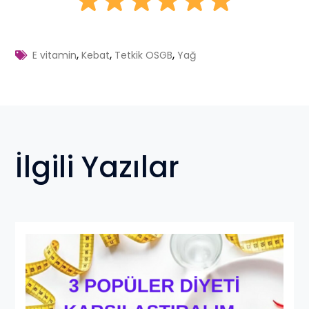
,
,
,
E vitamin
Kebat
Tetkik OSGB
Yağ
İlgili Yazılar