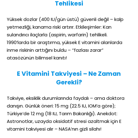
Tehlikesi
Yüksek dozlar (400 IU/gün üstü) güvenli değil – kalp
yetmezliği, kanama riski artırır. Etkileşimler: Kan
sulandırıcı ilaçlarla (aspirin, warfarin) tehlikeli.
1990’larda bir araştırma, yüksek E vitamini alanlarda
inme riskinin arttığını buldu – “fazlası zarar”
atasözünün bilimsel kanıtı!
E Vitamini Takviyesi – Ne Zaman
Gerekli?
Takviye, eksiklik durumlarında faydalı – ama doktora
danışın. Günlük öneri: 15 mg (22.5 IU, IOM’a göre);
Türkiye’de 12 mg (18 IU, Tarım Bakanlığı). Anekdot:
Astronotlar, uzayda oksidatif stresi azaltmak için E
vitamini takviyesi alır – NASA’nın gizli silahı!