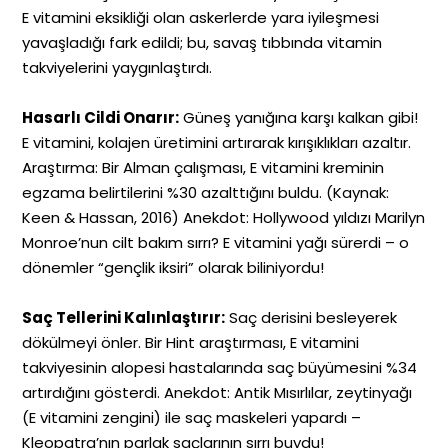
E vitamini eksikliği olan askerlerde yara iyileşmesi
yavaşladığı fark edildi; bu, savaş tıbbında vitamin
takviyelerini yaygınlaştırdı.
Hasarlı Cildi Onarır:
Güneş yanığına karşı kalkan gibi!
E vitamini, kolajen üretimini artırarak kırışıklıkları azaltır.
Araştırma: Bir Alman çalışması, E vitamini kreminin
egzama belirtilerini %30 azalttığını buldu. (Kaynak:
Keen & Hassan, 2016) Anekdot: Hollywood yıldızı Marilyn
Monroe’nun cilt bakım sırrı? E vitamini yağı sürerdi – o
dönemler “gençlik iksiri” olarak biliniyordu!
Saç Tellerini Kalınlaştırır:
Saç derisini besleyerek
dökülmeyi önler. Bir Hint araştırması, E vitamini
takviyesinin alopesi hastalarında saç büyümesini %34
artırdığını gösterdi. Anekdot: Antik Mısırlılar, zeytinyağı
(E vitamini zengini) ile saç maskeleri yapardı –
Kleopatra’nın parlak saçlarının sırrı buydu!