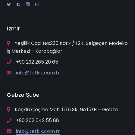
İzmir
Yeşillik Cad. No:230 Kat:4/424, Selgeçen Modeko
İş Merkezi – Karabağlar
+90 232 265 20 65
info@tetkik.com.tr
Gebze Şube
Köşklü Çeşme Mah. 576 Sk. No:15/B – Gebze
+90 262 642 55 88
info@tetkik.com.tr