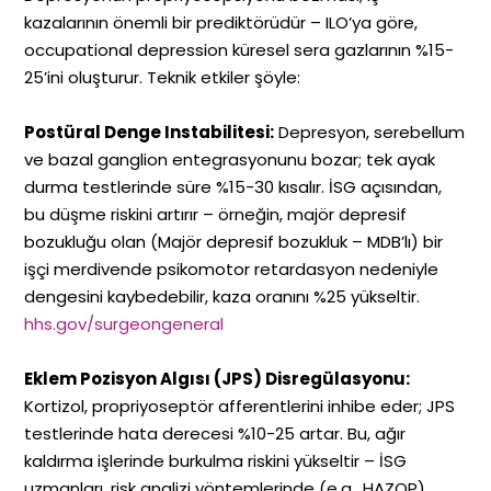
kazalarının önemli bir prediktörüdür – ILO’ya göre,
occupational depression küresel sera gazlarının %15-
25’ini oluşturur. Teknik etkiler şöyle:
Postüral Denge Instabilitesi:
Depresyon, serebellum
ve bazal ganglion entegrasyonunu bozar; tek ayak
durma testlerinde süre %15-30 kısalır. İSG açısından,
bu düşme riskini artırır – örneğin, majör depresif
bozukluğu olan (Majör depresif bozukluk – MDB’lı) bir
işçi merdivende psikomotor retardasyon nedeniyle
dengesini kaybedebilir, kaza oranını %25 yükseltir.
hhs.gov/surgeongeneral
Eklem Pozisyon Algısı (JPS) Disregülasyonu:
Kortizol, propriyoseptör afferentlerini inhibe eder; JPS
testlerinde hata derecesi %10-25 artar. Bu, ağır
kaldırma işlerinde burkulma riskini yükseltir – İSG
uzmanları, risk analizi yöntemlerinde (e.g., HAZOP)