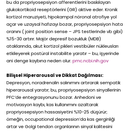
bu da propriyosepsiyon afferentlerini baskılayan
glukokortikoid reseptörlerini (GR) aktive eder. Kronik
kortizol maruziyeti, hipokampal nöronal atrofiye yol
açar ve uzaysal hafızayı bozar, propriyosepsiyon hata
oranını ( joint position sense – JPS testlerinde vb gibi)
%15-30 artırır. Majör depresif bozukluk (MDB)
ataklarında, akut kortizol pikleri vestibüler nükleusları
etkileyerek postüral instabilite yaratır – bu, işyerinde
ani denge kaybına neden olur.
pmc.ncbi.nih.gov
Bilişsel Hiperarousal ve Dikkat Dağılması:
Depresyon, noradrenalin salınımını artırarak sempatik
hiperarousal yaratır; bu, propriyosepsiyon sinyallerinin
PFC’de entegrasyonunu bozar. Anhedoni ve
motivasyon kaybı, kas kullanımını azaltarak
propriyosepsiyon hassasiyetini %10-25 düşürür;
örneğin, occupational depression’da kas gerginliği
artar ve Golgi tendon organlarının sinyal kalitesini