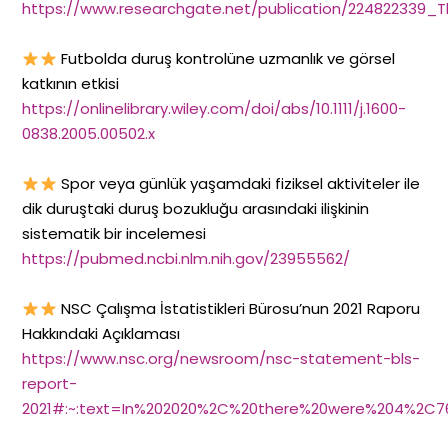
https://www.researchgate.net/publication/224822339_
Futbolda duruş kontrolüne uzmanlık ve görsel
katkının etkisi
https://onlinelibrary.wiley.com/doi/abs/10.1111/j.1600-
0838.2005.00502.x
Spor veya günlük yaşamdaki fiziksel aktiviteler ile
dik duruştaki duruş bozukluğu arasındaki ilişkinin
sistematik bir incelemesi
https://pubmed.ncbi.nlm.nih.gov/23955562/
NSC Çalışma İstatistikleri Bürosu’nun 2021 Raporu
Hakkındaki Açıklaması
https://www.nsc.org/newsroom/nsc-statement-bls-
report-
2021#:~:text=In%202020%2C%20there%20were%204%2C76