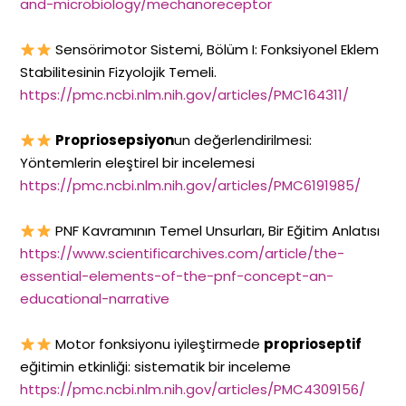
and-microbiology/mechanoreceptor
Sensörimotor Sistemi, Bölüm I: Fonksiyonel Eklem
Stabilitesinin Fizyolojik Temeli.
https://pmc.ncbi.nlm.nih.gov/articles/PMC164311/
Propriosepsiyon
un değerlendirilmesi:
Yöntemlerin eleştirel bir incelemesi
https://pmc.ncbi.nlm.nih.gov/articles/PMC6191985/
PNF Kavramının Temel Unsurları, Bir Eğitim Anlatısı
https://www.scientificarchives.com/article/the-
essential-elements-of-the-pnf-concept-an-
educational-narrative
Motor fonksiyonu iyileştirmede
proprioseptif
eğitimin etkinliği: sistematik bir inceleme
https://pmc.ncbi.nlm.nih.gov/articles/PMC4309156/