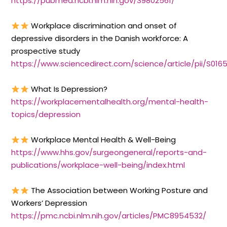
https://pubmed.ncbi.nlm.nih.gov/39802561/
Workplace discrimination and onset of
depressive disorders in the Danish workforce: A
prospective study
https://www.sciencedirect.com/science/article/pii/S01
What Is Depression?
https://workplacementalhealth.org/mental-health-
topics/depression
Workplace Mental Health & Well-Being
https://www.hhs.gov/surgeongeneral/reports-and-
publications/workplace-well-being/index.html
The Association between Working Posture and
Workers’ Depression
https://pmc.ncbi.nlm.nih.gov/articles/PMC8954532/