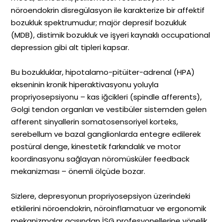
nöroendokrin disregülasyon ile karakterize bir affektif
bozukluk spektrumudur; majör depresif bozukluk
(MDB), distimik bozukluk ve işyeri kaynaklı occupational
depression gibi alt tipleri kapsar.
Bu bozukluklar, hipotalamo-pitüiter-adrenal (HPA)
ekseninin kronik hiperaktivasyonu yoluyla
propriyosepsiyonu – kas iğcikleri (spindle afferents),
Golgi tendon organları ve vestibüler sistemden gelen
afferent sinyallerin somatosensoriyel korteks,
serebellum ve bazal ganglionlarda entegre edilerek
postüral denge, kinestetik farkındalık ve motor
koordinasyonu sağlayan nöromüsküler feedback
mekanizması – önemli ölçüde bozar.
Sizlere, depresyonun propriyosepsiyon üzerindeki
etkilerini nöroendokrin, nöroinflamatuar ve ergonomik
mekanizmalar açısından İSG profesyonellerine yönelik