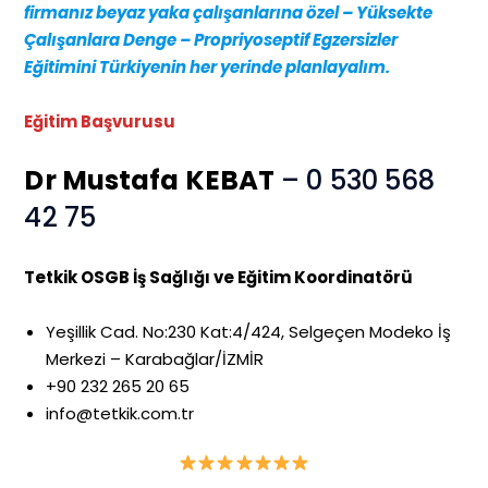
firmanız beyaz yaka çalışanlarına özel – Yüksekte
Çalışanlara Denge –
Propriyoseptif Egzersizler
Eğitimini Türkiyenin her yerinde planlayalım.
Eğitim Başvurusu
Dr Mustafa KEBAT
– 0 530 568
42 75
Tetkik OSGB İş Sağlığı ve Eğitim Koordinatörü
Yeşillik Cad. No:230 Kat:4/424, Selgeçen Modeko İş
Merkezi – Karabağlar/İZMİR
+90 232 265 20 65
info@tetkik.com.tr