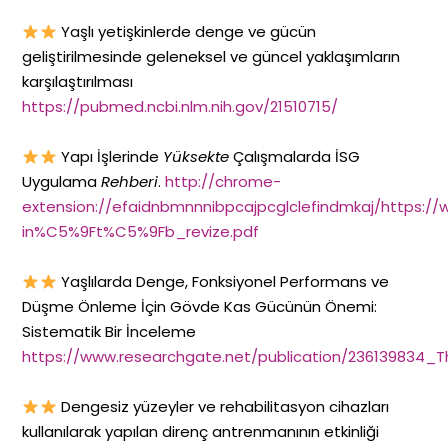
Yaşlı yetişkinlerde denge ve gücün
geliştirilmesinde geleneksel ve güncel yaklaşımların
karşılaştırılması
https://pubmed.ncbi.nlm.nih.gov/21510715/
Yapı İşlerinde
Yüksekte
Çalışmalarda İSG
Uygulama
Rehberi
.
http://chrome-
extension://efaidnbmnnnibpcajpcglclefindmkaj/https://
in%C5%9Ft%C5%9Fb_revize.pdf
Yaşlılarda Denge, Fonksiyonel Performans ve
Düşme Önleme İçin Gövde Kas Gücünün Önemi:
Sistematik Bir İnceleme
https://www.researchgate.net/publication/236139834
Dengesiz yüzeyler ve rehabilitasyon cihazları
kullanılarak yapılan direnç antrenmanının etkinliği