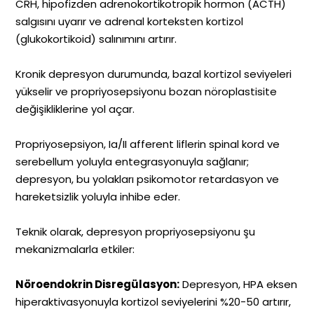
CRH, hipofizden adrenokortikotropik hormon (ACTH)
salgısını uyarır ve adrenal korteksten kortizol
(glukokortikoid) salınımını artırır.
Kronik depresyon durumunda, bazal kortizol seviyeleri
yükselir ve propriyosepsiyonu bozan nöroplastisite
değişikliklerine yol açar.
Propriyosepsiyon, Ia/II afferent liflerin spinal kord ve
serebellum yoluyla entegrasyonuyla sağlanır;
depresyon, bu yolakları psikomotor retardasyon ve
hareketsizlik yoluyla inhibe eder.
Teknik olarak, depresyon propriyosepsiyonu şu
mekanizmalarla etkiler:
Nöroendokrin Disregülasyon:
Depresyon, HPA eksen
hiperaktivasyonuyla kortizol seviyelerini %20-50 artırır,