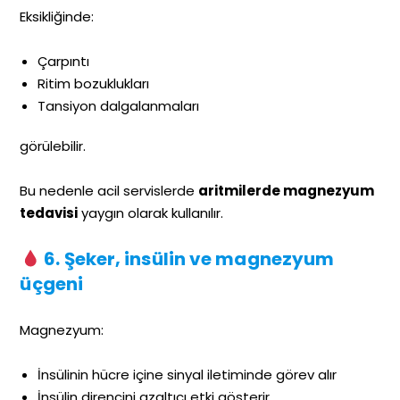
Eksikliğinde:
Çarpıntı
Ritim bozuklukları
Tansiyon dalgalanmaları
görülebilir.
Bu nedenle acil servislerde
aritmilerde magnezyum
tedavisi
yaygın olarak kullanılır.
6. Şeker, insülin ve magnezyum
üçgeni
Magnezyum:
İnsülinin hücre içine sinyal iletiminde görev alır
İnsülin direncini azaltıcı etki gösterir