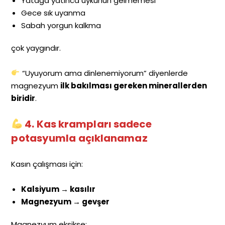
Yatağa yatınca uykunun gelmemesi
Gece sık uyanma
Sabah yorgun kalkma
çok yaygındır.
“Uyuyorum ama dinlenemiyorum” diyenlerde
magnezyum
ilk bakılması gereken minerallerden
biridir
.
4. Kas krampları sadece
potasyumla açıklanamaz
Kasın çalışması için:
Kalsiyum → kasılır
Magnezyum → gevşer
Magnezyum eksikse: