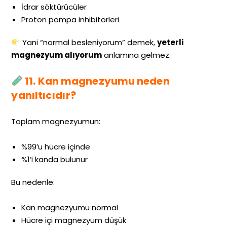
İdrar söktürücüler
Proton pompa inhibitörleri
Yani “normal besleniyorum” demek,
yeterli
magnezyum alıyorum
anlamına gelmez.
11. Kan magnezyumu neden
yanıltıcıdır?
Toplam magnezyumun:
%99’u hücre içinde
%1’i kanda bulunur
Bu nedenle:
Kan magnezyumu normal
Hücre içi magnezyum düşük