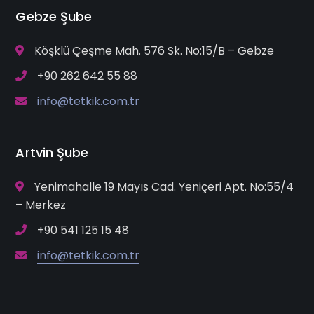
Gebze Şube
Köşklü Çeşme Mah. 576 Sk. No:15/B – Gebze
+90 262 642 55 88
info@tetkik.com.tr
Artvin Şube
Yenimahalle 19 Mayıs Cad. Yeniçeri Apt. No:55/4
– Merkez
+90 541 125 15 48
info@tetkik.com.tr