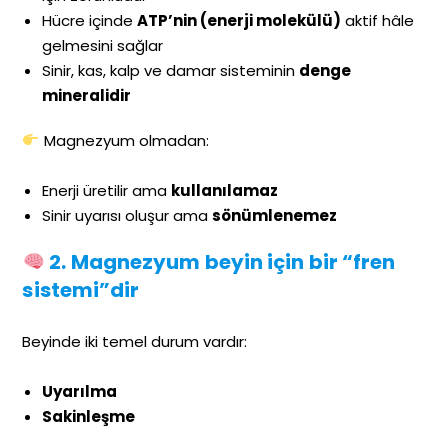
Hücre içinde
ATP’nin (enerji molekülü)
aktif hâle
gelmesini sağlar
Sinir, kas, kalp ve damar sisteminin
denge
mineralidir
Magnezyum olmadan:
Enerji üretilir ama
kullanılamaz
Sinir uyarısı oluşur ama
sönümlenemez
2. Magnezyum beyin için bir “fren
sistemi”dir
Beyinde iki temel durum vardır:
Uyarılma
Sakinleşme