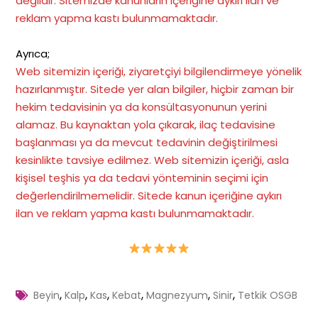
değildir. Sitemizde kanunların içeriğine aykırı ilan ve
reklam yapma kastı bulunmamaktadır.
Ayrıca;
Web sitemizin içeriği, ziyaretçiyi bilgilendirmeye yönelik
hazırlanmıştır. Sitede yer alan bilgiler, hiçbir zaman bir
hekim tedavisinin ya da konsültasyonunun yerini
alamaz. Bu kaynaktan yola çıkarak, ilaç tedavisine
başlanması ya da mevcut tedavinin değiştirilmesi
kesinlikte tavsiye edilmez. Web sitemizin içeriği, asla
kişisel teşhis ya da tedavi yönteminin seçimi için
değerlendirilmemelidir. Sitede kanun içeriğine aykırı
ilan ve reklam yapma kastı bulunmamaktadır
.
,
,
,
,
,
,
Beyin
Kalp
Kas
Kebat
Magnezyum
Sinir
Tetkik OSGB