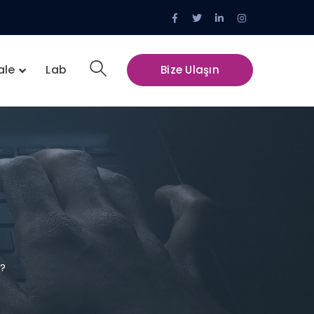
Facebook
Twitter
LinkedIn
Instagram
Profile
Profile
Profile
Profile
ale
Lab
Bize Ulaşın
z?