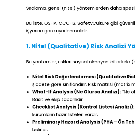
Sıralama, genel (nitel) yöntemlerden daha spesifi
Bu liste, OSHA, CCOHS, SafetyCulture gibi güvenil
işyerine göre uyarlanmalıdır.
1. Nitel (Qualitative) Risk Analizi 
Bu yöntemler, riskleri sayısal olmayan kriterlerle (
Nitel Risk Değerlendirmesi (Qualitative Ri
şiddete göre sınıflandırır. Risk matrisi (matrix me
What-If Analysis (Ne Olursa Analizi):
“Ne ol
Basit ve ekip tabanlıdır.
Checklist Analysis (Kontrol Listesi Analizi):
kurumların hazır listeleri vardır.
Preliminary Hazard Analysis (PHA – Ön Tehli
belirler.