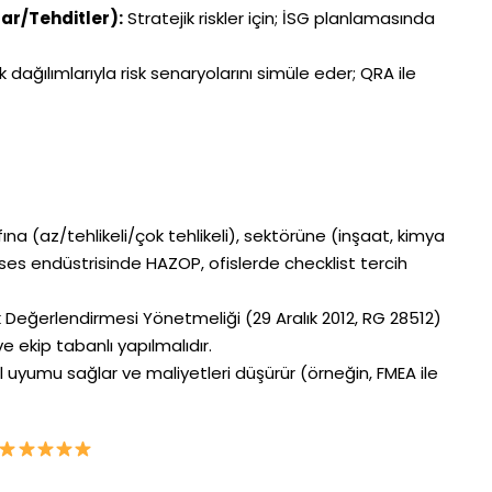
ar/Tehditler):
Stratejik riskler için; İSG planlamasında
ık dağılımlarıyla risk senaryolarını simüle eder; QRA ile
fına (az/tehlikeli/çok tehlikeli), sektörüne (inşaat, kimya
roses endüstrisinde HAZOP, ofislerde checklist tercih
sk Değerlendirmesi Yönetmeliği (29 Aralık 2012, RG 28512)
ve ekip tabanlı yapılmalıdır.
l uyumu sağlar ve maliyetleri düşürür (örneğin, FMEA ile