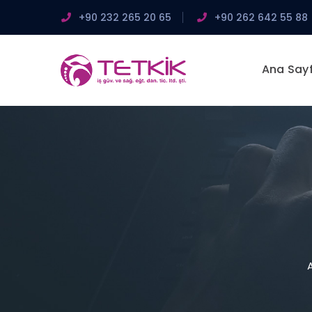
+90 232 265 20 65
+90 262 642 55 88
Ana Say