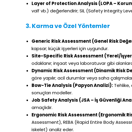
Layer of Protection Analysis (LOPA – Koru
valf vb.) değerlendirir; SIL (Safety Integrity Lev
3. Karma ve Özel Yöntemler
Generic Risk Assessment (Genel Risk Değe
kapsar; küçük işyerleri için uygundur.
Site-Specific Risk Assessment (Yerel/İşyer
odaklanır; inşaat veya laboratuvar gibi alanlarda
Dynamic Risk Assessment (Dinamik Risk De
göre yapılır; acil durumlar veya saha çalışmaları
Bow-Tie Analysis (Papyon Analizi):
Tehlike, 
sonuçları modeller.
Job Safety Analysis (JSA – İş Güvenliği Anal
amaçlıdır.
Ergonomic Risk Assessment (Ergonomik Ri
Assessment), REBA (Rapid Entire Body Assessme
iskelet) analiz eder.