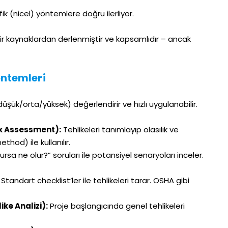
k (nicel) yöntemlere doğru ilerliyor.
ir kaynaklardan derlenmiştir ve kapsamlıdır – ancak
Yöntemleri
düşük/orta/yüksek) değerlendirir ve hızlı uygulanabilir.
sk Assessment):
Tehlikeleri tanımlayıp olasılık ve
thod) ile kullanılır.
ursa ne olur?” soruları ile potansiyel senaryoları inceler.
Standart checklist’ler ile tehlikeleri tarar. OSHA gibi
ke Analizi):
Proje başlangıcında genel tehlikeleri