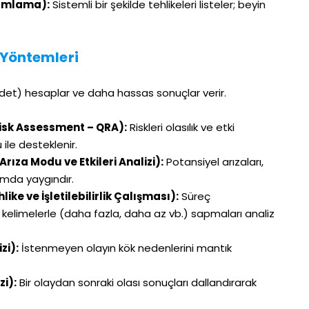
nımlama):
Sistemli bir şekilde tehlikeleri listeler; beyin
i Yöntemleri
 şiddet) hesaplar ve daha hassas sonuçlar verir.
Risk Assessment – QRA):
Riskleri olasılık ve etki
ile desteklenir.
rıza Modu ve Etkileri Analizi):
Potansiyel arızaları,
kımda yaygındır.
ke ve İşletilebilirlik Çalışması):
Süreç
ar kelimelerle (daha fazla, daha az vb.) sapmaları analiz
zi):
İstenmeyen olayın kök nedenlerini mantık
zi):
Bir olaydan sonraki olası sonuçları dallandırarak