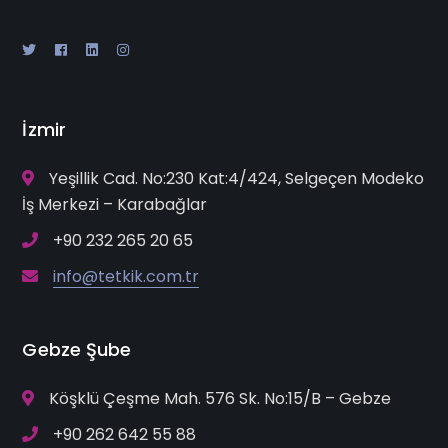
İzmir
Yeşillik Cad. No:230 Kat:4/424, Selgeçen Modeko
İş Merkezi – Karabağlar
+90 232 265 20 65
info@tetkik.com.tr
Gebze Şube
Köşklü Çeşme Mah. 576 Sk. No:15/B – Gebze
+90 262 642 55 88