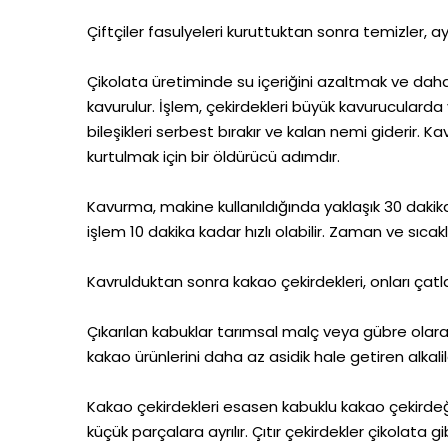
Çiftçiler fasulyeleri kuruttuktan sonra temizler, ayı
Çikolata üretiminde su içeriğini azaltmak ve daha
kavurulur. İşlem, çekirdekleri büyük kavurucularda
bileşikleri serbest bırakır ve kalan nemi giderir.
kurtulmak için bir öldürücü adımdır.
Kavurma, makine kullanıldığında yaklaşık 30 daki
işlem 10 dakika kadar hızlı olabilir. Zaman ve sıcakl
Kavrulduktan sonra kakao çekirdekleri, onları çat
Çıkarılan kabuklar tarımsal malç veya gübre olarak
kakao ürünlerini daha az asidik hale getiren alkali
Kakao çekirdekleri esasen kabuklu kakao çekirdeğid
küçük parçalara ayrılır. Çıtır çekirdekler çikolata 