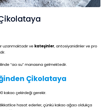
Çikolataya
dar uzanmaktadır ve
kateşinler
, antosiyanidinler ve pro
dir.
dilinde “acı su” manasına gelmektedir.
ğinden Çikolataya
00 kakao çekirdeği gerekir.
k dikkatlice hasat ederler, çünkü kakao ağacı oldukça