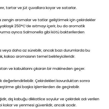
rır, tartar ve jüt çuvallara koyar ve satarlar.
 zengin aromalar ve tatlar geliştirmek için çekirdekler
 yaklaşık 250°C’de ısıtmayı içerir, bu da aromatik
 Kavurma ayrıca Salmonella gibi kötü bakterilerden
ka veya daha az sürebilir, ancak bazı durumlarda bu
ık, kakao aromasının temel belirleyicileridir.
latan ve kabuklarını çıkaran bir makineden geçer.
 değerlendirilebilir. Çekirdekleri kavurduktan sonra
leştirme gibi başka işlemlerden de geçirebilir.
ir, dış kabuğu dikkatlice soyulur ve çekirdek adı verilen
gibi kokar ve yenmesi güvenlidir, ancak acıdır.