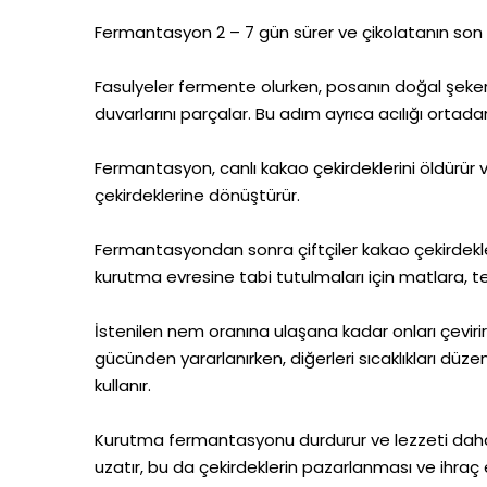
Fermantasyon 2 – 7 gün sürer ve çikolatanın son le
Fasulyeler fermente olurken, posanın doğal şekerl
duvarlarını parçalar. Bu adım ayrıca acılığı ortadan k
Fermantasyon, canlı kakao çekirdeklerini öldürür
çekirdeklerine dönüştürür.
Fermantasyondan sonra çiftçiler kakao çekirdekler
kurutma evresine tabi tutulmaları için matlara, t
İstenilen nem oranına ulaşana kadar onları çevirir v
gücünden yararlanırken, diğerleri sıcaklıkları dü
kullanır.
Kurutma fermantasyonu durdurur ve lezzeti daha d
uzatır, bu da çekirdeklerin pazarlanması ve ihraç e