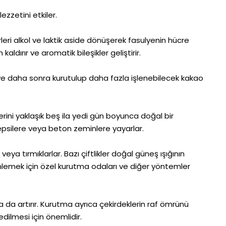
zzetini etkiler.
eri alkol ve laktik aside dönüşerek fasulyenin hücre
aldırır ve aromatik bileşikler geliştirir.
 ve daha sonra kurutulup daha fazla işlenebilecek kakao
ini yaklaşık beş ila yedi gün boyunca doğal bir
epsilere veya beton zeminlere yayarlar.
eya tırmıklarlar. Bazı çiftlikler doğal güneş ışığının
zenlemek için özel kurutma odaları ve diğer yöntemler
a artırır. Kurutma ayrıca çekirdeklerin raf ömrünü
dilmesi için önemlidir.