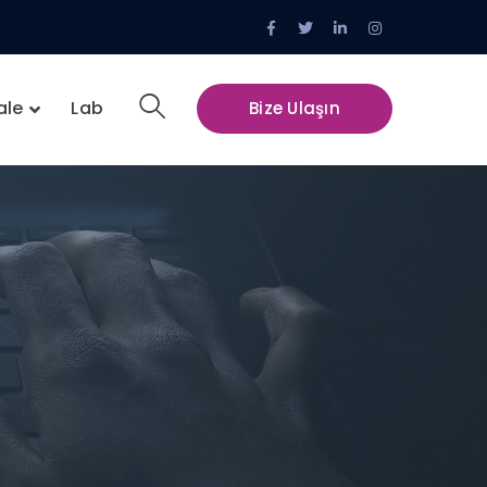
Facebook
Twitter
LinkedIn
Instagram
Profile
Profile
Profile
Profile
ale
Lab
Bize Ulaşın