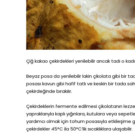
Çiğ kakao çekirdekleri yenilebilir ancak tadı o kad
Beyaz posa da yenilebilir lakin çikolata gibi bir 
posası kavun gibi hafif tatlı ve keskin bir tada 
çekirdeğinde bırakılır.
Çekirdeklerin fermente edilmesi çikolatanın lezze
yapraklarıyla kaplı yığınlara, kutulara veya sepetl
yardımcı olmak için tohum posasıyla etkileşime g
çekirdekler 45°C ila 50°C’lik sıcaklıklara ulaşabilir.