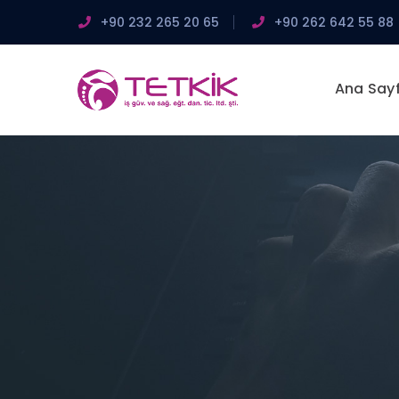
+90 232 265 20 65
+90 262 642 55 88
Ana Say