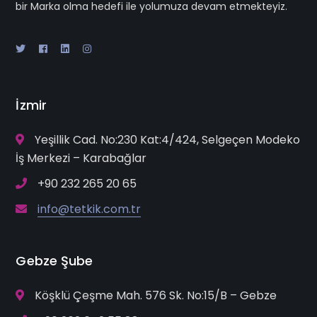
bir Marka olma hedefi ile yolumuza devam etmekteyiz.
İzmir
Yeşillik Cad. No:230 Kat:4/424, Selgeçen Modeko
İş Merkezi – Karabağlar
+90 232 265 20 65
info@tetkik.com.tr
Gebze Şube
Köşklü Çeşme Mah. 576 Sk. No:15/B – Gebze