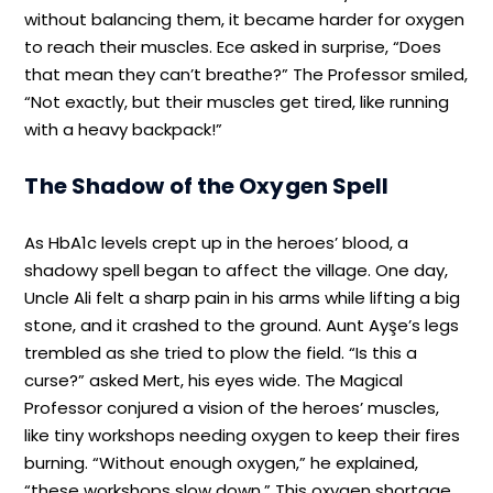
without balancing them, it became harder for oxygen
to reach their muscles. Ece asked in surprise, “Does
that mean they can’t breathe?” The Professor smiled,
“Not exactly, but their muscles get tired, like running
with a heavy backpack!”
The Shadow of the Oxygen Spell
As HbA1c levels crept up in the heroes’ blood, a
shadowy spell began to affect the village. One day,
Uncle Ali felt a sharp pain in his arms while lifting a big
stone, and it crashed to the ground. Aunt Ayşe’s legs
trembled as she tried to plow the field. “Is this a
curse?” asked Mert, his eyes wide. The Magical
Professor conjured a vision of the heroes’ muscles,
like tiny workshops needing oxygen to keep their fires
burning. “Without enough oxygen,” he explained,
“these workshops slow down.” This oxygen shortage