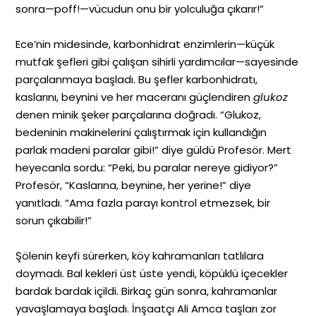
sonra—poff!—vücudun onu bir yolculuğa çıkarır!”
Ece’nin midesinde, karbonhidrat enzimlerin—küçük
mutfak şefleri gibi çalışan sihirli yardımcılar—sayesinde
parçalanmaya başladı. Bu şefler karbonhidratı,
kaslarını, beynini ve her maceranı güçlendiren
glukoz
denen minik şeker parçalarına doğradı. “Glukoz,
bedeninin makinelerini çalıştırmak için kullandığın
parlak madeni paralar gibi!” diye güldü Profesör. Mert
heyecanla sordu: “Peki, bu paralar nereye gidiyor?”
Profesör, “Kaslarına, beynine, her yerine!” diye
yanıtladı. “Ama fazla parayı kontrol etmezsek, bir
sorun çıkabilir!”
Şölenin keyfi sürerken, köy kahramanları tatlılara
doymadı. Bal kekleri üst üste yendi, köpüklü içecekler
bardak bardak içildi. Birkaç gün sonra, kahramanlar
yavaşlamaya başladı. İnşaatçı Ali Amca taşları zor