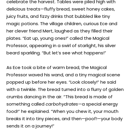
celebrate the harvest. Tables were piled high with
delicious treats—fluffy bread, sweet honey cakes,
juicy fruits, and fizzy drinks that bubbled like tiny
magic potions. The village children, curious Ece and
her clever friend Mert, laughed as they filled their
plates. “Eat up, young ones!” called the Magical
Professor, appearing in a swirl of starlight, his silver
beard sparkling. “But let’s see what happens!”
As Ece took a bite of warm bread, the Magical
Professor waved his wand, and a tiny magical scene
popped up before her eyes. “Look closely!” he said
with a twinkle. The bread turned into a flurry of golden
crumbs dancing in the air. “This bread is made of
something called
carbohydrates
—a special energy
food!” he explained. “When you chew it, your mouth
breaks it into tiny pieces, and then—poof!—your body
sends it on a journey!”