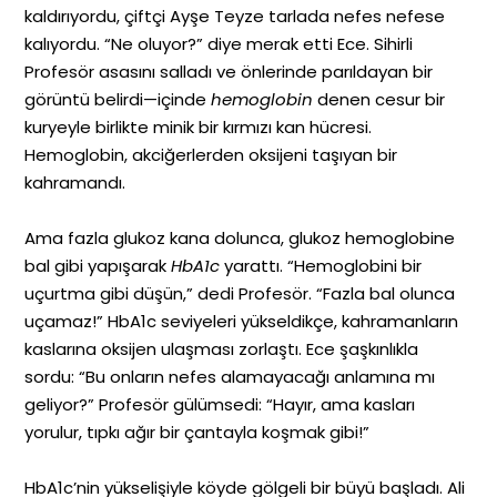
kaldırıyordu, çiftçi Ayşe Teyze tarlada nefes nefese
kalıyordu. “Ne oluyor?” diye merak etti Ece. Sihirli
Profesör asasını salladı ve önlerinde parıldayan bir
görüntü belirdi—içinde
hemoglobin
denen cesur bir
kuryeyle birlikte minik bir kırmızı kan hücresi.
Hemoglobin, akciğerlerden oksijeni taşıyan bir
kahramandı.
Ama fazla glukoz kana dolunca, glukoz hemoglobine
bal gibi yapışarak
HbA1c
yarattı. “Hemoglobini bir
uçurtma gibi düşün,” dedi Profesör. “Fazla bal olunca
uçamaz!” HbA1c seviyeleri yükseldikçe, kahramanların
kaslarına oksijen ulaşması zorlaştı. Ece şaşkınlıkla
sordu: “Bu onların nefes alamayacağı anlamına mı
geliyor?” Profesör gülümsedi: “Hayır, ama kasları
yorulur, tıpkı ağır bir çantayla koşmak gibi!”
HbA1c’nin yükselişiyle köyde gölgeli bir büyü başladı. Ali