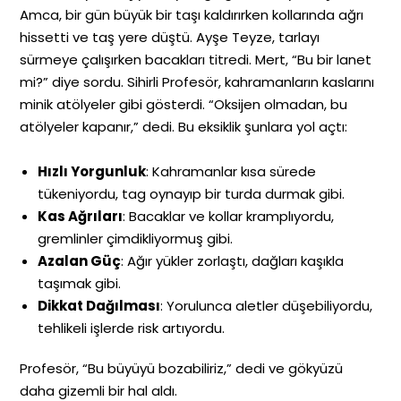
Amca, bir gün büyük bir taşı kaldırırken kollarında ağrı
hissetti ve taş yere düştü. Ayşe Teyze, tarlayı
sürmeye çalışırken bacakları titredi. Mert, “Bu bir lanet
mi?” diye sordu. Sihirli Profesör, kahramanların kaslarını
minik atölyeler gibi gösterdi. “Oksijen olmadan, bu
atölyeler kapanır,” dedi. Bu eksiklik şunlara yol açtı:
Hızlı Yorgunluk
: Kahramanlar kısa sürede
tükeniyordu, tag oynayıp bir turda durmak gibi.
Kas Ağrıları
: Bacaklar ve kollar kramplıyordu,
gremlinler çimdikliyormuş gibi.
Azalan Güç
: Ağır yükler zorlaştı, dağları kaşıkla
taşımak gibi.
Dikkat Dağılması
: Yorulunca aletler düşebiliyordu,
tehlikeli işlerde risk artıyordu.
Profesör, “Bu büyüyü bozabiliriz,” dedi ve gökyüzü
daha gizemli bir hal aldı.