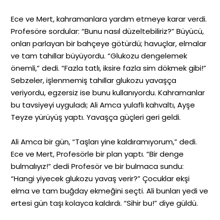
Ece ve Mert, kahramanlara yardım etmeye karar verdi.
Profesöre sordular: “Bunu nasıl düzeltebiliriz?” Büyücü,
onları parlayan bir bahçeye götürdü; havuçlar, elmalar
ve tam tahıllar büyüyordu. “Glukozu dengelemek
önemli,” dedi. “Fazla tatlı, iksire fazla sim dökmek gibi!”
Sebzeler, işlenmemiş tahıllar glukozu yavaşça
veriyordu, egzersiz ise bunu kullanıyordu. Kahramanlar
bu tavsiyeyi uyguladı; Ali Amca yulaflı kahvaltı, Ayşe
Teyze yürüyüş yaptı. Yavaşça güçleri geri geldi.
Ali Amca bir gün, “Taşları yine kaldıramıyorum,” dedi.
Ece ve Mert, Profesörle bir plan yaptı. “Bir denge
bulmalıyız!” dedi Profesör ve bir bulmaca sundu:
“Hangi yiyecek glukozu yavaş verir?” Çocuklar ekşi
elma ve tam buğday ekmeğini seçti. Ali bunları yedi ve
ertesi gün taşı kolayca kaldırdı. “Sihir bu!” diye güldü.