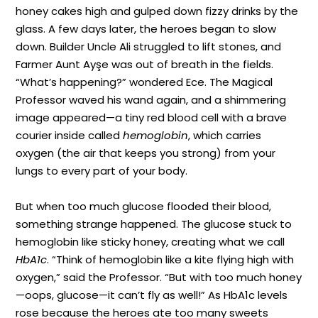
honey cakes high and gulped down fizzy drinks by the
glass. A few days later, the heroes began to slow
down. Builder Uncle Ali struggled to lift stones, and
Farmer Aunt Ayşe was out of breath in the fields.
“What’s happening?” wondered Ece. The Magical
Professor waved his wand again, and a shimmering
image appeared—a tiny red blood cell with a brave
courier inside called
hemoglobin
, which carries
oxygen (the air that keeps you strong) from your
lungs to every part of your body.
But when too much glucose flooded their blood,
something strange happened. The glucose stuck to
hemoglobin like sticky honey, creating what we call
HbA1c
. “Think of hemoglobin like a kite flying high with
oxygen,” said the Professor. “But with too much honey
—oops, glucose—it can’t fly as well!” As HbA1c levels
rose because the heroes ate too many sweets