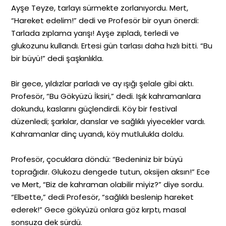
Ayşe Teyze, tarlayı sürmekte zorlanıyordu. Mert,
“Hareket edelim!” dedi ve Profesör bir oyun önerdi:
Tarlada zıplama yarışı! Ayşe zıpladı, terledi ve
glukozunu kullandı. Ertesi gün tarlası daha hızlı bitti. “Bu
bir büyü!” dedi şaşkınlıkla.
Bir gece, yıldızlar parladı ve ay ışığı şelale gibi aktı.
Profesör, “Bu Gökyüzü İksiri,” dedi. Işık kahramanlara
dokundu, kaslarını güçlendirdi. Köy bir festival
düzenledi; şarkılar, danslar ve sağlıklı yiyecekler vardı.
Kahramanlar dinç uyandı, köy mutlulukla doldu.
Profesör, çocuklara döndü: “Bedeniniz bir büyü
toprağıdır. Glukozu dengede tutun, oksijen aksın!” Ece
ve Mert, “Biz de kahraman olabilir miyiz?” diye sordu.
“Elbette,” dedi Profesör, “sağlıklı beslenip hareket
ederek!” Gece gökyüzü onlara göz kırptı, masal
sonsuza dek sürdü.