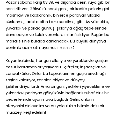
Pazar sabaha karşı 03:39, ve dışarıda derin, rüya gibi bir
sessizlik var. Gökyüzü, sanki geniş bir kadife pelerin gibi
masmavi ve kapkaranlık, binlerce parlayan yıldızla
süslenmiş, adeta altın tozu serpilmiş gibi! Ay yüksekte,
yuvarlak ve parlak, gümüş ışıklarıyla ağaç tepelerinde
dans ediyor ve kulak verenlere sırlar fısıldıyor. Bugün bu
masal sizinle burada canlanacak. Bu büyülü dünyaya
benimle adım atmaya hazır mısınız?
Köyün kalbinde, her gün elleriyle ve yürekleriyle çalışan
cesur kahramanlar yaşıyordu—çiftçiler, inşaatçılar ve
zanaatkârlar. Onlar bu toprakların en güçlüleriydi; ağır
taşları kaldırıyor, tarlaları ekiyor ve dünyayı
şekillendiriyorlardı. Ama bir gün, yedikleri yiyeceklerle ve
yukarıdaki parlayan gökyüzüyle bağlantılı tuhaf bir sihir
bedenlerinde uyanmaya başladı. Gelin, onların
hikayesini dinleyelim ve bu yolculukta bilimle dolu bir
mucizeyi keşfedelim!