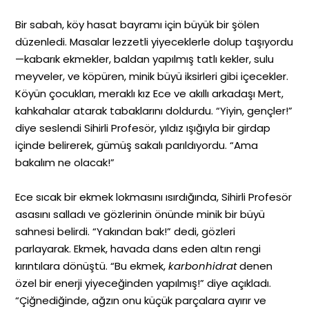
Bir sabah, köy hasat bayramı için büyük bir şölen
düzenledi. Masalar lezzetli yiyeceklerle dolup taşıyordu
—kabarık ekmekler, baldan yapılmış tatlı kekler, sulu
meyveler, ve köpüren, minik büyü iksirleri gibi içecekler.
Köyün çocukları, meraklı kız Ece ve akıllı arkadaşı Mert,
kahkahalar atarak tabaklarını doldurdu. “Yiyin, gençler!”
diye seslendi Sihirli Profesör, yıldız ışığıyla bir girdap
içinde belirerek, gümüş sakalı parıldıyordu. “Ama
bakalım ne olacak!”
Ece sıcak bir ekmek lokmasını ısırdığında, Sihirli Profesör
asasını salladı ve gözlerinin önünde minik bir büyü
sahnesi belirdi. “Yakından bak!” dedi, gözleri
parlayarak. Ekmek, havada dans eden altın rengi
kırıntılara dönüştü. “Bu ekmek,
karbonhidrat
denen
özel bir enerji yiyeceğinden yapılmış!” diye açıkladı.
“Çiğnediğinde, ağzın onu küçük parçalara ayırır ve