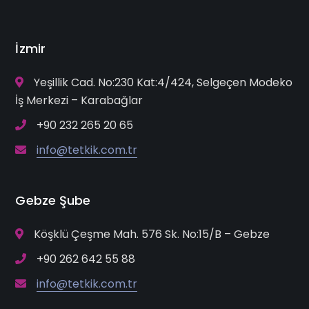
İzmir
Yeşillik Cad. No:230 Kat:4/424, Selgeçen Modeko
İş Merkezi – Karabağlar
+90 232 265 20 65
info@tetkik.com.tr
Gebze Şube
Köşklü Çeşme Mah. 576 Sk. No:15/B – Gebze
+90 262 642 55 88
info@tetkik.com.tr