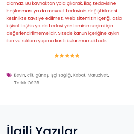
alamaz. Bu kaynaktan yola çıkarak, ilaç tedavisine
başlanması ya da mevcut tedavinin değiştirilmesi
kesinlikte tavsiye edilmez. Web sitemizin içeriği, asla
kişisel teşhis ya da tedavi yönteminin seçimi için
değerlendirilmemelidir. Sitede kanun içeriğine aykırı
ilan ve reklam yapma kastı bulunmamaktadır
.
,
,
,
,
,
,
Beyin
cilt
güneş
İşçi sağlığı
Kebat
Maruziyet
Tetkik OSGB
İlgili Yazılar