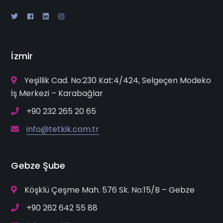
İzmir
Yeşillik Cad. No:230 Kat:4/424, Selgeçen Modeko
İş Merkezi – Karabağlar
+90 232 265 20 65
info@tetkik.com.tr
Gebze Şube
Köşklü Çeşme Mah. 576 Sk. No:15/B – Gebze
+90 262 642 55 88