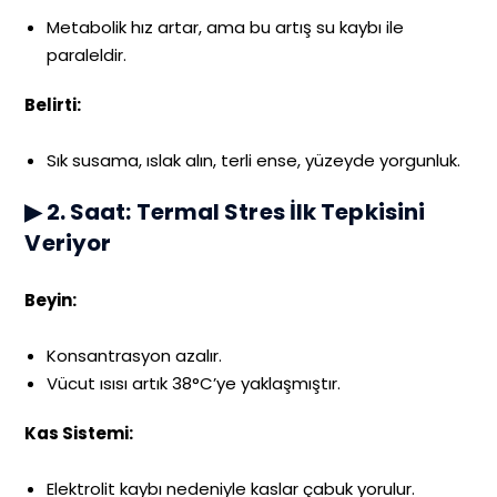
Metabolik hız artar, ama bu artış su kaybı ile
paraleldir.
Belirti:
Sık susama, ıslak alın, terli ense, yüzeyde yorgunluk.
▶ 2. Saat: Termal Stres İlk Tepkisini
Veriyor
Beyin:
Konsantrasyon azalır.
Vücut ısısı artık 38°C’ye yaklaşmıştır.
Kas Sistemi:
Elektrolit kaybı nedeniyle kaslar çabuk yorulur.