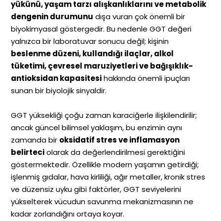
yükünü, yaşam tarzı alışkanlıklarını ve metabolik
dengenin durumunu
dışa vuran çok önemli bir
biyokimyasal göstergedir. Bu nedenle GGT değeri
yalnızca bir laboratuvar sonucu değil; kişinin
beslenme düzeni, kullandığı ilaçlar, alkol
tüketimi, çevresel maruziyetleri ve bağışıklık-
antioksidan kapasitesi
hakkında önemli ipuçları
sunan bir biyolojik sinyaldir.
GGT yüksekliği çoğu zaman karaciğerle ilişkilendirilir;
ancak güncel bilimsel yaklaşım, bu enzimin aynı
zamanda bir
oksidatif stres ve inflamasyon
belirteci
olarak da değerlendirilmesi gerektiğini
göstermektedir. Özellikle modern yaşamın getirdiği;
işlenmiş gıdalar, hava kirliliği, ağır metaller, kronik stres
ve düzensiz uyku gibi faktörler, GGT seviyelerini
yükselterek vücudun savunma mekanizmasının ne
kadar zorlandığını ortaya koyar.