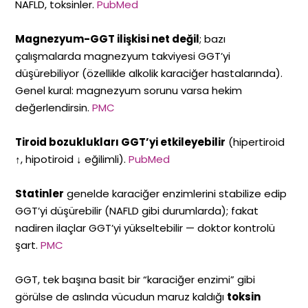
NAFLD, toksinler.
PubMed
Magnezyum-GGT ilişkisi net değil
; bazı
çalışmalarda magnezyum takviyesi GGT’yi
düşürebiliyor (özellikle alkolik karaciğer hastalarında).
Genel kural: magnezyum sorunu varsa hekim
değerlendirsin.
PMC
Tiroid bozuklukları GGT’yi etkileyebilir
(hipertiroid
↑, hipotiroid ↓ eğilimli).
PubMed
Statinler
genelde karaciğer enzimlerini stabilize edip
GGT’yi düşürebilir (NAFLD gibi durumlarda); fakat
nadiren ilaçlar GGT’yi yükseltebilir — doktor kontrolü
şart.
PMC
GGT, tek başına basit bir “karaciğer enzimi” gibi
görülse de aslında vücudun maruz kaldığı
toksin