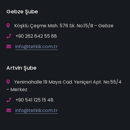
Gebze Şube
Köşklü Çeşme Mah. 576 Sk. No:15/B – Gebze
+90 262 642 55 88
info@tetkik.com.tr
Artvin Şube
Yenimahalle 19 Mayıs Cad. Yeniçeri Apt. No:55/4
– Merkez
+90 541 125 15 48
info@tetkik.com.tr