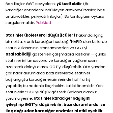
Bazı ilaçlar GGT seviyelerini
yükseltebilir
(ör.
karaciğer enzimlerini indükleyen antikonvülzanlar, bazı
antibiyotikler, psikiyatrik ilaçlar). Bu tür ilaçların öyküsü
sorgulanmalıdır.
PubMed
Statinler (kolesterol düşürücüler)
hakkında ilginç
bir nokta: kronik karaciğer hastalığı/NAFLD olan kişilerde
statin kullanımının transaminazları ve GGT’yi
azaltabildiği
gösterilen çalışmalara rastlanır — çünkü
statinler inflamasyonu ve karaciğer yağlanmasını
azaltarak dolaylı olarak GGT’yi düşürebilir. Öte yandan
çok nadir durumlarda bazı bireylerde statinler
başlangıçta karaciğer enzimlerinde hafif artış
yapabilir; bu nedenle ilaç-hekim takibi önemlidir. Yani
statinlerin “GGT’yi düşük gösterir (yalancı olarak)”
yorumu yerine:
statinler karaciğer sağlığını
iyileştirip GGT’yi düşürebilir; bazı durumlarda ise
ilaç doğrudan karaciğer enzimlerini etkileyebilir