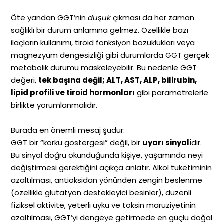
Öte yandan GGT’nin
düşük
çıkması da her zaman
sağlıklı bir durum anlamına gelmez. Özellikle bazı
ilaçların kullanımı, tiroid fonksiyon bozuklukları veya
magnezyum dengesizliği gibi durumlarda GGT gerçek
metabolik durumu maskeleyebilir. Bu nedenle GGT
değeri,
tek başına değil; ALT, AST, ALP, bilirubin,
lipid profili ve tiroid hormonları
gibi parametrelerle
birlikte yorumlanmalıdır.
Burada en önemli mesaj şudur:
GGT bir “korku göstergesi” değil, bir
uyarı sinyali
dir.
Bu sinyal doğru okunduğunda kişiye, yaşamında neyi
değiştirmesi gerektiğini açıkça anlatır. Alkol tüketiminin
azaltılması, antioksidan yönünden zengin beslenme
(özellikle glutatyon destekleyici besinler), düzenli
fiziksel aktivite, yeterli uyku ve toksin maruziyetinin
azaltılması, GGT’yi dengeye getirmede en güçlü doğal