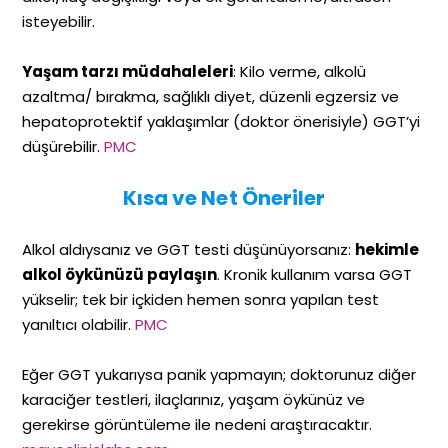
isteyebilir.
Yaşam tarzı müdahaleleri
: Kilo verme, alkolü
azaltma/ bırakma, sağlıklı diyet, düzenli egzersiz ve
hepatoprotektif yaklaşımlar (doktor önerisiyle) GGT’yi
düşürebilir.
PMC
Kısa ve Net Öneriler
Alkol aldıysanız ve GGT testi düşünüyorsanız:
hekimle
alkol öykünüzü paylaşın
. Kronik kullanım varsa GGT
yükselir; tek bir içkiden hemen sonra yapılan test
yanıltıcı olabilir.
PMC
Eğer GGT yukarıysa panik yapmayın; doktorunuz diğer
karaciğer testleri, ilaçlarınız, yaşam öykünüz ve
gerekirse görüntüleme ile nedeni araştıracaktır.