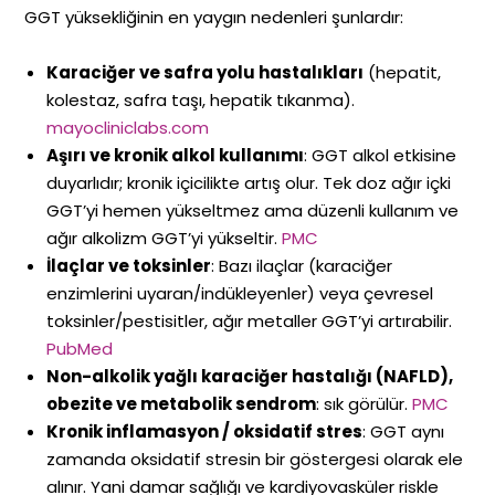
GGT yüksekliğinin en yaygın nedenleri şunlardır:
Karaciğer ve safra yolu hastalıkları
(hepatit,
kolestaz, safra taşı, hepatik tıkanma).
mayocliniclabs.com
Aşırı ve kronik alkol kullanımı
: GGT alkol etkisine
duyarlıdır; kronik içicilikte artış olur. Tek doz ağır içki
GGT’yi hemen yükseltmez ama düzenli kullanım ve
ağır alkolizm GGT’yi yükseltir.
PMC
İlaçlar ve toksinler
: Bazı ilaçlar (karaciğer
enzimlerini uyaran/indükleyenler) veya çevresel
toksinler/pestisitler, ağır metaller GGT’yi artırabilir.
PubMed
Non-alkolik yağlı karaciğer hastalığı (NAFLD),
obezite ve metabolik sendrom
: sık görülür.
PMC
Kronik inflamasyon / oksidatif stres
: GGT aynı
zamanda oksidatif stresin bir göstergesi olarak ele
alınır. Yani damar sağlığı ve kardiyovasküler riskle