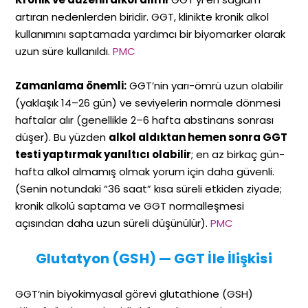
artıran nedenlerden biridir. GGT, klinikte kronik alkol
kullanımını saptamada yardımcı bir biyomarker olarak
uzun süre kullanıldı.
PMC
Zamanlama önemli:
GGT’nin yarı-ömrü uzun olabilir
(yaklaşık 14–26 gün) ve seviyelerin normale dönmesi
haftalar alır (genellikle 2–6 hafta abstinans sonrası
düşer). Bu yüzden
alkol aldıktan hemen sonra GGT
testi yaptırmak yanıltıcı olabilir
; en az birkaç gün-
hafta alkol almamış olmak yorum için daha güvenli.
(Senin notundaki “36 saat” kısa süreli etkiden ziyade;
kronik alkolü saptama ve GGT normalleşmesi
açısından daha uzun süreli düşünülür).
PMC
Glutatyon (GSH) — GGT İle İlişkisi
GGT’nin biyokimyasal görevi glutathione (GSH)