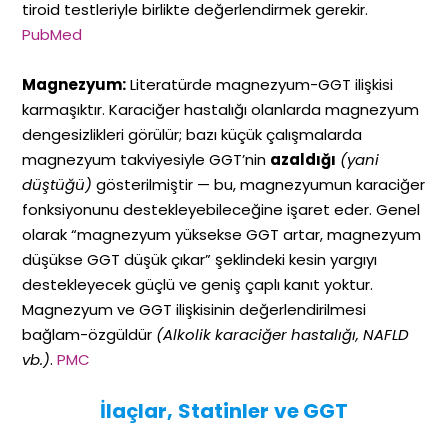
tiroid testleriyle birlikte değerlendirmek gerekir.
PubMed
Magnezyum:
Literatürde magnezyum-GGT ilişkisi
karmaşıktır. Karaciğer hastalığı olanlarda magnezyum
dengesizlikleri görülür; bazı küçük çalışmalarda
magnezyum takviyesiyle GGT’nin
azaldığı
(yani
düştüğü)
gösterilmiştir — bu, magnezyumun karaciğer
fonksiyonunu destekleyebileceğine işaret eder. Genel
olarak “magnezyum yüksekse GGT artar, magnezyum
düşükse GGT düşük çıkar” şeklindeki kesin yargıyı
destekleyecek güçlü ve geniş çaplı kanıt yoktur.
Magnezyum ve GGT ilişkisinin değerlendirilmesi
bağlam-özgüldür
(Alkolik karaciğer hastalığı, NAFLD
vb.)
.
PMC
İlaçlar, Statinler ve GGT