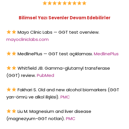
Bilimsel Yazı Sevenler Devam Edebilirler
Mayo Clinic Labs — GGT test overview.
mayocliniclabs.com
MedlinePlus — GGT test açıklaması.
MedlinePlus
Whitfield JB. Gamma-glutamyl transferase
(GGT) review.
PubMed
Fakhari S. Old and new alcohol biomarkers (GGT
yarı-ömrü ve alkol ilişkisi).
PMC
Liu M. Magnesium and liver disease
(magnezyum-GGT notları).
PMC