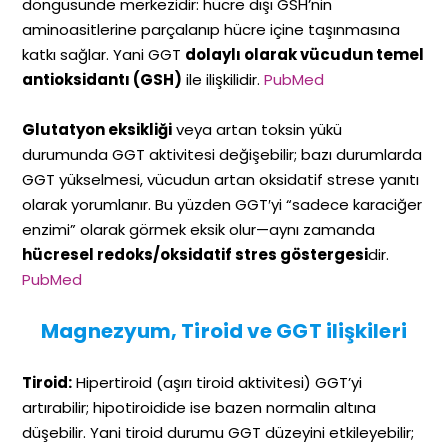
döngüsünde merkezidir: hücre dışı GSH’nin
aminoasitlerine parçalanıp hücre içine taşınmasına
katkı sağlar. Yani GGT
dolaylı olarak vücudun temel
antioksidantı (GSH)
ile ilişkilidir.
PubMed
Glutatyon eksikliği
veya artan toksin yükü
durumunda GGT aktivitesi değişebilir; bazı durumlarda
GGT yükselmesi, vücudun artan oksidatif strese yanıtı
olarak yorumlanır. Bu yüzden GGT′yi “sadece karaciğer
enzimi” olarak görmek eksik olur—aynı zamanda
hücresel redoks/oksidatif stres göstergesi
dir.
PubMed
Magnezyum, Tiroid ve GGT ilişkileri
Tiroid:
Hipertiroid (aşırı tiroid aktivitesi) GGT’yi
artırabilir; hipotiroidide ise bazen normalin altına
düşebilir. Yani tiroid durumu GGT düzeyini etkileyebilir;