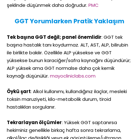
şeklinde düşünmek daha doğrudur.
PMC
GGT Yorumlarken Pratik Yaklaşım
Tek başına GGT değil; panel önemlidir
: GGT tek
başına hastalık tanı koydurmaz. ALT, AST, ALP, bilirubin
ile birlikte bakılır. Özellikle ALP yüksekse ve GGT
yüksekse bunun karaciğer/safra kaynağını düşündürür;
ALP yüksek ama GGT normalse daha çok kemik
kaynağı düşünülür.
mayocliniclabs.com
Öykü şart
: Alkol kullanımı, kullandığınız ilaçlar, mesleki
toksin maruziyeti, kilo-metabolik durum, tiroid
hastalıkları sorgulanır.
Tekrarlayan ölçümler
: Yüksek GGT saptanırsa
hekiminiz genellikle birkaç hafta sonra tekrarlama,
alkol/ilaç değişikliği veya ek görüntüleme/ultrason