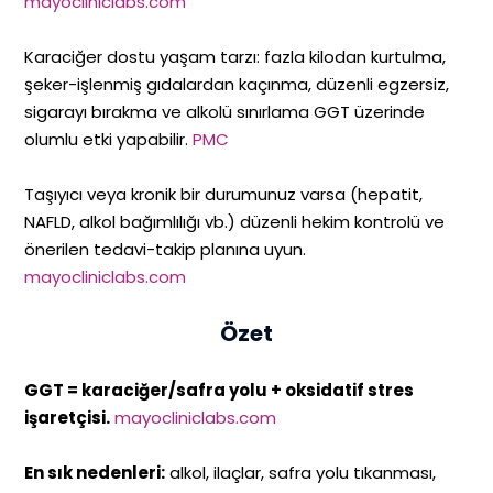
mayocliniclabs.com
Karaciğer dostu yaşam tarzı: fazla kilodan kurtulma,
şeker-işlenmiş gıdalardan kaçınma, düzenli egzersiz,
sigarayı bırakma ve alkolü sınırlama GGT üzerinde
olumlu etki yapabilir.
PMC
Taşıyıcı veya kronik bir durumunuz varsa (hepatit,
NAFLD, alkol bağımlılığı vb.) düzenli hekim kontrolü ve
önerilen tedavi-takip planına uyun.
mayocliniclabs.com
Özet
GGT = karaciğer/safra yolu + oksidatif stres
işaretçisi.
mayocliniclabs.com
En sık nedenleri:
alkol, ilaçlar, safra yolu tıkanması,