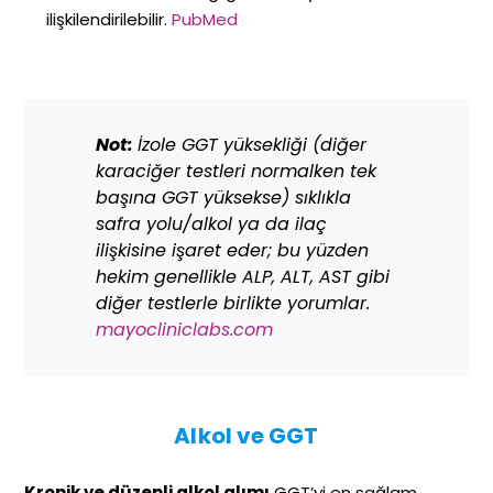
ilişkilendirilebilir.
PubMed
Not:
İzole GGT yüksekliği (diğer
karaciğer testleri normalken tek
başına GGT yüksekse) sıklıkla
safra yolu/alkol ya da ilaç
ilişkisine işaret eder; bu yüzden
hekim genellikle ALP, ALT, AST gibi
diğer testlerle birlikte yorumlar.
mayocliniclabs.com
Alkol ve GGT
Kronik ve düzenli alkol alımı
GGT’yi en sağlam