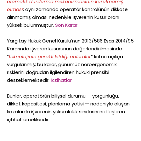
otomatik durdurma mekanizmasının kurulmamış
olması
; aynı zamanda operatör kontrolünün dikkate
alınmamış olması nedeniyle işverenin kusur oranı
yüksek bulunmuştur.
Son Karar
Yargıtay Hukuk Genel Kurulu’nun 2013/586 Esas 2014/95
Kararında işveren kusurunun değerlendirilmesinde
“
teknolojinin gerekli kıldığı önlemler
” kriteri açıkça
vurgulanmış; bu karar, günümüz nöroergonomik
risklerini doğrudan ilgilendiren hukuki prensibi
desteklemektedir.
İctihatlar
Bunlar, operatörün bilişsel durumu — yorgunluğu,
dikkat kapasitesi, planlama yetisi — nedeniyle oluşan
kazalarda işverenin yükümlülük sınırlarını netleştiren
içtihat örnekleridir.