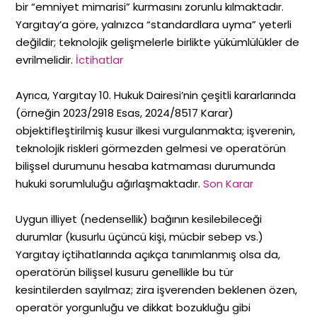
bir “emniyet mimarisi” kurmasını zorunlu kılmaktadır.
Yargıtay’a göre, yalnızca “standardlara uyma” yeterli
değildir; teknolojik gelişmelerle birlikte yükümlülükler de
evrilmelidir.
İctihatlar
Ayrıca, Yargıtay 10. Hukuk Dairesi’nin çeşitli kararlarında
(örneğin 2023/2918 Esas, 2024/8517 Karar)
objektifleştirilmiş kusur ilkesi vurgulanmakta; işverenin,
teknolojik riskleri görmezden gelmesi ve operatörün
bilişsel durumunu hesaba katmaması durumunda
hukuki sorumluluğu ağırlaşmaktadır.
Son Karar
Uygun illiyet (nedensellik) bağının kesilebileceği
durumlar (kusurlu üçüncü kişi, mücbir sebep vs.)
Yargıtay içtihatlarında açıkça tanımlanmış olsa da,
operatörün bilişsel kusuru genellikle bu tür
kesintilerden sayılmaz; zira işverenden beklenen özen,
operatör yorgunluğu ve dikkat bozukluğu gibi