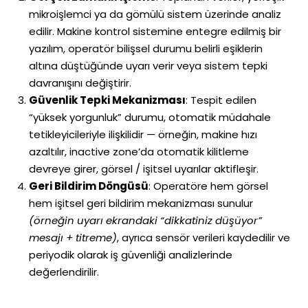
mikroişlemci ya da gömülü sistem üzerinde analiz
edilir. Makine kontrol sistemine entegre edilmiş bir
yazılım, operatör bilişsel durumu belirli eşiklerin
altına düştüğünde uyarı verir veya sistem tepki
davranışını değiştirir.
Güvenlik Tepki Mekanizması
: Tespit edilen
“yüksek yorgunluk” durumu, otomatik müdahale
tetikleyicileriyle ilişkilidir — örneğin, makine hızı
azaltılır, inactive zone’da otomatik kilitleme
devreye girer, görsel / işitsel uyarılar aktifleşir.
Geri Bildirim Döngüsü
: Operatöre hem görsel
hem işitsel geri bildirim mekanizması sunulur
(örneğin uyarı ekrandaki “dikkatiniz düşüyor”
mesajı + titreme)
, ayrıca sensör verileri kaydedilir ve
periyodik olarak iş güvenliği analizlerinde
değerlendirilir.