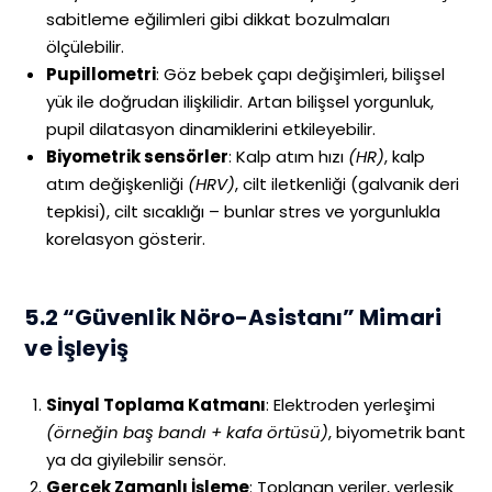
sabitleme eğilimleri gibi dikkat bozulmaları
ölçülebilir.
Pupillometri
: Göz bebek çapı değişimleri, bilişsel
yük ile doğrudan ilişkilidir. Artan bilişsel yorgunluk,
pupil dilatasyon dinamiklerini etkileyebilir.
Biyometrik sensörler
: Kalp atım hızı
(HR)
, kalp
atım değişkenliği
(HRV)
, cilt iletkenliği (galvanik deri
tepkisi), cilt sıcaklığı – bunlar stres ve yorgunlukla
korelasyon gösterir.
5.2 “Güvenlik Nöro-Asistanı” Mimari
ve İşleyiş
Sinyal Toplama Katmanı
: Elektroden yerleşimi
(örneğin baş bandı + kafa örtüsü)
, biyometrik bant
ya da giyilebilir sensör.
Gerçek Zamanlı İşleme
: Toplanan veriler, yerleşik