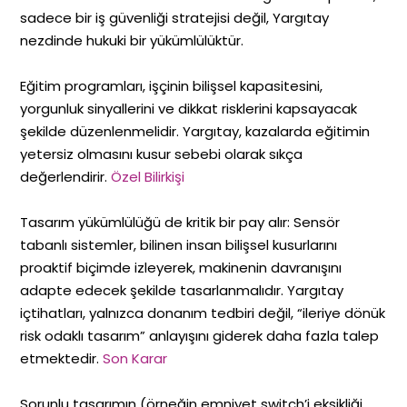
sadece bir iş güvenliği stratejisi değil, Yargıtay
nezdinde hukuki bir yükümlülüktür.
Eğitim programları, işçinin bilişsel kapasitesini,
yorgunluk sinyallerini ve dikkat risklerini kapsayacak
şekilde düzenlenmelidir. Yargıtay, kazalarda eğitimin
yetersiz olmasını kusur sebebi olarak sıkça
değerlendirir.
Özel Bilirkişi
Tasarım yükümlülüğü de kritik bir pay alır: Sensör
tabanlı sistemler, bilinen insan bilişsel kusurlarını
proaktif biçimde izleyerek, makinenin davranışını
adapte edecek şekilde tasarlanmalıdır. Yargıtay
içtihatları, yalnızca donanım tedbiri değil, “ileriye dönük
risk odaklı tasarım” anlayışını giderek daha fazla talep
etmektedir.
Son Karar
Sorunlu tasarımın (örneğin emniyet switch’i eksikliği,