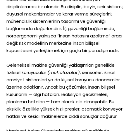
disiplinlerarası bir alandır. Bu disiplin, beyin, sinir sistemi,
duyusal mekanizmalar ve karar verme süreçlerini;
mühendislik sistemlerinin tasarımı ve güvenliği
bağlamında değerlendirir. İş güvenliği bağlamında,
nöroergonomi yalnızca “insan hatasını azaltma” aracı
değil; risk modelinin merkezine insan bilişsel
kapasitesini yerleştirmek için güçlü bir paradigmadır.
Geleneksel makine güvenliği yaklaşımları genellikle
fiziksel koruyucular
(muhafazalar)
, sensörler, ikincil
emniyet sistemleri ya da kişisel koruyucu donanımlar
üzerine odaklanır. Ancak bu çözümler, insan bilişsel
kusurlarını — algı hataları, reaksiyon gecikmeleri,
planlama hataları — tam olarak ele almayabilir. Bu
eksiklik, özellikle yüksek hızlı presler, otomatik konveyör
hatları ve kesici makinelerde ciddi sonuçlar doğurur.
Maalesef halen ülkemizde; makine güvenliğinde