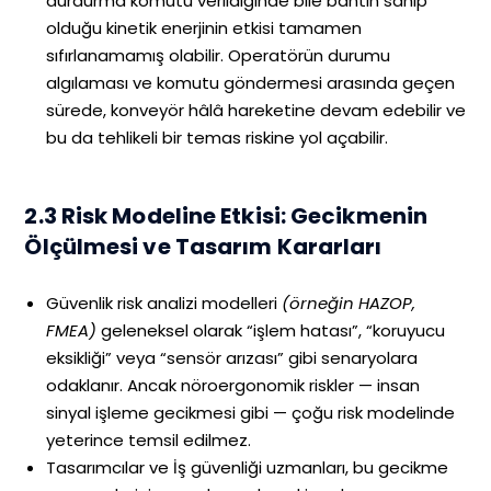
durdurma komutu verildiğinde bile bantın sahip
olduğu kinetik enerjinin etkisi tamamen
sıfırlanamamış olabilir. Operatörün durumu
algılaması ve komutu göndermesi arasında geçen
sürede, konveyör hâlâ hareketine devam edebilir ve
bu da tehlikeli bir temas riskine yol açabilir.
2.3 Risk Modeline Etkisi: Gecikmenin
Ölçülmesi ve Tasarım Kararları
Güvenlik risk analizi modelleri
(örneğin HAZOP,
FMEA)
geleneksel olarak “işlem hatası”, “koruyucu
eksikliği” veya “sensör arızası” gibi senaryolara
odaklanır. Ancak nöroergonomik riskler — insan
sinyal işleme gecikmesi gibi — çoğu risk modelinde
yeterince temsil edilmez.
Tasarımcılar ve İş güvenliği uzmanları, bu gecikme