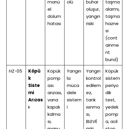
manü
olü
buhar
taşma
el
oluşur,
alarmı,
dolum
yangın
taşma
hatası
riski
hazne
si
(cont
ainme
nt
bund)
HZ-05
Köpü
Köpük
Yangın
Yangın
Köpük
k
pomp
la
kontrol
sistem
Siste
ası
müca
edilem
periyo
mi
arızası,
dele
ez,
dik
Arızas
vana
sistem
tank
test,
ı
kapalı
i
ısınma
yedek
kalma
sı,
pomp
sı,
BLEVÉ
a, acil
manu
riski
stop