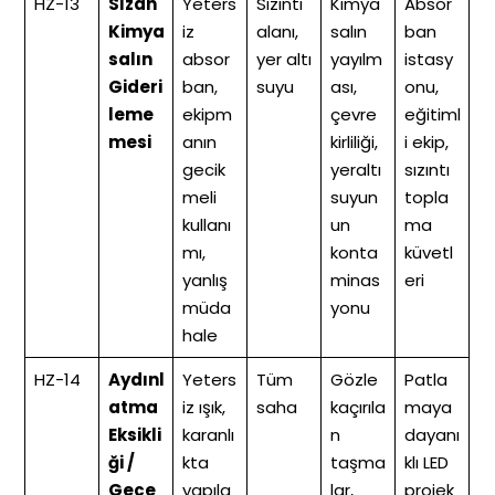
HZ-13
Sızan
Yeters
Sızıntı
Kimya
Absor
Kimya
iz
alanı,
salın
ban
salın
absor
yer altı
yayılm
istasy
Gideri
ban,
suyu
ası,
onu,
leme
ekipm
çevre
eğitiml
mesi
anın
kirliliği,
i ekip,
gecik
yeraltı
sızıntı
meli
suyun
topla
kullanı
un
ma
mı,
konta
küvetl
yanlış
minas
eri
müda
yonu
hale
HZ-14
Aydınl
Yeters
Tüm
Gözle
Patla
atma
iz ışık,
saha
kaçırıla
maya
Eksikli
karanlı
n
dayanı
ği /
kta
taşma
klı LED
Gece
yapıla
lar,
projek