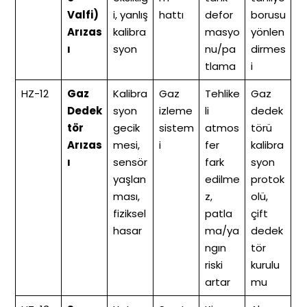
Valfi)
i, yanlış
hattı
defor
borusu
Arızas
kalibra
masyo
yönlen
ı
syon
nu/pa
dirmes
tlama
i
HZ-12
Gaz
Kalibra
Gaz
Tehlike
Gaz
Dedek
syon
izleme
li
dedek
tör
gecik
sistem
atmos
törü
Arızas
mesi,
i
fer
kalibra
ı
sensör
fark
syon
yaşlan
edilme
protok
ması,
z,
olü,
fiziksel
patla
çift
hasar
ma/ya
dedek
ngın
tör
riski
kurulu
artar
mu