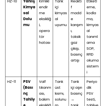
HZ-10
Yanlış
Kimlikl
Tank
Reakti
Etiketl
Kimya
endir
içi
f
eme,
sal
me
kimyas
madd
kodla
Dolu
eksikliğ
al
e
ma,
mu
i,
uyumu
karışım
kimyas
opera
ı,
al
tör
toksik
tanıml
hatası
gaz
ama
çıkışı,
SOP,
basınç
RFID
artışı
okuma
sistem
i
HZ-11
PSV
Valf
Tank
Tank
Periyo
(Bası
tıkanm
üst
içi aşırı
dik
nç
ası,
kısmı,
basınç
PSV
Tahliy
bakım
solunu
→
testi,
e
eksikliğ
m
tank
tahliye