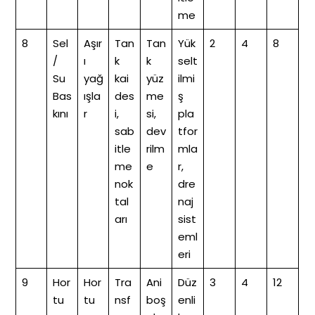
me
8
Sel
Aşır
Tan
Tan
Yük
2
4
8
/
ı
k
k
selt
Su
yağ
kai
yüz
ilmi
Bas
ışla
des
me
ş
kını
r
i,
si,
pla
sab
dev
tfor
itle
rilm
mla
me
e
r,
nok
dre
tal
naj
arı
sist
eml
eri
9
Hor
Hor
Tra
Ani
Düz
3
4
12
tu
tu
nsf
boş
enli