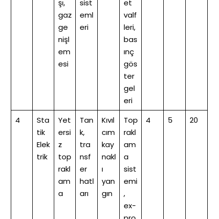
şı,
sist
et
gaz
eml
valf
ge
eri
leri,
nişl
bas
em
ınç
esi
gös
ter
gel
eri
4
Sta
Yet
Tan
Kıvıl
Top
4
5
20
tik
ersi
k,
cım
rakl
Elek
z
tra
kay
am
trik
top
nsf
nakl
a
rakl
er
ı
sist
am
hatl
yan
emi
a
arı
gın
,
ex-
pro