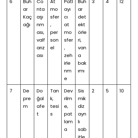
6
Buh
Co
At
Patl
Buh
3
4
12
ar
nta
mo
ayı
ar
Kaç
aşı
sfer
cı
det
ağı
nm
,
at
ekt
ası,
per
mo
örle
valf
son
sfer
ri,
arız
el
,
van
ası
zeh
a
irle
bak
nm
ımı
e
7
De
Do
Tan
Dev
Sis
2
5
10
pre
ğal
k,
rilm
mik
m
afe
tesi
e,
diz
t
s
pat
ayn
lam
lı
a
sab
itle