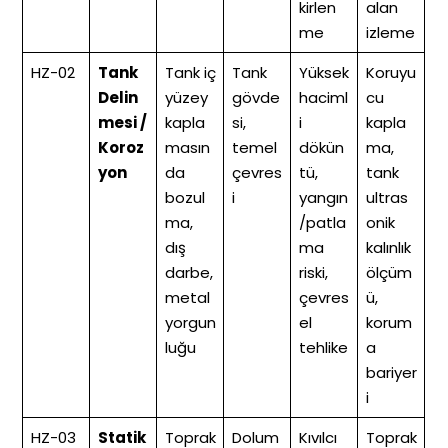
kirlen
alan
me
izleme
HZ-02
Tank
Tank iç
Tank
Yüksek
Koruyu
Delin
yüzey
gövde
haciml
cu
mesi /
kapla
si,
i
kapla
Koroz
masın
temel
dökün
ma,
yon
da
çevres
tü,
tank
bozul
i
yangın
ultras
ma,
/patla
onik
dış
ma
kalınlık
darbe,
riski,
ölçüm
metal
çevres
ü,
yorgun
el
korum
luğu
tehlike
a
bariyer
i
HZ-03
Statik
Toprak
Dolum
Kıvılcı
Toprak