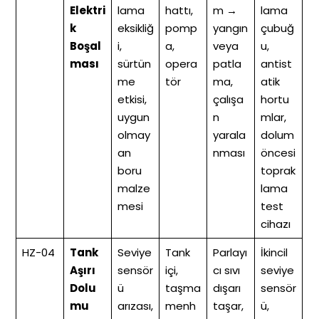
Elektri
lama
hattı,
m →
lama
k
eksikliğ
pomp
yangın
çubuğ
Boşal
i,
a,
veya
u,
ması
sürtün
opera
patla
antist
me
tör
ma,
atik
etkisi,
çalışa
hortu
uygun
n
mlar,
olmay
yarala
dolum
an
nması
öncesi
boru
toprak
malze
lama
mesi
test
cihazı
HZ-04
Tank
Seviye
Tank
Parlayı
İkincil
Aşırı
sensör
içi,
cı sıvı
seviye
Dolu
ü
taşma
dışarı
sensör
mu
arızası,
menh
taşar,
ü,