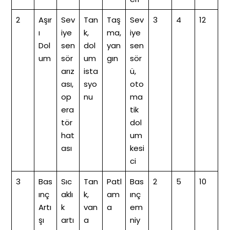
2
Aşır
Sev
Tan
Taş
Sev
3
4
12
ı
iye
k,
ma,
iye
Dol
sen
dol
yan
sen
um
sör
um
gın
sör
arız
ista
ü,
ası,
syo
oto
op
nu
ma
era
tik
tör
dol
hat
um
ası
kesi
ci
3
Bas
Sıc
Tan
Patl
Bas
2
5
10
ınç
aklı
k,
am
ınç
Artı
k
van
a
em
şı
artı
a
niy