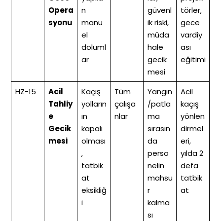
Opera
n
güvenl
törler,
syonu
manu
ik riski,
gece
el
müda
vardiy
doluml
hale
ası
ar
gecik
eğitimi
mesi
HZ-15
Acil
Kaçış
Tüm
Yangın
Acil
Tahliy
yolların
çalışa
/patla
kaçış
e
ın
nlar
ma
yönlen
Gecik
kapalı
sırasın
dirmel
mesi
olması
da
eri,
,
perso
yılda 2
tatbik
nelin
defa
at
mahsu
tatbik
eksikliğ
r
at
i
kalma
sı