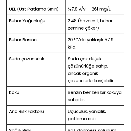
UEL (Üst Patlama Sınırı)
%7,8 v/v – 261 mg/L
Buhar Yoğunluğu
2.48 (hava = 1, buhar
zemine çöker)
Buhar Basıncı
20 °C’de yaklaşık 57.9
kPa.
Suda çözünürlük
Suda çok düşük
çözünürlüğe sahip,
ancak organik
çözücülerle karışabilir.
Koku
Benzin benzeri bir kokuya
sahiptir.
Ana Risk Faktörü
Uçuculuk, yanıcılık,
patlama riski
Sağlık Riski
Baş dönmesi, solunum