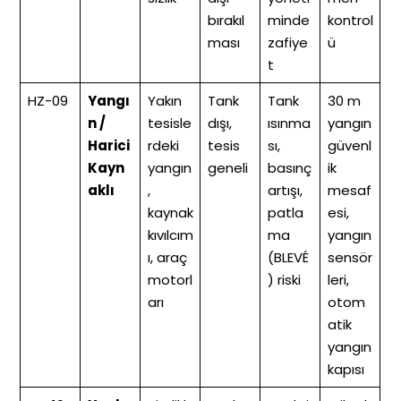
bırakıl
minde
kontrol
ması
zafiye
ü
t
HZ-09
Yangı
Yakın
Tank
Tank
30 m
n /
tesisle
dışı,
ısınma
yangın
Harici
rdeki
tesis
sı,
güvenl
Kayn
yangın
geneli
basınç
ik
aklı
,
artışı,
mesaf
kaynak
patla
esi,
kıvılcım
ma
yangın
ı, araç
(BLEVÉ
sensör
motorl
) riski
leri,
arı
otom
atik
yangın
kapısı