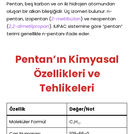
Pentan, beş karbon ve on iki hidrojen atomundan
oluşan bir alkan bileşiğidir. Üç izomeri bulunur: n-
pentan, izopentan (
2-metilbütan
) ve neopentan
(
2,2-dimetilpropan
). IUPAC sistemine göre “pentan”
terimi genellikle n-pentanı ifade eder.
Pentan’ın Kimyasal
Özellikleri ve
Tehlikeleri
Özellik
Değer/Not
Moleküler Formül
C₅H₁₂
Cas Numarası
109-66-0