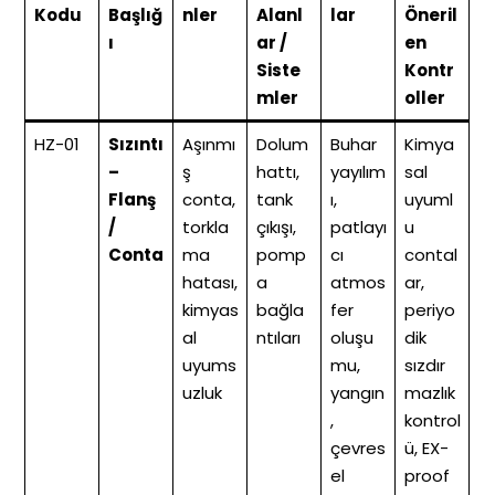
Kodu
Başlığ
nler
Alanl
lar
Öneril
ı
ar /
en
Siste
Kontr
mler
oller
HZ-01
Sızıntı
Aşınmı
Dolum
Buhar
Kimya
–
ş
hattı,
yayılım
sal
Flanş
conta,
tank
ı,
uyuml
/
torkla
çıkışı,
patlayı
u
Conta
ma
pomp
cı
contal
hatası,
a
atmos
ar,
kimyas
bağla
fer
periyo
al
ntıları
oluşu
dik
uyums
mu,
sızdır
uzluk
yangın
mazlık
,
kontrol
çevres
ü, EX-
el
proof