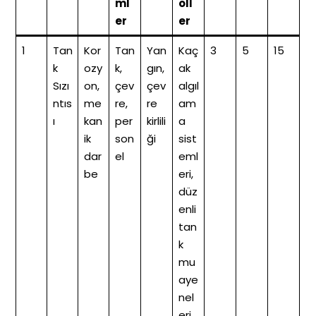
ml
oll
er
er
1
Tan
Kor
Tan
Yan
Kaç
3
5
15
k
ozy
k,
gın,
ak
Sızı
on,
çev
çev
algıl
ntıs
me
re,
re
am
ı
kan
per
kirlili
a
ik
son
ği
sist
dar
el
eml
be
eri,
düz
enli
tan
k
mu
aye
nel
eri