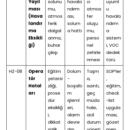
Yayıl
solunu
havala
cı
uyuml
ması
mu,
ndırm
atmos
u
(Hava
atmos
ası,
fer
havala
landır
ferik
solum
oluşu
ndırm
ma
dalgal
a hattı
mu,
a
Eksikli
anma,
perso
sistem
ği)
buhar
nel
i, VOC
çıkışı
zehirle
dedek
nmesi
törü
HZ-08
Opera
Eğitim
Dolum
Taşm
SOP’ler
tör
yetersi
-
a,
,
Hatal
zliği,
boşaltı
sızıntı,
eğitim,
arı
prose
m
geç
check
dür
işleml
müda
-list
eksikliğ
eri,
hale,
uygula
i,
alarm
acil
ması,
dikkat
devre
durum
gözet
sizlik
dışı
yöneti
men