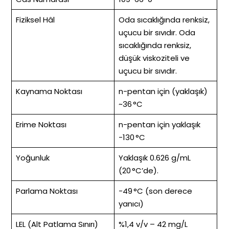
Fiziksel Hâl
Oda sıcaklığında renksiz,
uçucu bir sıvıdır. Oda
sıcaklığında renksiz,
düşük viskoziteli ve
uçucu bir sıvıdır.
Kaynama Noktası
n-pentan için (yaklaşık)
~36 °C
Erime Noktası
n-pentan için yaklaşık
-130 °C
Yoğunluk
Yaklaşık 0.626 g/mL
(20 °C’de).
Parlama Noktası
-49 °C (son derece
yanıcı)
LEL (Alt Patlama Sınırı)
%1,4 v/v – 42 mg/L