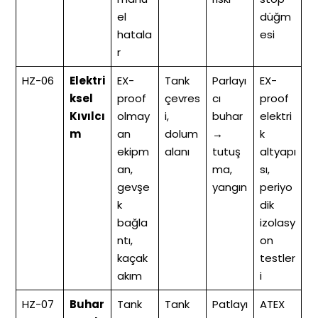
el
düğm
hatala
esi
r
HZ-06
Elektri
EX-
Tank
Parlayı
EX-
ksel
proof
çevres
cı
proof
Kıvılcı
olmay
i,
buhar
elektri
m
an
dolum
→
k
ekipm
alanı
tutuş
altyapı
an,
ma,
sı,
gevşe
yangın
periyo
k
dik
bağla
izolasy
ntı,
on
kaçak
testler
akım
i
HZ-07
Buhar
Tank
Tank
Patlayı
ATEX