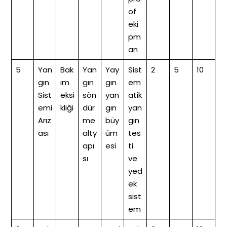
of
eki
pm
an
5
Yan
Bak
Yan
Yay
Sist
2
5
10
gın
ım
gın
gın
em
Sist
eksi
sön
yan
atik
emi
kliği
dür
gın
yan
Arız
me
büy
gın
ası
alty
üm
tes
apı
esi
ti
sı
ve
yed
ek
sist
em