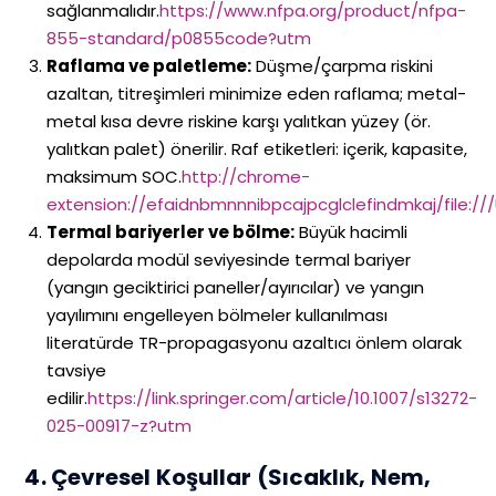
sağlanmalıdır.
https://www.nfpa.org/product/nfpa-
855-standard/p0855code?utm
Raflama ve paletleme:
Düşme/çarpma riskini
azaltan, titreşimleri minimize eden raflama; metal-
metal kısa devre riskine karşı yalıtkan yüzey (ör.
yalıtkan palet) önerilir. Raf etiketleri: içerik, kapasite,
maksimum SOC.
http://chrome-
extension://efaidnbmnnnibpcajpcglclefindmkaj/file:
Termal bariyerler ve bölme:
Büyük hacimli
depolarda modül seviyesinde termal bariyer
(yangın geciktirici paneller/ayırıcılar) ve yangın
yayılımını engelleyen bölmeler kullanılması
literatürde TR-propagasyonu azaltıcı önlem olarak
tavsiye
edilir.
https://link.springer.com/article/10.1007/s13272-
025-00917-z?utm
4. Çevresel Koşullar (Sıcaklık, Nem,