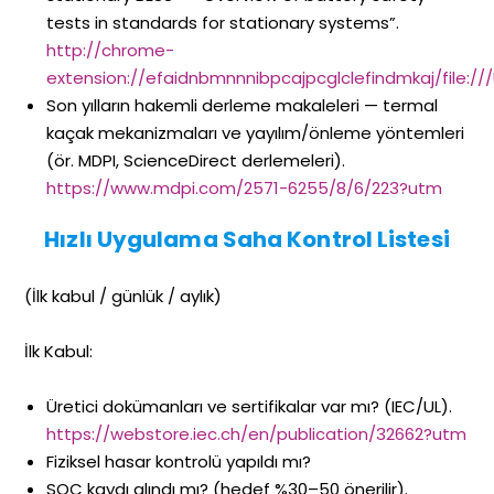
tests in standards for stationary systems”.
http://chrome-
extension://efaidnbmnnnibpcajpcglclefindmkaj/file:
Son yılların hakemli derleme makaleleri — termal
kaçak mekanizmaları ve yayılım/önleme yöntemleri
(ör. MDPI, ScienceDirect derlemeleri).
https://www.mdpi.com/2571-6255/8/6/223?utm
Hızlı Uygulama Saha Kontrol Listesi
(İlk kabul / günlük / aylık)
İlk Kabul:
Üretici dokümanları ve sertifikalar var mı? (IEC/UL).
https://webstore.iec.ch/en/publication/32662?utm
Fiziksel hasar kontrolü yapıldı mı?
SOC kaydı alındı mı? (hedef %30–50 önerilir).