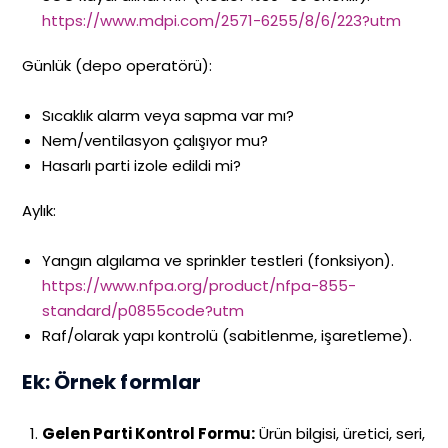
https://www.mdpi.com/2571-6255/8/6/223?utm
Günlük (depo operatörü):
Sıcaklık alarm veya sapma var mı?
Nem/ventilasyon çalışıyor mu?
Hasarlı parti izole edildi mi?
Aylık:
Yangın algılama ve sprinkler testleri (fonksiyon).
https://www.nfpa.org/product/nfpa-855-
standard/p0855code?utm
Raf/olarak yapı kontrolü (sabitlenme, işaretleme).
Ek: Örnek formlar
Gelen Parti Kontrol Formu:
Ürün bilgisi, üretici, seri,