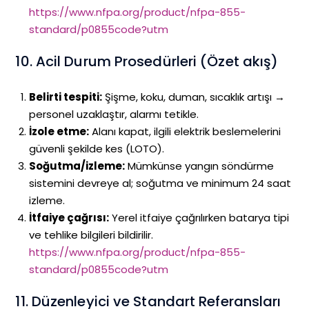
https://www.nfpa.org/product/nfpa-855-
standard/p0855code?utm
10. Acil Durum Prosedürleri (Özet akış)
Belirti tespiti:
Şişme, koku, duman, sıcaklık artışı →
personel uzaklaştır, alarmı tetikle.
İzole etme:
Alanı kapat, ilgili elektrik beslemelerini
güvenli şekilde kes (LOTO).
Soğutma/izleme:
Mümkünse yangın söndürme
sistemini devreye al; soğutma ve minimum 24 saat
izleme.
İtfaiye çağrısı:
Yerel itfaiye çağrılırken batarya tipi
ve tehlike bilgileri bildirilir.
https://www.nfpa.org/product/nfpa-855-
standard/p0855code?utm
11. Düzenleyici ve Standart Referansları