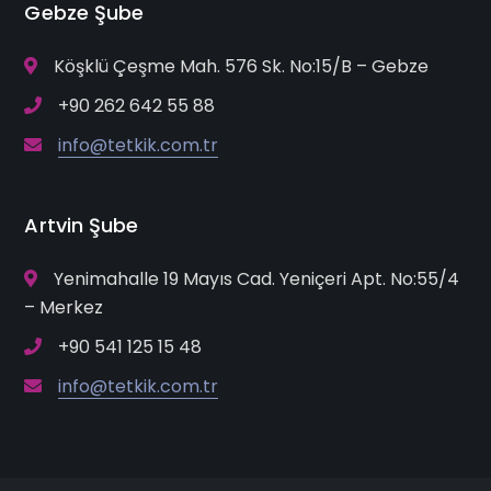
Gebze Şube
Köşklü Çeşme Mah. 576 Sk. No:15/B – Gebze
+90 262 642 55 88
info@tetkik.com.tr
Artvin Şube
Yenimahalle 19 Mayıs Cad. Yeniçeri Apt. No:55/4
– Merkez
+90 541 125 15 48
info@tetkik.com.tr