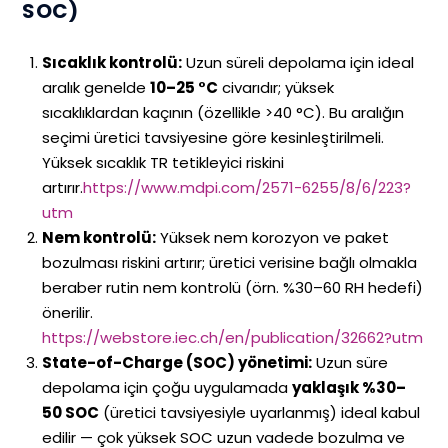
SOC)
Sıcaklık kontrolü:
Uzun süreli depolama için ideal
aralık genelde
10–25 °C
civarıdır; yüksek
sıcaklıklardan kaçının (özellikle >40 °C). Bu aralığın
seçimi üretici tavsiyesine göre kesinleştirilmeli.
Yüksek sıcaklık TR tetikleyici riskini
artırır.
https://www.mdpi.com/2571-6255/8/6/223?
utm
Nem kontrolü:
Yüksek nem korozyon ve paket
bozulması riskini artırır; üretici verisine bağlı olmakla
beraber rutin nem kontrolü (örn. %30–60 RH hedefi)
önerilir.
https://webstore.iec.ch/en/publication/32662?utm
State-of-Charge (SOC) yönetimi:
Uzun süre
depolama için çoğu uygulamada
yaklaşık %30–
50 SOC
(üretici tavsiyesiyle uyarlanmış) ideal kabul
edilir — çok yüksek SOC uzun vadede bozulma ve