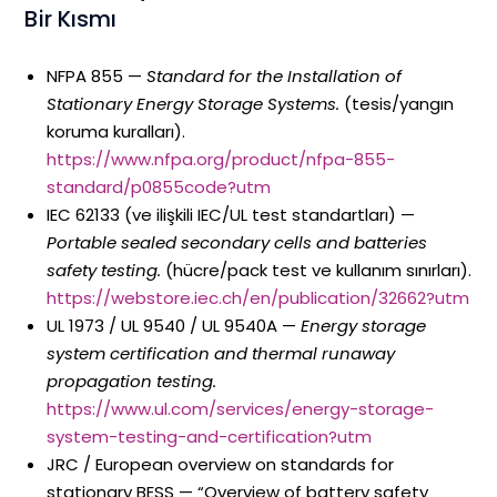
Bir Kısmı
NFPA 855 —
Standard for the Installation of
Stationary Energy Storage Systems.
(tesis/yangın
koruma kuralları).
https://www.nfpa.org/product/nfpa-855-
standard/p0855code?utm
IEC 62133 (ve ilişkili IEC/UL test standartları) —
Portable sealed secondary cells and batteries
safety testing.
(hücre/pack test ve kullanım sınırları).
https://webstore.iec.ch/en/publication/32662?utm
UL 1973 / UL 9540 / UL 9540A —
Energy storage
system certification and thermal runaway
propagation testing.
https://www.ul.com/services/energy-storage-
system-testing-and-certification?utm
JRC / European overview on standards for
stationary BESS — “Overview of battery safety