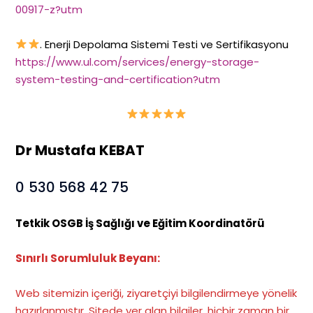
00917-z?utm
. Enerji Depolama Sistemi Testi ve Sertifikasyonu
https://www.ul.com/services/energy-storage-
system-testing-and-certification?utm
Dr Mustafa KEBAT
0 530 568 42 75
Tetkik OSGB İş Sağlığı ve Eğitim Koordinatörü
Sınırlı Sorumluluk Beyanı:
Web sitemizin içeriği, ziyaretçiyi bilgilendirmeye yönelik
hazırlanmıştır. Sitede yer alan bilgiler, hiçbir zaman bir