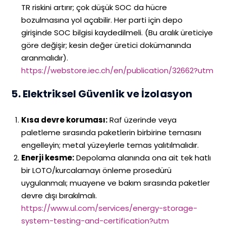
TR riskini artırır; çok düşük SOC da hücre
bozulmasına yol açabilir. Her parti için depo
girişinde SOC bilgisi kaydedilmeli. (Bu aralık üreticiye
göre değişir; kesin değer üretici dokümanında
aranmalıdır).
https://webstore.iec.ch/en/publication/32662?utm
5. Elektriksel Güvenlik ve İzolasyon
Kısa devre koruması:
Raf üzerinde veya
paletleme sırasında paketlerin birbirine temasını
engelleyin; metal yüzeylerle temas yalıtılmalıdır.
Enerji kesme:
Depolama alanında ona ait tek hatlı
bir LOTO/kurcalamayı önleme prosedürü
uygulanmalı; muayene ve bakım sırasında paketler
devre dışı bırakılmalı.
https://www.ul.com/services/energy-storage-
system-testing-and-certification?utm