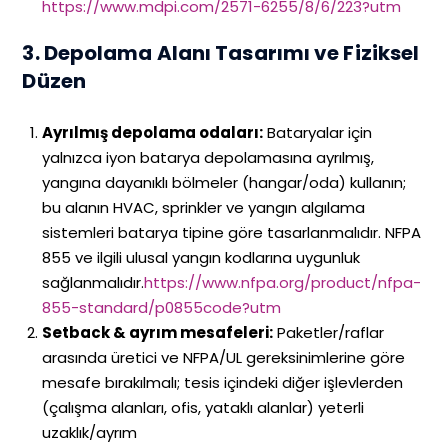
https://www.mdpi.com/2571-6255/8/6/223?utm
3. Depolama Alanı Tasarımı ve Fiziksel
Düzen
Ayrılmış depolama odaları:
Bataryalar için
yalnızca iyon batarya depolamasına ayrılmış,
yangına dayanıklı bölmeler (hangar/oda) kullanın;
bu alanın HVAC, sprinkler ve yangın algılama
sistemleri batarya tipine göre tasarlanmalıdır. NFPA
855 ve ilgili ulusal yangın kodlarına uygunluk
sağlanmalıdır.
https://www.nfpa.org/product/nfpa-
855-standard/p0855code?utm
Setback & ayrım mesafeleri:
Paketler/raflar
arasında üretici ve NFPA/UL gereksinimlerine göre
mesafe bırakılmalı; tesis içindeki diğer işlevlerden
(çalışma alanları, ofis, yataklı alanlar) yeterli
uzaklık/ayrım