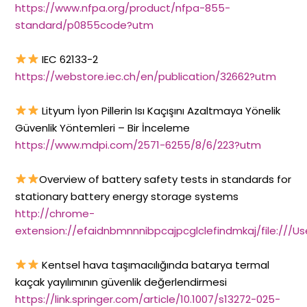
https://www.nfpa.org/product/nfpa-855-
standard/p0855code?utm
IEC 62133-2
https://webstore.iec.ch/en/publication/32662?utm
Lityum İyon Pillerin Isı Kaçışını Azaltmaya Yönelik
Güvenlik Yöntemleri – Bir İnceleme
https://www.mdpi.com/2571-6255/8/6/223?utm
Overview of battery safety tests in standards for
stationary battery energy storage systems
http://chrome-
extension://efaidnbmnnnibpcajpcglclefindmkaj/file://
Kentsel hava taşımacılığında batarya termal
kaçak yayılımının güvenlik değerlendirmesi
https://link.springer.com/article/10.1007/s13272-025-