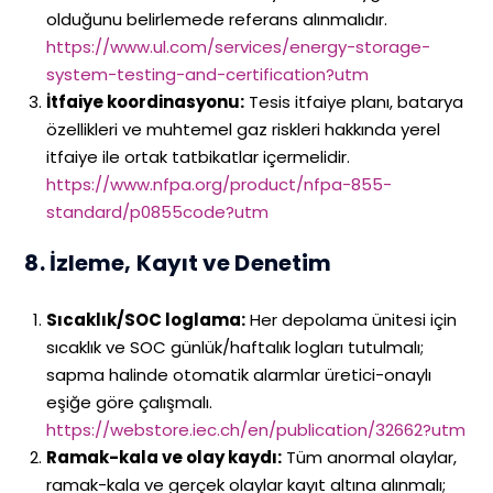
olduğunu belirlemede referans alınmalıdır.
https://www.ul.com/services/energy-storage-
system-testing-and-certification?utm
İtfaiye koordinasyonu:
Tesis itfaiye planı, batarya
özellikleri ve muhtemel gaz riskleri hakkında yerel
itfaiye ile ortak tatbikatlar içermelidir.
https://www.nfpa.org/product/nfpa-855-
standard/p0855code?utm
8. İzleme, Kayıt ve Denetim
Sıcaklık/SOC loglama:
Her depolama ünitesi için
sıcaklık ve SOC günlük/haftalık logları tutulmalı;
sapma halinde otomatik alarmlar üretici-onaylı
eşiğe göre çalışmalı.
https://webstore.iec.ch/en/publication/32662?utm
Ramak-kala ve olay kaydı:
Tüm anormal olaylar,
ramak-kala ve gerçek olaylar kayıt altına alınmalı;