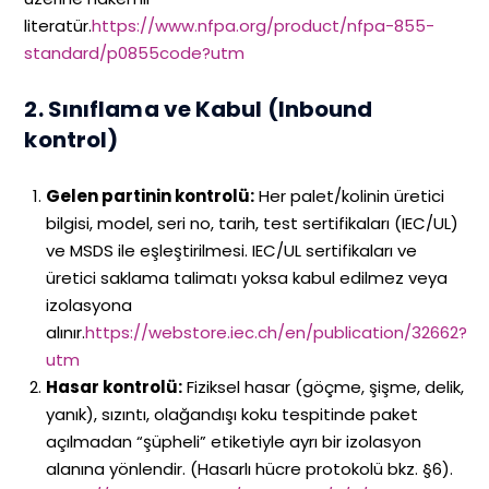
literatür.
https://www.nfpa.org/product/nfpa-855-
standard/p0855code?utm
2. Sınıflama ve Kabul (Inbound
kontrol)
Gelen partinin kontrolü:
Her palet/kolinin üretici
bilgisi, model, seri no, tarih, test sertifikaları (IEC/UL)
ve MSDS ile eşleştirilmesi. IEC/UL sertifikaları ve
üretici saklama talimatı yoksa kabul edilmez veya
izolasyona
alınır.
https://webstore.iec.ch/en/publication/32662?
utm
Hasar kontrolü:
Fiziksel hasar (göçme, şişme, delik,
yanık), sızıntı, olağandışı koku tespitinde paket
açılmadan “şüpheli” etiketiyle ayrı bir izolasyon
alanına yönlendir. (Hasarlı hücre protokolü bkz. §6).