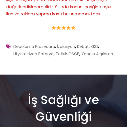
değerlendirilmemelidir. Sitede kanun içeriğine aykırı
ilan ve reklam yapma kastı bulunmamaktadır
.
,
,
,
,
Depolama Prosedürü
İzolasyon
Kebat
KKD
,
,
Lityum-İyon Batarya
Tetkik OSGB
Yangın Algılama
İş Sağlığı ve
Güvenliği