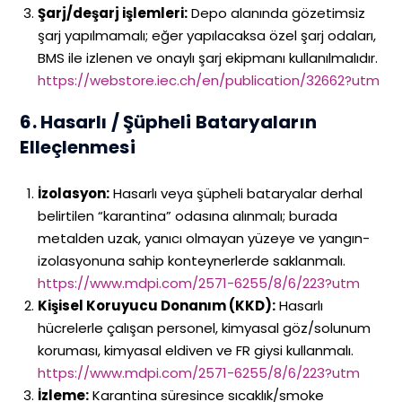
Şarj/deşarj işlemleri:
Depo alanında gözetimsiz
şarj yapılmamalı; eğer yapılacaksa özel şarj odaları,
BMS ile izlenen ve onaylı şarj ekipmanı kullanılmalıdır.
https://webstore.iec.ch/en/publication/32662?utm
6. Hasarlı / Şüpheli Bataryaların
Elleçlenmesi
İzolasyon:
Hasarlı veya şüpheli bataryalar derhal
belirtilen “karantina” odasına alınmalı; burada
metalden uzak, yanıcı olmayan yüzeye ve yangın-
izolasyonuna sahip konteynerlerde saklanmalı.
https://www.mdpi.com/2571-6255/8/6/223?utm
Kişisel Koruyucu Donanım (KKD):
Hasarlı
hücrelerle çalışan personel, kimyasal göz/solunum
koruması, kimyasal eldiven ve FR giysi kullanmalı.
https://www.mdpi.com/2571-6255/8/6/223?utm
İzleme:
Karantina süresince sıcaklık/smoke