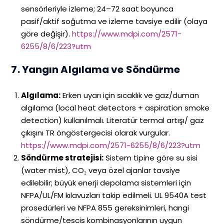
sensörleriyle izleme; 24–72 saat boyunca
pasif/aktif soğutma ve izleme tavsiye edilir (olaya
göre değişir).
https://www.mdpi.com/2571-
6255/8/6/223?utm
7. Yangın Algılama ve Söndürme
Algılama:
Erken uyarı için sıcaklık ve gaz/duman
algılama (local heat detectors + aspiration smoke
detection) kullanılmalı. Literatür termal artışı/ gaz
çıkışını TR öngöstergecisi olarak vurgular.
https://www.mdpi.com/2571-6255/8/6/223?utm
Söndürme stratejisi:
Sistem tipine göre su sisi
(water mist), CO₂ veya özel ajanlar tavsiye
edilebilir; büyük enerji depolama sistemleri için
NFPA/UL/FM kılavuzları takip edilmeli. UL 9540A test
prosedürleri ve NFPA 855 gereksinimleri, hangi
söndürme/tescis kombinasyonlarının uygun