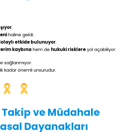
ışıyor
.
eni
haline geldi.
dolaylı etkide bulunuyor
.
verim kaybına
hem de
hukuki risklere
yol açabiliyor.
ile sağlanmıyor.
enlik kadar önemli unsurudur.
k Takip ve Müdahale
asal Dayanakları