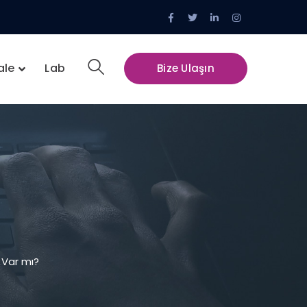
Facebook
Twitter
LinkedIn
Instagram
Profile
Profile
Profile
Profile
ale
Lab
Bize Ulaşın
 Var mı?