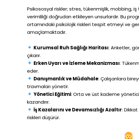
Psikososyal riskler; stres, tükenmişlik, mobbing, iş
verimliliği doğrudan etkileyen unsurlardır. Bu progra
ortamındaki psikolojik riskleri tespit etmeyi ve g
amaçlamaktadır.
Kurumsal Ruh Sağlığı Haritası
: Anketler, gö
çıkarır.
Erken Uyarı ve İzleme Mekanizması
: Tükenm
eder.
Danışmanlık ve Müdahale
: Çalışanlara bire
travmaları yönetir.
Yönetici Eğitimi
: Orta ve üst kademe yöneticile
kazandırır.
İş Kazalarını ve Devamsızlığı Azaltır
: Dikkat
riskleri düşürür.