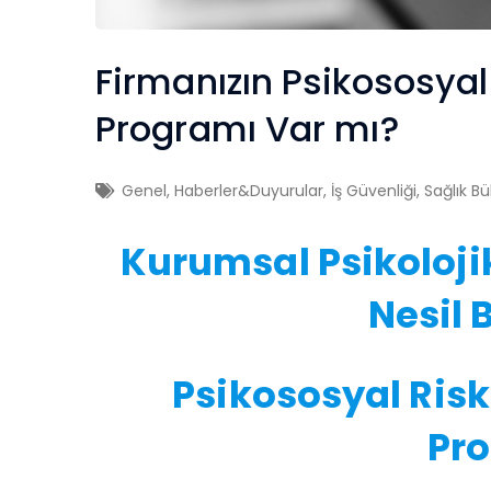
Firmanızın Psikososya
Programı Var mı?
Genel
,
Haberler&Duyurular
,
İş Güvenliği
,
Sağlık Bü
Kurumsal Psikolojik
Nesil 
Psikososyal Ris
Pr