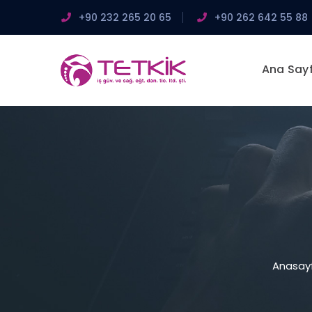
+90 232 265 20 65
+90 262 642 55 88
Ana Say
Anasay