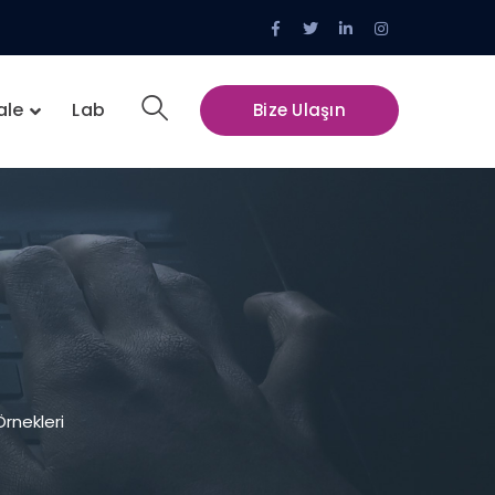
Facebook
Twitter
LinkedIn
Instagram
Profile
Profile
Profile
Profile
ale
Lab
Bize Ulaşın
rnekleri