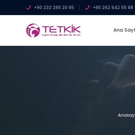
+90 232 265 20 65
+90 262 642 55 88
Ana Say
Anasay