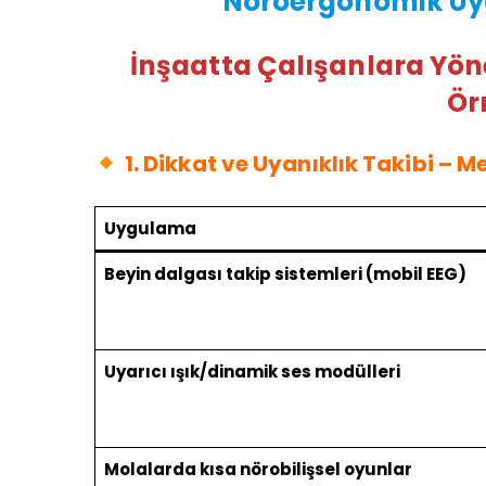
Nöroergonomik Uy
İnşaatta Çalışanlara Yö
Ör
1. Dikkat ve Uyanıklık Takibi –
Uygulama
Beyin dalgası takip sistemleri (mobil EEG)
Uyarıcı ışık/dinamik ses modülleri
Molalarda kısa nörobilişsel oyunlar