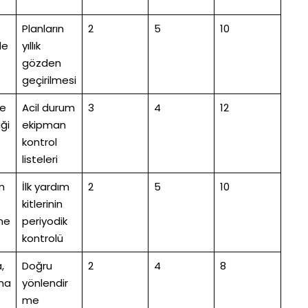
Planların
2
5
10
le
yıllık
gözden
geçirilmesi
e
Acil durum
3
4
12
iği
ekipman
kontrol
listeleri
m
İlk yardım
2
5
10
kitlerinin
me
periyodik
kontrolü
,
Doğru
2
4
8
ma
yönlendir
me