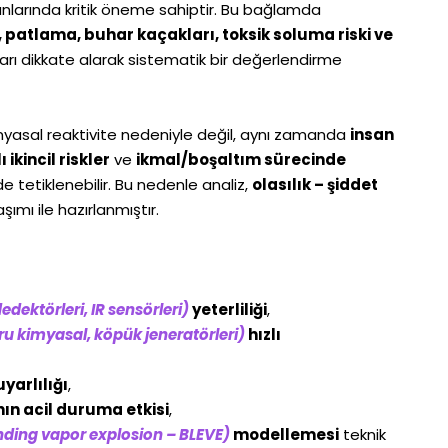
anlarında kritik öneme sahiptir. Bu bağlamda
 patlama, buhar kaçakları, toksik soluma riski ve
ları dikkate alarak sistematik bir değerlendirme
 kimyasal reaktivite nedeniyle değil, aynı zamanda
insan
ikincil riskler
ve
ikmal/boşaltım sürecinde
e tetiklenebilir. Bu nedenle analiz,
olasılık – şiddet
şımı ile hazırlanmıştır.
edektörleri, IR sensörleri)
yeterliliği
,
u kimyasal, köpük jeneratörleri)
hızlı
yarlılığı
,
ın acil duruma etkisi
,
anding vapor explosion – BLEVE)
modellemesi
teknik