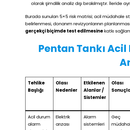
olarak şimdilik analiz dışı bırakılmıştır. İleride
Burada sunulan 5×5 risk matrisi; acil müdahale str
belirlenmesi, donanım revizyonlarının planlanmas
gerçekçi biçimde test edilmesine
katkı sağla
Pentan Tankı Acil
An
Tehlike
Olası
Etkilenen
Olası
Başlığı
Nedenler
Alanlar /
Sonuçl
Sistemler
Acil durum
Elektrik
Alarm
Geç
alarm
arızası
sistemleri
müdahal