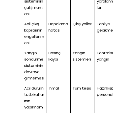
sisteminin
yaralan
çalışmam
lar
ası
Acil çıkış
Depolama
Çıkış yolları
Tahliye
kapılarının
hatası
gecikme
engellenm
esi
Yangın
Basınç
Yangın
Kontrols
söndürme
kaybı
sistemleri
yangın
sisteminin
devreye
girmemesi
Acil durum
İhmal
Tüm tesis
Hazırlıksı
tatbikatlar
persone
ının
yapılmam