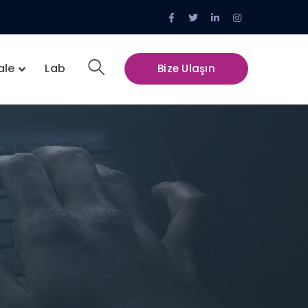
Facebook
Twitter
LinkedIn
Instagram
Profile
Profile
Profile
Profile
ale
Lab
Bize Ulaşın