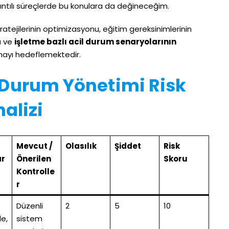
 ayrıntılı süreçlerde bu konulara da değineceğim.
atejilerinin optimizasyonu, eğitim gereksinimlerinin
ı ve
işletme bazlı acil durum senaryolarının
mayı hedeflemektedir.
 Durum Yönetimi Risk
alizi
Mevcut /
Olasılık
Şiddet
Risk
ar
Önerilen
Skoru
Kontrolle
r
Düzenli
2
5
10
e,
sistem