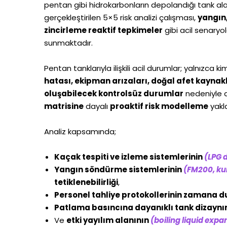
pentan gibi hidrokarbonların depolandığı tank al
gerçekleştirilen 5×5 risk analizi çalışması,
yangın,
zincirleme reaktif tepkimeler
gibi acil senaryo
sunmaktadır.
Pentan tanklarıyla ilişkili acil durumlar; yalnızca
hatası, ekipman arızaları, doğal afet kaynaklı 
oluşabilecek kontrolsüz durumlar
nedeniyle d
matrisine
dayalı
proaktif risk modelleme
yakla
Analiz kapsamında;
Kaçak tespiti ve izleme sistemlerinin
(LPG d
Yangın söndürme sistemlerinin
(FM200, kur
tetiklenebilirliği
,
Personel tahliye protokollerinin zamana du
Patlama basıncına dayanıklı tank dizaynın
Ve
etki yayılım alanının
(boiling liquid exp