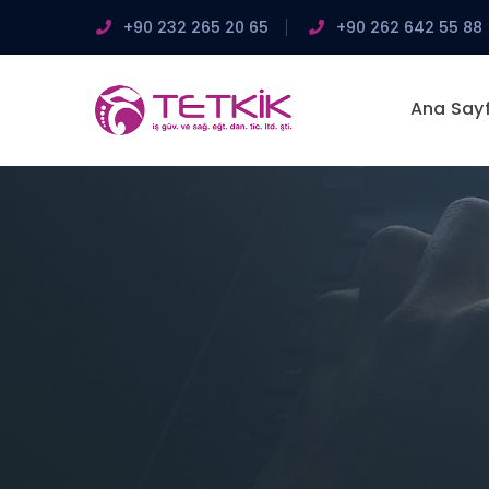
+90 232 265 20 65
+90 262 642 55 88
Ana Say