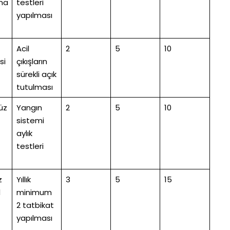
ma
testleri
yapılması
Acil
2
5
10
si
çıkışların
sürekli açık
tutulması
üz
Yangın
2
5
10
sistemi
aylık
testleri
z
Yıllık
3
5
15
l
minimum
2 tatbikat
yapılması