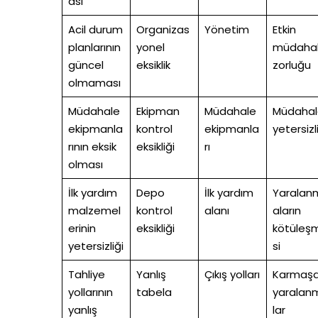
ası
Acil durum
Organizas
Yönetim
Etkin
planlarının
yonel
müdaha
güncel
eksiklik
zorluğu
olmaması
Müdahale
Ekipman
Müdahale
Müdahal
ekipmanla
kontrol
ekipmanla
yetersizl
rının eksik
eksikliği
rı
olması
İlk yardım
Depo
İlk yardım
Yaralan
malzemel
kontrol
alanı
aların
erinin
eksikliği
kötüleş
yetersizliği
si
Tahliye
Yanlış
Çıkış yolları
Karmaşa
yollarının
tabela
yaralan
yanlış
lar