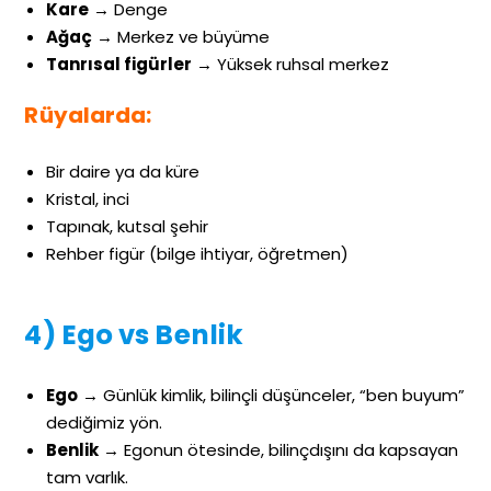
Kare
→ Denge
Ağaç
→ Merkez ve büyüme
Tanrısal figürler
→ Yüksek ruhsal merkez
Rüyalarda:
Bir daire ya da küre
Kristal, inci
Tapınak, kutsal şehir
Rehber figür (bilge ihtiyar, öğretmen)
4) Ego vs Benlik
Ego
→ Günlük kimlik, bilinçli düşünceler, “ben buyum”
dediğimiz yön.
Benlik
→ Egonun ötesinde, bilinçdışını da kapsayan
tam varlık.