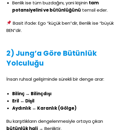
Benlik ise tüm buzdağını, yani kişinin
tam
potansiyelini ve bütünlüğünü
temsil eder.
Basit ifade: Ego “küçük ben”dir, Benlik ise “büyük
BEN”dir.
2) Jung’a Göre Bütünlük
Yolculuğu
İnsan ruhsal gelişiminde sürekli bir denge arar:
Bilinç ↔ Bilinçdışı
Eril ↔ Dişil
Aydınlık ↔ Karanlık (Gölge)
Bu karşıtlıkların dengelenmesiyle ortaya çıkan
bütünlük hali
→ Benliktir.