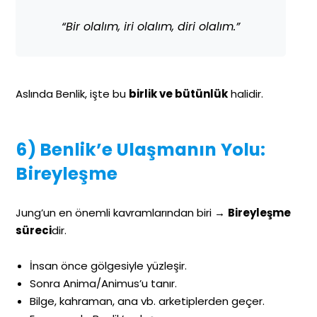
“Bir olalım, iri olalım, diri olalım.”
Aslında Benlik, işte bu
birlik ve bütünlük
halidir.
6) Benlik’e Ulaşmanın Yolu:
Bireyleşme
Jung’un en önemli kavramlarından biri →
Bireyleşme
süreci
dir.
İnsan önce gölgesiyle yüzleşir.
Sonra Anima/Animus’u tanır.
Bilge, kahraman, ana vb. arketiplerden geçer.