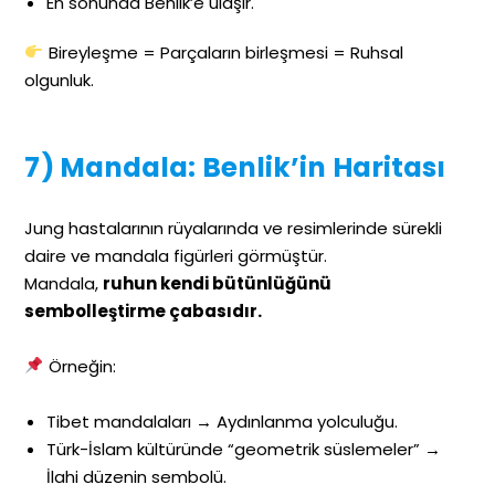
En sonunda Benlik’e ulaşır.
Bireyleşme = Parçaların birleşmesi = Ruhsal
olgunluk.
7) Mandala: Benlik’in Haritası
Jung hastalarının rüyalarında ve resimlerinde sürekli
daire ve mandala figürleri görmüştür.
Mandala,
ruhun kendi bütünlüğünü
sembolleştirme çabasıdır.
Örneğin:
Tibet mandalaları → Aydınlanma yolculuğu.
Türk-İslam kültüründe “geometrik süslemeler” →
İlahi düzenin sembolü.