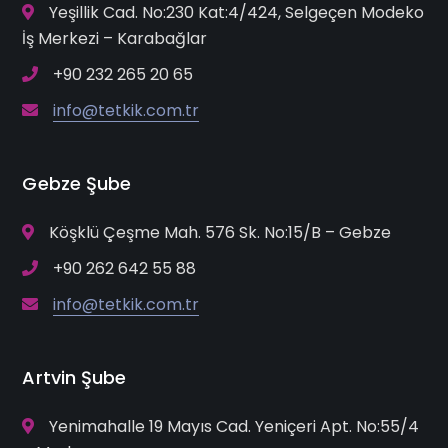
Yeşillik Cad. No:230 Kat:4/424, Selgeçen Modeko
İş Merkezi – Karabağlar
+90 232 265 20 65
info@tetkik.com.tr
Gebze Şube
Köşklü Çeşme Mah. 576 Sk. No:15/B – Gebze
+90 262 642 55 88
info@tetkik.com.tr
Artvin Şube
Yenimahalle 19 Mayıs Cad. Yeniçeri Apt. No:55/4