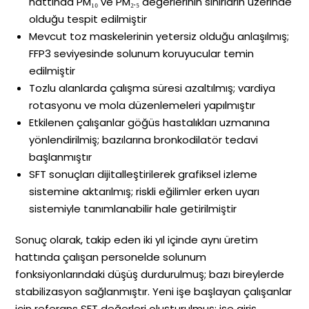
hattında PM₁₀ ve PM₂.₅ değerlerinin sınırların üzerinde
olduğu tespit edilmiştir
Mevcut toz maskelerinin yetersiz olduğu anlaşılmış;
FFP3 seviyesinde solunum koruyucular temin
edilmiştir
Tozlu alanlarda çalışma süresi azaltılmış; vardiya
rotasyonu ve mola düzenlemeleri yapılmıştır
Etkilenen çalışanlar göğüs hastalıkları uzmanına
yönlendirilmiş; bazılarına bronkodilatör tedavi
başlanmıştır
SFT sonuçları dijitalleştirilerek grafiksel izleme
sistemine aktarılmış; riskli eğilimler erken uyarı
sistemiyle tanımlanabilir hale getirilmiştir
Sonuç olarak, takip eden iki yıl içinde aynı üretim
hattında çalışan personelde solunum
fonksiyonlarındaki düşüş durdurulmuş; bazı bireylerde
stabilizasyon sağlanmıştır. Yeni işe başlayan çalışanlar
için referans SFT değerleri oluşturulmuş; işe giriş