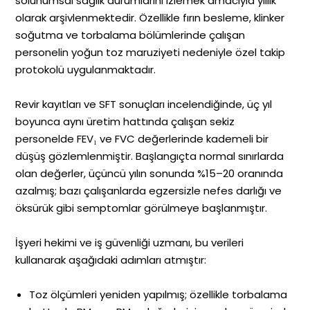
solunumsal sağlık durumlarını izlemek amacıyla yıllık
olarak arşivlenmektedir. Özellikle fırın besleme, klinker
soğutma ve torbalama bölümlerinde çalışan
personelin yoğun toz maruziyeti nedeniyle özel takip
protokolü uygulanmaktadır.
Revir kayıtları ve SFT sonuçları incelendiğinde, üç yıl
boyunca aynı üretim hattında çalışan sekiz
personelde FEV₁ ve FVC değerlerinde kademeli bir
düşüş gözlemlenmiştir. Başlangıçta normal sınırlarda
olan değerler, üçüncü yılın sonunda %15–20 oranında
azalmış; bazı çalışanlarda egzersizle nefes darlığı ve
öksürük gibi semptomlar görülmeye başlanmıştır.
İşyeri hekimi ve iş güvenliği uzmanı, bu verileri
kullanarak aşağıdaki adımları atmıştır:
Toz ölçümleri yeniden yapılmış; özellikle torbalama