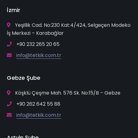
İzmir
Yeşillik Cad. No:230 Kat:4/424, Selgeçen Modeko
İş Merkezi – Karabağlar
+90 232 265 20 65
info@tetkik.com.tr
Gebze Şube
Köşklü Çeşme Mah. 576 Sk. No:15/B – Gebze
+90 262 642 55 88
info@tetkik.com.tr
Artvin Şube