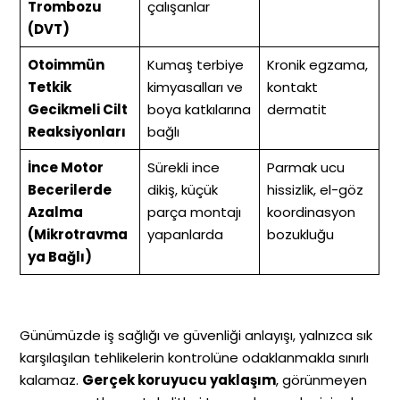
Trombozu
çalışanlar
(DVT)
Otoimmün
Kumaş terbiye
Kronik egzama,
Tetkik
kimyasalları ve
kontakt
Gecikmeli Cilt
boya katkılarına
dermatit
Reaksiyonları
bağlı
İnce Motor
Sürekli ince
Parmak ucu
Becerilerde
dikiş, küçük
hissizlik, el-göz
Azalma
parça montajı
koordinasyon
(Mikrotravma
yapanlarda
bozukluğu
ya Bağlı)
Günümüzde iş sağlığı ve güvenliği anlayışı, yalnızca sık
karşılaşılan tehlikelerin kontrolüne odaklanmakla sınırlı
kalamaz.
Gerçek koruyucu yaklaşım
, görünmeyen