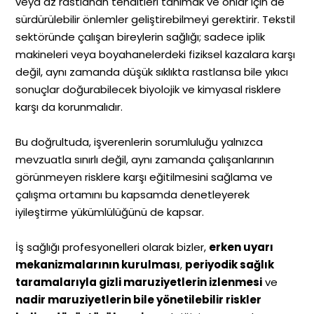
veya az rastlanan tehditleri tanımak ve onlar için de
sürdürülebilir önlemler geliştirebilmeyi gerektirir. Tekstil
sektöründe çalışan bireylerin sağlığı; sadece iplik
makineleri veya boyahanelerdeki fiziksel kazalara karşı
değil, aynı zamanda düşük sıklıkta rastlansa bile yıkıcı
sonuçlar doğurabilecek biyolojik ve kimyasal risklere
karşı da korunmalıdır.
Bu doğrultuda, işverenlerin sorumluluğu yalnızca
mevzuatla sınırlı değil, aynı zamanda çalışanlarının
görünmeyen risklere karşı eğitilmesini sağlama ve
çalışma ortamını bu kapsamda denetleyerek
iyileştirme yükümlülüğünü de kapsar.
İş sağlığı profesyonelleri olarak bizler,
erken uyarı
mekanizmalarının kurulması
,
periyodik sağlık
taramalarıyla gizli maruziyetlerin izlenmesi
ve
nadir maruziyetlerin bile yönetilebilir riskler