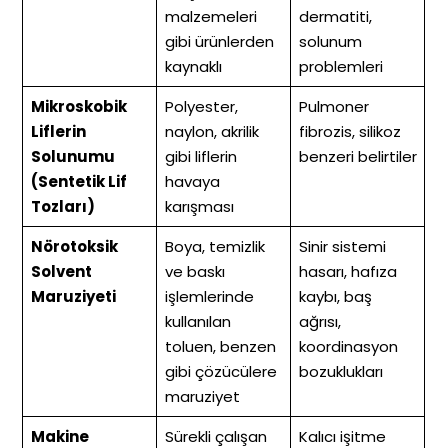
malzemeleri
dermatiti,
gibi ürünlerden
solunum
kaynaklı
problemleri
Mikroskobik
Polyester,
Pulmoner
Liflerin
naylon, akrilik
fibrozis, silikoz
Solunumu
gibi liflerin
benzeri belirtiler
(Sentetik Lif
havaya
Tozları)
karışması
Nörotoksik
Boya, temizlik
Sinir sistemi
Solvent
ve baskı
hasarı, hafıza
Maruziyeti
işlemlerinde
kaybı, baş
kullanılan
ağrısı,
toluen, benzen
koordinasyon
gibi çözücülere
bozuklukları
maruziyet
Makine
Sürekli çalışan
Kalıcı işitme