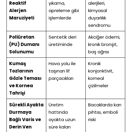
Reaktif
yıkama,
alerjileri,
Alerjen
apreleme gibi
kimyasal
Maruziyeti
işlemlerde
duyarlılık
sendromu
Poliüretan
Sentetik deri
Akciğer ödemi,
(PU) Dumanı
üretiminde
kronik bronşit,
Solunumu
baş ağrısı
Kumaş
Hava yolu ile
Kronik
Tozlarının
taşınan lif
konjonktivit,
Gözle Teması
parçacıkları
korneal
ve Kornea
çizilmeler
Tahrişi
Sürekli Ayakta
Üretim
Bacaklarda kan
Durmaya
hattında
pıhtısı, emboli
Bağlı Varis ve
ayakta uzun
riski
Derin Ven
süre kalan