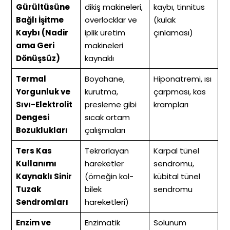
Gürültüsüne
dikiş makineleri,
kaybı, tinnitus
Bağlı İşitme
overlocklar ve
(kulak
Kaybı (Nadir
iplik üretim
çınlaması)
ama Geri
makineleri
Dönüşsüz)
kaynaklı
Termal
Boyahane,
Hiponatremi, ısı
Yorgunluk ve
kurutma,
çarpması, kas
Sıvı-Elektrolit
presleme gibi
krampları
Dengesi
sıcak ortam
Bozuklukları
çalışmaları
Ters Kas
Tekrarlayan
Karpal tünel
Kullanımı
hareketler
sendromu,
Kaynaklı Sinir
(örneğin kol-
kübital tünel
Tuzak
bilek
sendromu
Sendromları
hareketleri)
Enzim ve
Enzimatik
Solunum