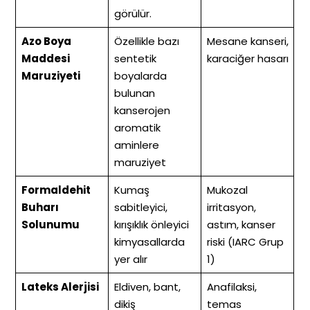
görülür.
Azo Boya
Özellikle bazı
Mesane kanseri,
Maddesi
sentetik
karaciğer hasarı
Maruziyeti
boyalarda
bulunan
kanserojen
aromatik
aminlere
maruziyet
Formaldehit
Kumaş
Mukozal
Buharı
sabitleyici,
irritasyon,
Solunumu
kırışıklık önleyici
astım, kanser
kimyasallarda
riski (IARC Grup
yer alır
1)
Lateks Alerjisi
Eldiven, bant,
Anafilaksi,
dikiş
temas