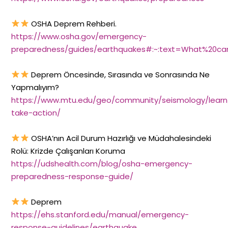
OSHA Deprem Rehberi.
https://www.osha.gov/emergency-
preparedness/guides/earthquakes#:~:text=What%20can%
Deprem Öncesinde, Sırasında ve Sonrasında Ne
Yapmalıyım?
https://www.mtu.edu/geo/community/seismology/learn
take-action/
OSHA’nın Acil Durum Hazırlığı ve Müdahalesindeki
Rolü: Krizde Çalışanları Koruma
https://udshealth.com/blog/osha-emergency-
preparedness-response-guide/
Deprem
https://ehs.stanford.edu/manual/emergency-
response-guidelines/earthquake