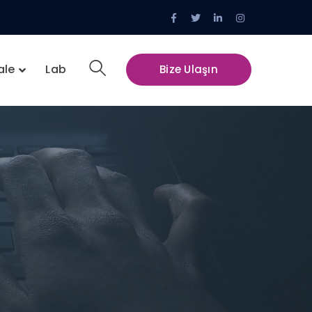
Facebook
Twitter
LinkedIn
Instagram
Profile
Profile
Profile
Profile
ale
Lab
Bize Ulaşın