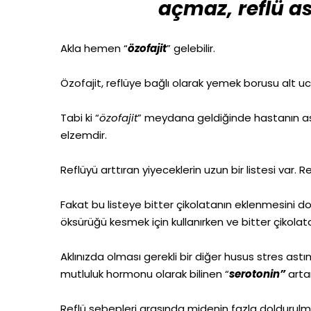
açmaz, reflü a
Akla hemen “
özofajit
” gelebilir.
Özofajit, reflüye bağlı olarak yemek borusu alt uc
Tabi ki “
özofajit
” meydana geldiğinde hastanın as
elzemdir.
Reflüyü arttıran yiyeceklerin uzun bir listesi var. R
Fakat bu listeye bitter çikolatanın eklenmesini 
öksürüğü kesmek için kullanırken ve bitter çikola
Aklınızda olması gerekli bir diğer husus stres ast
mutluluk hormonu olarak bilinen “
serotonin”
artar
Reflü sebepleri arasında midenin fazla doldurulma