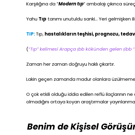
Karşılığına da ”
Modern tıp
” ambalajı çıkınca süreç
Yahu
Tıp
tanımı unutuldu sanki… Yeri gelmişken ili
TIP:
Tıp,
hastalıkların teşhisi, prognozu, teda
(
“Tıp” kelimesi Arapça ṭbb kökünden gelen ṭibb “h
Zaman her zaman doğruyu haklı çıkartır.
Lakin geçen zamanda madur olanlara üzülmemek
O çok etkili olduğu iddia edilen reflü ilaçlarının 
olmadığını ortaya koyan araştırmalar yayınlanmay
Benim de Kişisel Görüşü