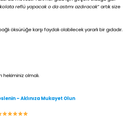
çikolata reflü yapacak o da astımı azdıracak
” artık size
ğlı öksürüğe karşı faydalı olabilecek yararlı bir gıdadır.
 hekiminiz olmalı.
slenin – Aklınıza Mukayet Olun