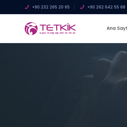
+90 232 265 20 65
+90 262 642 55 88
Ana Say