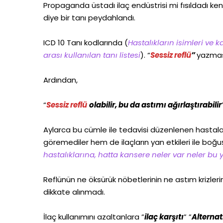
Propaganda üstadı ilaç endüstrisi mi fısıldadı ken
diye bir tanı peydahlandı.
ICD 10 Tanı kodlarında (
Hastalıkların isimleri ve 
arası kullanılan tanı listesi
). “
Sessiz reflü
”
yazmas
Ardından,
“
Sessiz reflü
olabilir, bu da astımı ağırlaştırabilir
Aylarca bu cümle ile tedavisi düzenlenen hastalar
göremediler hem de ilaçların yan etkileri ile boğuş
hastalıklarına, hatta kansere neler var neler bu ya
Reflünün ne öksürük nöbetlerinin ne astım krizler
dikkate alınmadı.
İlaç kullanımını azaltanlara ”
ilaç karşıtı
” ”
Alternati