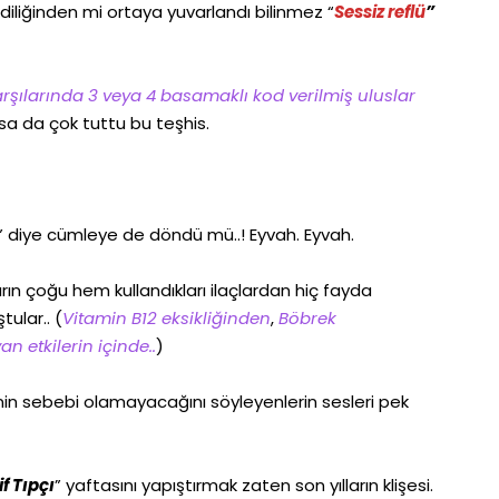
diliğinden mi ortaya yuvarlandı bilinmez “
Sessiz reflü
”
karşılarında 3 veya 4 basamaklı kod verilmiş uluslar
a da çok tuttu bu teşhis.
” diye cümleye de döndü mü..! Eyvah. Eyvah.
ın çoğu hem kullandıkları ilaçlardan hiç fayda
tular.. (
Vitamin B12 eksikliğinden
,
Böbrek
n etkilerin içinde..
)
inin sebebi olamayacağını söyleyenlerin sesleri pek
f Tıpçı
” yaftasını yapıştırmak zaten son yılların klişesi.