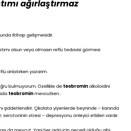
stımı ağırlaştırmaz
unda iltihap gelişmesidir.
tımı olsun veya olmasın reflü tedavisi görmesi
eflü anlatırken yazarım.
doğru bulmuyorum. Özellikle de
teobromin
alkoloidini
tada
teobromin
mevcutken..
ımı şiddetlendirir. Çikolata yiyenlerde beyninde – kanında
; serotoninin stresi – depresyonu önleyici etkileri vardır.
sı da mevcut. Yani her gıda için geçerli olduğu gibi