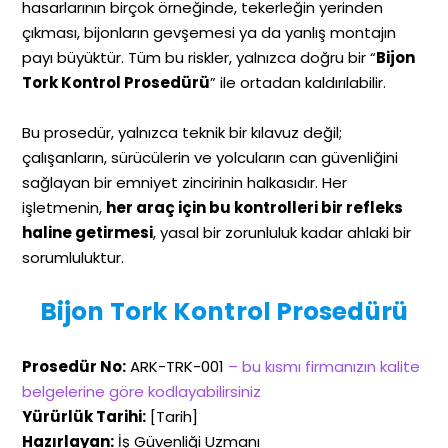
hasarlarının birçok örneğinde, tekerleğin yerinden
çıkması, bijonların gevşemesi ya da yanlış montajın
payı büyüktür. Tüm bu riskler, yalnızca doğru bir “
Bijon
Tork Kontrol Prosedürü
” ile ortadan kaldırılabilir.
Bu prosedür, yalnızca teknik bir kılavuz değil;
çalışanların, sürücülerin ve yolcuların can güvenliğini
sağlayan bir emniyet zincirinin halkasıdır. Her
işletmenin,
her araç için bu kontrolleri bir refleks
haline getirmesi
, yasal bir zorunluluk kadar ahlaki bir
sorumluluktur.
Bijon Tork Kontrol Prosedürü
Prosedür No:
ARK-TRK-001
– bu kısmı firmanızın kalite
belgelerine göre kodlayabilirsiniz
Yürürlük Tarihi:
[Tarih]
Hazırlayan:
İş Güvenliği Uzmanı