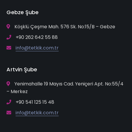
Gebze Şube
Köşklü Çeşme Mah. 576 Sk. No:15/B – Gebze
+90 262 642 55 88
info@tetkik.com.tr
Artvin Şube
Yenimahalle 19 Mayıs Cad. Yeniçeri Apt. No:55/4
– Merkez
+90 541 125 15 48
info@tetkik.com.tr