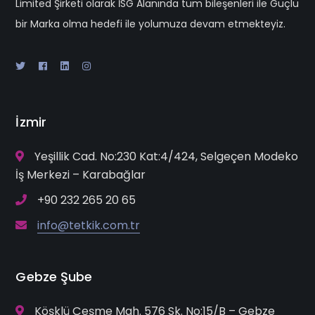
Limited Şirketi olarak İSG Alanında tüm bileşenleri ile Güçlü
bir Marka olma hedefi ile yolumuza devam etmekteyiz.
İzmir
Yeşillik Cad. No:230 Kat:4/424, Selgeçen Modeko
İş Merkezi – Karabağlar
+90 232 265 20 65
info@tetkik.com.tr
Gebze Şube
Köşklü Çeşme Mah. 576 Sk. No:15/B – Gebze