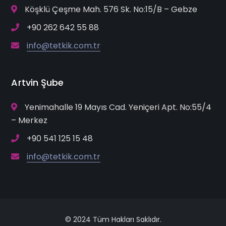
Köşklü Çeşme Mah. 576 Sk. No:15/B – Gebze
+90 262 642 55 88
info@tetkik.com.tr
Artvin Şube
Yenimahalle 19 Mayıs Cad. Yeniçeri Apt. No:55/4
– Merkez
+90 541 125 15 48
info@tetkik.com.tr
© 2024 Tüm Hakları Saklıdır.