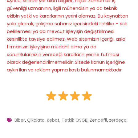
Ayrıca, sitede yer alan bilgiler, hiçbir zaman bir iş
güvenliği uzmanının, ilgili mühendisin ya da teknik
ekibin yetki ve kararlarının yerini alamaz. Bu kaynaktan
yola çıkarak, çalışma sahanız içerisindeki tehlike – risk
belirlemesi ya da mevcut işleyişin değiştirilmesi
kesinlikte tavsiye edilmez. Web sitemizin içeriği, asla
firmanızın işleyişine müdahil olma ya da
sorumlularınızın vereceği kararların yerine tutması
olarak değerlendirilmemelidir. Sitede kanun içeriğine
aykırı ilan ve reklam yapma kastı bulunmamaktadır
.
,
,
,
,
,
Biber
Çikolata
Kebat
Tetkik OSGB
Zencefil
zerdeçal